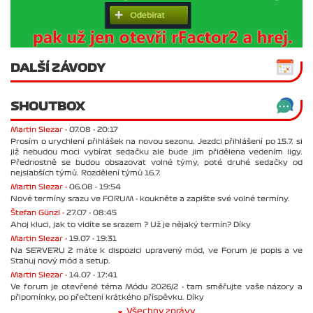
DALŠÍ ZÁVODY
SHOUTBOX
Martin Slezar -
07.08 - 20:17
Prosím o urychlení přihlášek na novou sezonu. Jezdci přihlášení po 15.7. si
již nebudou moci vybírat sedačku ale bude jim přidělena vedením ligy.
Přednostně se budou obsazovat volné týmy, poté druhé sedačky od
nejslabších týmů. Rozdělení týmů 16.7.
Martin Slezar -
06.08 - 19:54
Nové termíny srazu ve FORUM - koukněte a zapište své volné termíny.
Štefan Günzl -
27.07 - 08:45
Ahoj kluci, jak to vidíte se srazem ? Už je nějaký termín? Díky
Martin Slezar -
19.07 - 19:31
Na SERVERU 2 máte k dispozici upravený mód, ve Forum je popis a ve
Stahuj nový mód a setup.
Martin Slezar -
14.07 - 17:41
Ve forum je otevřené téma Módu 2026/2 - tam směřujte vaše názory a
připomínky, po přečtení krátkého příspěvku. Díky