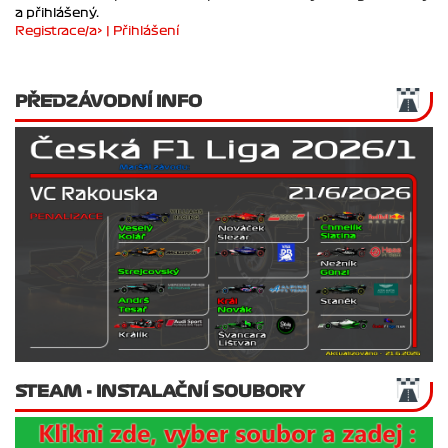
Pokud chceš upravovat své přátele musíš být zaregistrovaný
a přihlášený.
Registrace/a> |
Přihlášení
PŘEDZÁVODNÍ INFO
STEAM - INSTALAČNÍ SOUBORY