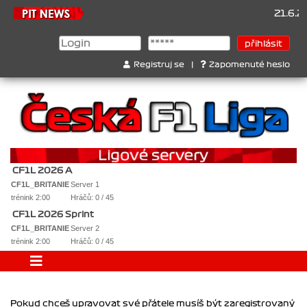
21.6.20
Registruj se
|
Zapomenuté heslo
CF1L 2026 A
CF1L_BRITANIE
Server 1
trénink 2:00
Hráčů: 0 / 45
CF1L 2026 Sprint
CF1L_BRITANIE
Server 2
trénink 2:00
Hráčů: 0 / 45