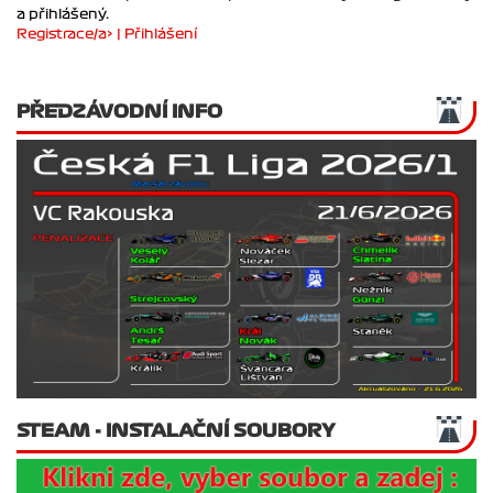
Pokud chceš upravovat své přátele musíš být zaregistrovaný
a přihlášený.
Registrace/a> |
Přihlášení
PŘEDZÁVODNÍ INFO
STEAM - INSTALAČNÍ SOUBORY