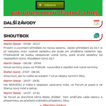
DALŠÍ ZÁVODY
SHOUTBOX
Martin Slezar -
07.08 - 20:17
Prosím o urychlení přihlášek na novou sezonu. Jezdci přihlášení po 15.7. si
již nebudou moci vybírat sedačku ale bude jim přidělena vedením ligy.
Přednostně se budou obsazovat volné týmy, poté druhé sedačky od
nejslabších týmů. Rozdělení týmů 16.7.
Martin Slezar -
06.08 - 19:54
Nové termíny srazu ve FORUM - koukněte a zapište své volné termíny.
Štefan Günzl -
27.07 - 08:45
Ahoj kluci, jak to vidíte se srazem ? Už je nějaký termín? Díky
Martin Slezar -
19.07 - 19:31
Na SERVERU 2 máte k dispozici upravený mód, ve Forum je popis a ve
Stahuj nový mód a setup.
Martin Slezar -
14.07 - 17:41
Ve forum je otevřené téma Módu 2026/2 - tam směřujte vaše názory a
připomínky, po přečtení krátkého příspěvku. Díky