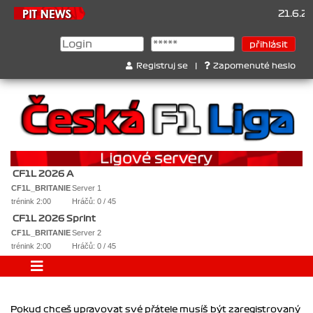
21.6.20
Registruj se
|
Zapomenuté heslo
CF1L 2026 A
CF1L_BRITANIE
Server 1
trénink 2:00
Hráčů: 0 / 45
CF1L 2026 Sprint
CF1L_BRITANIE
Server 2
trénink 2:00
Hráčů: 0 / 45