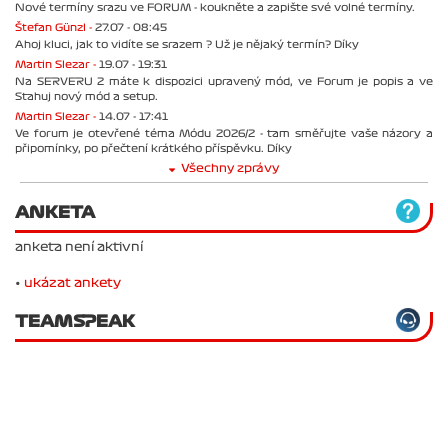
Martin Slezar -
06.08 - 19:54
Nové termíny srazu ve FORUM - koukněte a zapište své volné termíny.
Štefan Günzl -
27.07 - 08:45
Ahoj kluci, jak to vidíte se srazem ? Už je nějaký termín? Díky
Martin Slezar -
19.07 - 19:31
Na SERVERU 2 máte k dispozici upravený mód, ve Forum je popis a ve
Stahuj nový mód a setup.
Martin Slezar -
14.07 - 17:41
Ve forum je otevřené téma Módu 2026/2 - tam směřujte vaše názory a
připomínky, po přečtení krátkého příspěvku. Díky
Všechny zprávy
ANKETA
anketa není aktivní
•
ukázat ankety
TEAMSPEAK