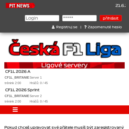
21.6.20
Registruj se
|
Zapomenuté heslo
CF1L 2026 A
CF1L_BRITANIE
Server 1
trénink 2:00
Hráčů: 0 / 45
CF1L 2026 Sprint
CF1L_BRITANIE
Server 2
trénink 2:00
Hráčů: 0 / 45