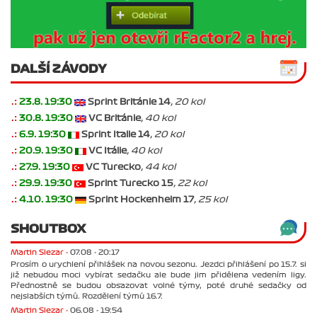
DALŠÍ ZÁVODY
.:
23.8. 19:30
Sprint Británie 14
, 20 kol
.:
30.8. 19:30
VC Británie
, 40 kol
.:
6.9. 19:30
Sprint Italie 14
, 20 kol
.:
20.9. 19:30
VC Itálie
, 40 kol
.:
27.9. 19:30
VC Turecko
, 44 kol
.:
29.9. 19:30
Sprint Turecko 15
, 22 kol
.:
4.10. 19:30
Sprint Hockenheim 17
, 25 kol
SHOUTBOX
Martin Slezar -
07.08 - 20:17
Prosím o urychlení přihlášek na novou sezonu. Jezdci přihlášení po 15.7. si
již nebudou moci vybírat sedačku ale bude jim přidělena vedením ligy.
Přednostně se budou obsazovat volné týmy, poté druhé sedačky od
nejslabších týmů. Rozdělení týmů 16.7.