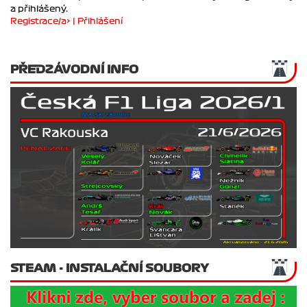
Pokud chceš upravovat své přátele musíš být zaregistrovaný
a přihlášený.
Registrace/a> |
Přihlášení
PŘEDZÁVODNÍ INFO
STEAM - INSTALAČNÍ SOUBORY