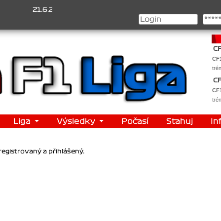
21.6.2026
Šampionát 2026/1 je za námi...1. Jan Veselý , 
CF
tré
CF
tré
Liga
Výsledky
Počasí
Stahuj
In
egistrovaný a přihlášený.