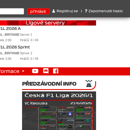
2. Jan Nováček , 3. Jakub Chmelík , Pohár konstruktérů : 1. Ferrar
Registruj se
|
Zapomenuté heslo
CF1L 2026 A
1L_BRITANIE
Server 1
nink 2:00
Hráčů: 0 / 45
CF1L 2026 Sprint
1L_BRITANIE
Server 2
nink 2:00
Hráčů: 0 / 45
formace
PŘEDZÁVODNÍ INFO