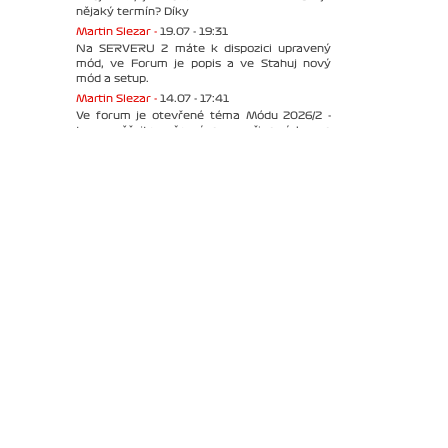
nějaký termín? Díky
Martin Slezar -
19.07 - 19:31
Na SERVERU 2 máte k dispozici upravený
mód, ve Forum je popis a ve Stahuj nový
mód a setup.
Martin Slezar -
14.07 - 17:41
Ve forum je otevřené téma Módu 2026/2 -
tam směřujte vaše názory a připomínky, po
přečtení krátkého příspěvku. Díky
Všechny zprávy
ANKETA
anketa není aktivní
•
ukázat ankety
TEAMSPEAK