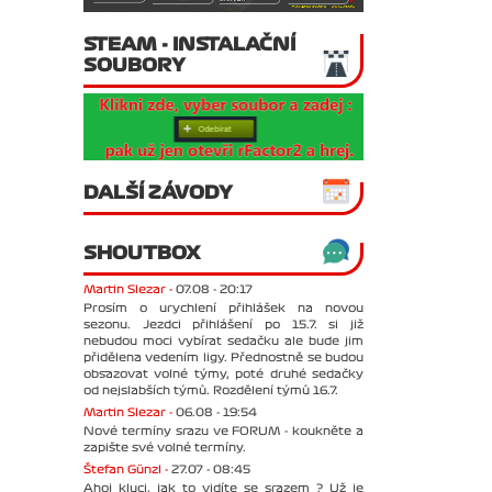
STEAM - INSTALAČNÍ
SOUBORY
DALŠÍ ZÁVODY
SHOUTBOX
Martin Slezar -
07.08 - 20:17
Prosím o urychlení přihlášek na novou
sezonu. Jezdci přihlášení po 15.7. si již
nebudou moci vybírat sedačku ale bude jim
přidělena vedením ligy. Přednostně se budou
obsazovat volné týmy, poté druhé sedačky
od nejslabších týmů. Rozdělení týmů 16.7.
Martin Slezar -
06.08 - 19:54
Nové termíny srazu ve FORUM - koukněte a
zapište své volné termíny.
Štefan Günzl -
27.07 - 08:45
Ahoj kluci, jak to vidíte se srazem ? Už je