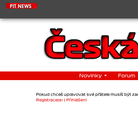
Novinky
Forum
Pokud chceš upravovat své přátele musíš být zar
Registrace/a> |
Přihlášení