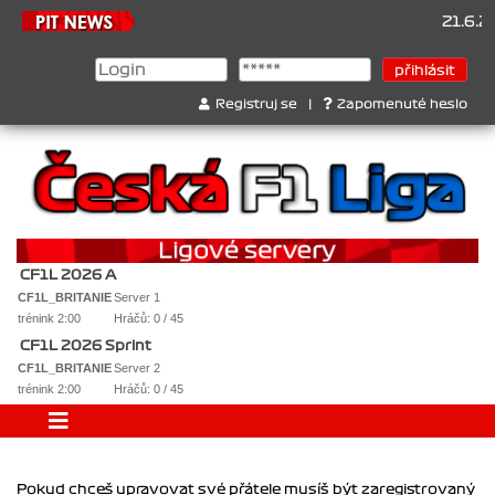
21.6.20
Registruj se
|
Zapomenuté heslo
CF1L 2026 A
CF1L_BRITANIE
Server 1
trénink 2:00
Hráčů: 0 / 45
CF1L 2026 Sprint
CF1L_BRITANIE
Server 2
trénink 2:00
Hráčů: 0 / 45