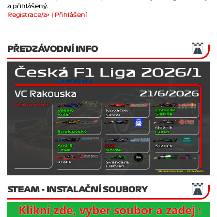
Pokud chceš upravovat své přátele musíš být zaregistrovaný
a přihlášený.
Registrace/a> |
Přihlášení
PŘEDZÁVODNÍ INFO
STEAM - INSTALAČNÍ SOUBORY