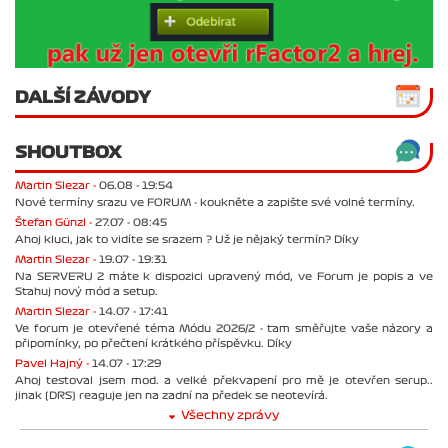
DALŠÍ ZÁVODY
SHOUTBOX
Martin Slezar -
06.08 - 19:54
Nové termíny srazu ve FORUM - koukněte a zapište své volné termíny.
Štefan Günzl -
27.07 - 08:45
Ahoj kluci, jak to vidíte se srazem ? Už je nějaký termín? Díky
Martin Slezar -
19.07 - 19:31
Na SERVERU 2 máte k dispozici upravený mód, ve Forum je popis a ve
Stahuj nový mód a setup.
Martin Slezar -
14.07 - 17:41
Ve forum je otevřené téma Módu 2026/2 - tam směřujte vaše názory a
připomínky, po přečtení krátkého příspěvku. Díky
Pavel Hajný -
14.07 - 17:29
Ahoj testoval jsem mod. a velké překvapení pro mě je otevřen serup..
jinak (DRS) reaguje jen na zadní na předek se neotevírá.
Všechny zprávy