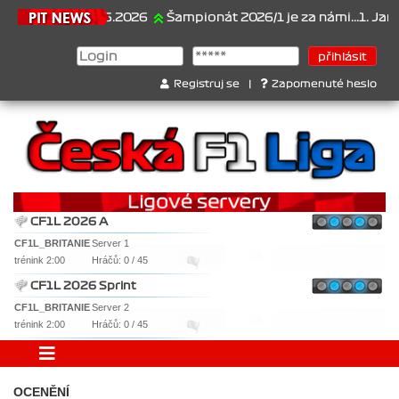
21.6.2026
Šampionát 2026/1 je za námi...1. Jan Vese
Registruj se
|
Zapomenuté heslo
CF1L 2026 A
CF1L_BRITANIE
Server 1
trénink 2:00
Hráčů: 0 / 45
CF1L 2026 Sprint
CF1L_BRITANIE
Server 2
trénink 2:00
Hráčů: 0 / 45
OCENĚNÍ