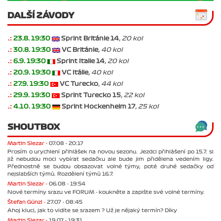
DALŠÍ ZÁVODY
.:
23.8. 19:30
Sprint Británie 14
, 20 kol
.:
30.8. 19:30
VC Británie
, 40 kol
.:
6.9. 19:30
Sprint Italie 14
, 20 kol
.:
20.9. 19:30
VC Itálie
, 40 kol
.:
27.9. 19:30
VC Turecko
, 44 kol
.:
29.9. 19:30
Sprint Turecko 15
, 22 kol
.:
4.10. 19:30
Sprint Hockenheim 17
, 25 kol
SHOUTBOX
Martin Slezar -
07.08 - 20:17
Prosím o urychlení přihlášek na novou sezonu. Jezdci přihlášení po 15.7. si
již nebudou moci vybírat sedačku ale bude jim přidělena vedením ligy.
Přednostně se budou obsazovat volné týmy, poté druhé sedačky od
nejslabších týmů. Rozdělení týmů 16.7.
Martin Slezar -
06.08 - 19:54
Nové termíny srazu ve FORUM - koukněte a zapište své volné termíny.
Štefan Günzl -
27.07 - 08:45
Ahoj kluci, jak to vidíte se srazem ? Už je nějaký termín? Díky
Martin Slezar -
19.07 - 19:31