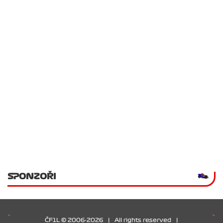
SPONZOŘI
ČF1L © 2006-2026
|
All rights reserved
|