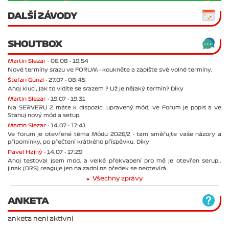
DALŠÍ ZÁVODY
SHOUTBOX
Martin Slezar -
06.08 - 19:54
Nové termíny srazu ve FORUM - koukněte a zapište své volné termíny.
Štefan Günzl -
27.07 - 08:45
Ahoj kluci, jak to vidíte se srazem ? Už je nějaký termín? Díky
Martin Slezar -
19.07 - 19:31
Na SERVERU 2 máte k dispozici upravený mód, ve Forum je popis a ve
Stahuj nový mód a setup.
Martin Slezar -
14.07 - 17:41
Ve forum je otevřené téma Módu 2026/2 - tam směřujte vaše názory a
připomínky, po přečtení krátkého příspěvku. Díky
Pavel Hajný -
14.07 - 17:29
Ahoj testoval jsem mod. a velké překvapení pro mě je otevřen serup..
jinak (DRS) reaguje jen na zadní na předek se neotevírá.
Všechny zprávy
ANKETA
anketa není aktivní