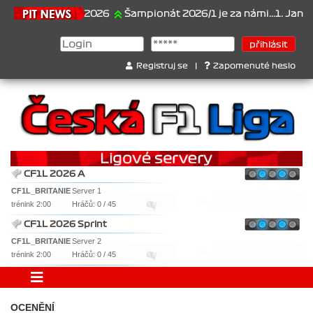
21.6.2026
Šampionát 2026/1 je za námi...1. Jan Vesel
Registruj se
|
Zapomenuté heslo
CF1L 2026 A
CF1L_BRITANIE
Server 1
trénink 2:00
Hráčů: 0 / 45
CF1L 2026 Sprint
CF1L_BRITANIE
Server 2
trénink 2:00
Hráčů: 0 / 45
OCENĚNÍ