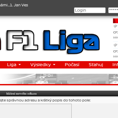
 , 2. Jan Nováček , 3. Jakub Chmelík , Pohár konstruktérů : 1. Fer
CF
tré
CF
tré
Liga
Výsledky
Počasí
Stahuj
In
hlášení mrtvého odkazu
ejte správnou adresu a krátký popis do tohoto pole: