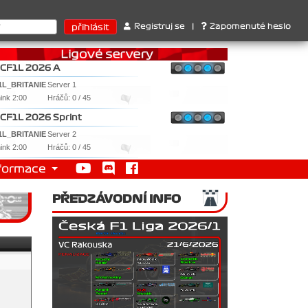
rari . 2. Williams , 3. RedBull ..... SprintCup - 1. Jan Nováček , 
Registruj se
|
Zapomenuté heslo
CF1L 2026 A
1L_BRITANIE
Server 1
nink 2:00
Hráčů: 0 / 45
CF1L 2026 Sprint
1L_BRITANIE
Server 2
nink 2:00
Hráčů: 0 / 45
formace
PŘEDZÁVODNÍ INFO