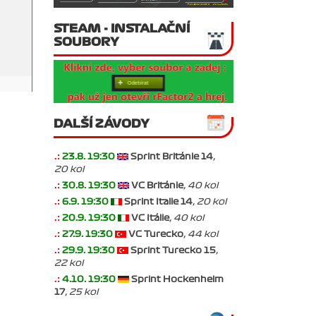
STEAM - INSTALAČNÍ
SOUBORY
DALŠÍ ZÁVODY
.:
23.8. 19:30
Sprint Británie 14
,
20 kol
.:
30.8. 19:30
VC Británie
, 40 kol
.:
6.9. 19:30
Sprint Italie 14
, 20 kol
.:
20.9. 19:30
VC Itálie
, 40 kol
.:
27.9. 19:30
VC Turecko
, 44 kol
.:
29.9. 19:30
Sprint Turecko 15
,
22 kol
.:
4.10. 19:30
Sprint Hockenheim
17
, 25 kol