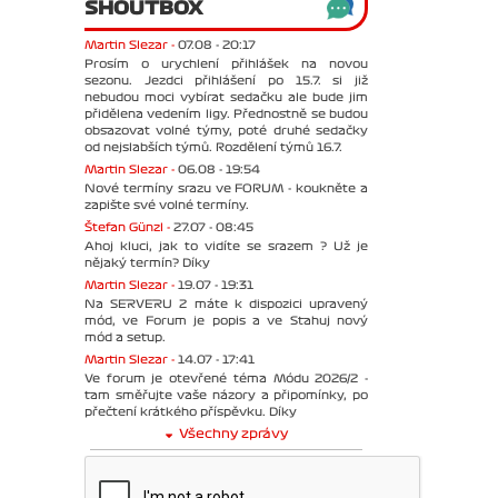
SHOUTBOX
Martin Slezar -
07.08 - 20:17
Prosím o urychlení přihlášek na novou
sezonu. Jezdci přihlášení po 15.7. si již
nebudou moci vybírat sedačku ale bude jim
přidělena vedením ligy. Přednostně se budou
obsazovat volné týmy, poté druhé sedačky
od nejslabších týmů. Rozdělení týmů 16.7.
Martin Slezar -
06.08 - 19:54
Nové termíny srazu ve FORUM - koukněte a
zapište své volné termíny.
Štefan Günzl -
27.07 - 08:45
Ahoj kluci, jak to vidíte se srazem ? Už je
nějaký termín? Díky
Martin Slezar -
19.07 - 19:31
Na SERVERU 2 máte k dispozici upravený
mód, ve Forum je popis a ve Stahuj nový
mód a setup.
Martin Slezar -
14.07 - 17:41
Ve forum je otevřené téma Módu 2026/2 -
tam směřujte vaše názory a připomínky, po
přečtení krátkého příspěvku. Díky
Všechny zprávy