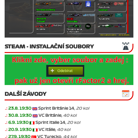
STEAM - INSTALAČNÍ SOUBORY
DALŠÍ ZÁVODY
.:
23.8. 19:30
Sprint Británie 14
, 20 kol
.:
30.8. 19:30
VC Británie
, 40 kol
.:
6.9. 19:30
Sprint Italie 14
, 20 kol
.:
20.9. 19:30
VC Itálie
, 40 kol
.:
27.9. 19:30
VC Turecko
, 44 kol