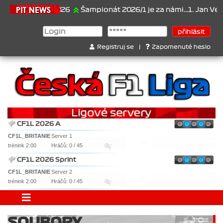
21.6.2026
Šampionát 2026/1 je za námi...1. Jan Veselý ,
Registruj se
|
Zapomenuté heslo
CF1L 2026 A
CF1L_BRITANIE
Server 1
trénink 2:00
Hráčů: 0 / 45
CF1L 2026 Sprint
CF1L_BRITANIE
Server 2
trénink 2:00
Hráčů: 0 / 45
SOUBORY