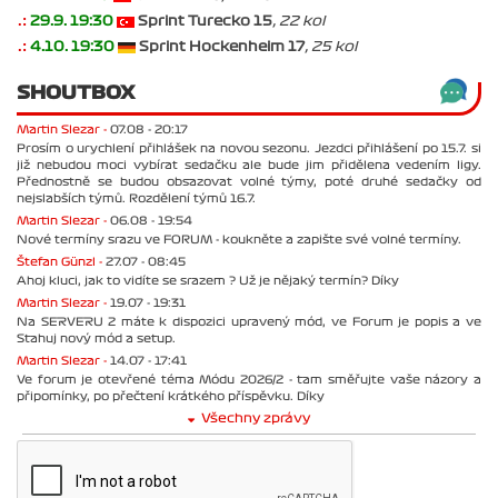
.:
29.9. 19:30
Sprint Turecko 15
, 22 kol
.:
4.10. 19:30
Sprint Hockenheim 17
, 25 kol
SHOUTBOX
Martin Slezar -
07.08 - 20:17
Prosím o urychlení přihlášek na novou sezonu. Jezdci přihlášení po 15.7. si
již nebudou moci vybírat sedačku ale bude jim přidělena vedením ligy.
Přednostně se budou obsazovat volné týmy, poté druhé sedačky od
nejslabších týmů. Rozdělení týmů 16.7.
Martin Slezar -
06.08 - 19:54
Nové termíny srazu ve FORUM - koukněte a zapište své volné termíny.
Štefan Günzl -
27.07 - 08:45
Ahoj kluci, jak to vidíte se srazem ? Už je nějaký termín? Díky
Martin Slezar -
19.07 - 19:31
Na SERVERU 2 máte k dispozici upravený mód, ve Forum je popis a ve
Stahuj nový mód a setup.
Martin Slezar -
14.07 - 17:41
Ve forum je otevřené téma Módu 2026/2 - tam směřujte vaše názory a
připomínky, po přečtení krátkého příspěvku. Díky
Všechny zprávy