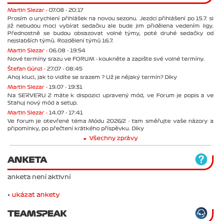
Martin Slezar -
07.08 - 20:17
Prosím o urychlení přihlášek na novou sezonu. Jezdci přihlášení po 15.7. si
již nebudou moci vybírat sedačku ale bude jim přidělena vedením ligy.
Přednostně se budou obsazovat volné týmy, poté druhé sedačky od
nejslabších týmů. Rozdělení týmů 16.7.
Martin Slezar -
06.08 - 19:54
Nové termíny srazu ve FORUM - koukněte a zapište své volné termíny.
Štefan Günzl -
27.07 - 08:45
Ahoj kluci, jak to vidíte se srazem ? Už je nějaký termín? Díky
Martin Slezar -
19.07 - 19:31
Na SERVERU 2 máte k dispozici upravený mód, ve Forum je popis a ve
Stahuj nový mód a setup.
Martin Slezar -
14.07 - 17:41
Ve forum je otevřené téma Módu 2026/2 - tam směřujte vaše názory a
připomínky, po přečtení krátkého příspěvku. Díky
Všechny zprávy
ANKETA
anketa není aktivní
•
ukázat ankety
TEAMSPEAK