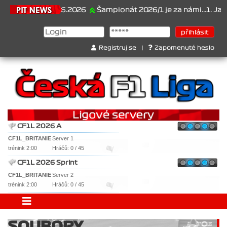
21.6.2026
Šampionát 2026/1 je za námi...1. Jan Ves
Registruj se
|
Zapomenuté heslo
CF1L 2026 A
CF1L_BRITANIE
Server 1
trénink 2:00
Hráčů: 0 / 45
CF1L 2026 Sprint
CF1L_BRITANIE
Server 2
trénink 2:00
Hráčů: 0 / 45
SOUBORY