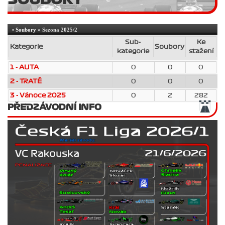
•
Soubory
» Sezona 2025/2
Sub-
Ke
Kategorie
Soubory
kategorie
stažení
1 - AUTA
0
0
0
2 - TRATĚ
0
0
0
3 - Vánoce 2025
0
2
282
PŘEDZÁVODNÍ INFO