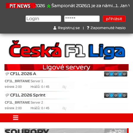
21.6.2026
Šampionát 2026/1 je za námi...1. Jan Veselý 
Registruj se
|
Zapomenuté heslo
CF1L 2026 A
CF1L_BRITANIE
Server 1
trénink 2:00
Hráčů: 0 / 45
CF1L 2026 Sprint
CF1L_BRITANIE
Server 2
trénink 2:00
Hráčů: 0 / 45
SOUBORY