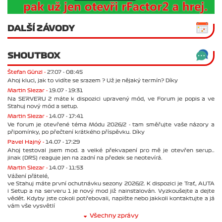
DALŠÍ ZÁVODY
SHOUTBOX
Štefan Günzl -
27.07 - 08:45
Ahoj kluci, jak to vidíte se srazem ? Už je nějaký termín? Díky
Martin Slezar -
19.07 - 19:31
Na SERVERU 2 máte k dispozici upravený mód, ve Forum je popis a ve
Stahuj nový mód a setup.
Martin Slezar -
14.07 - 17:41
Ve forum je otevřené téma Módu 2026/2 - tam směřujte vaše názory a
připomínky, po přečtení krátkého příspěvku. Díky
Pavel Hajný -
14.07 - 17:29
Ahoj testoval jsem mod. a velké překvapení pro mě je otevřen serup..
jinak (DRS) reaguje jen na zadní na předek se neotevírá.
Martin Slezar -
14.07 - 11:53
Vážení přátelé,
ve Stahuj máte první ochutnávku sezony 2026/2. K dispozici je Trať, AUTA
i Setup a na serveru 1 je nový mod již nainstalován. Vyzkoušejte a dejte
vědět. Kdyby jste cokoli potřebovali, napište nebo jakkoli kontaktujte a já
vám vše vysvětlí
Všechny zprávy