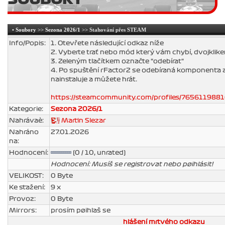
•
Soubory
>>
Sezona 2026/1
>> Stahování přes STEAM
Info/Popis:
1. Otevřete následující odkaz níže
2. Vyberte trať nebo mód který vám chybí, dvojklik
3. Zeleným tlačítkem označte "odebírat"
4. Po spuštění rFactor2 se odebíraná komponenta 
nainstaluje a můžete hrát.
https://steamcommunity.com/profiles/765611988
Kategorie:
Sezona 2026/1
Nahrávaè:
Martin Slezar
Nahráno
27.01.2026
na:
Hodnocení:
(0 / 10, unrated)
Hodnocení: Musíš se registrovat nebo pøihlásit!
VELIKOST:
0 Byte
Ke stažení:
9 x
Provoz:
0 Byte
Mirrors:
prosím pøihlaš se
hlášení mrtvého odkazu