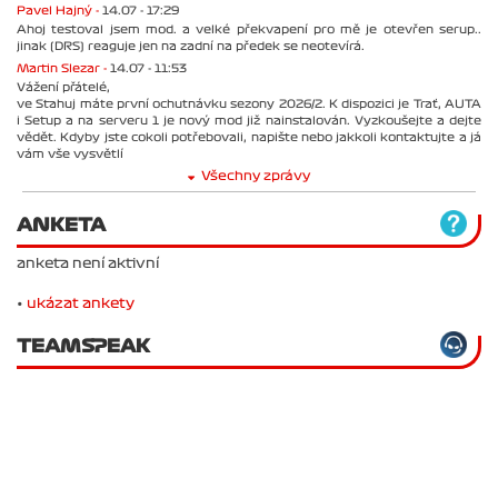
Pavel Hajný -
14.07 - 17:29
Ahoj testoval jsem mod. a velké překvapení pro mě je otevřen serup..
jinak (DRS) reaguje jen na zadní na předek se neotevírá.
Martin Slezar -
14.07 - 11:53
Vážení přátelé,
ve Stahuj máte první ochutnávku sezony 2026/2. K dispozici je Trať, AUTA
i Setup a na serveru 1 je nový mod již nainstalován. Vyzkoušejte a dejte
vědět. Kdyby jste cokoli potřebovali, napište nebo jakkoli kontaktujte a já
vám vše vysvětlí
Všechny zprávy
ANKETA
anketa není aktivní
•
ukázat ankety
TEAMSPEAK