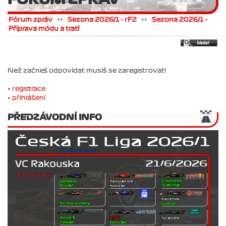
Fórum zpráv
>>
Sezona 2026/1 - rF2
>>
Sezona 2026/1 -
Příprava módu a tratí
Než začneš odpovídat musíš se zaregistrovat!
•
registrace
•
přihlášení
PŘEDZÁVODNÍ INFO