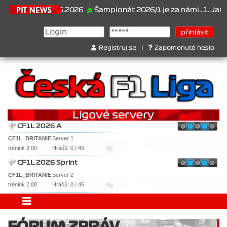
21.6.2026
Šampionát 2026/1 je za námi...1. Jan Vese
Registruj se
|
Zapomenuté heslo
CF1L 2026 A
CF1L_BRITANIE
Server 1
trénink 2:00
Hráčů: 0 / 45
CF1L 2026 Sprint
CF1L_BRITANIE
Server 2
trénink 2:00
Hráčů: 0 / 45
FÓRUM ZPRÁV