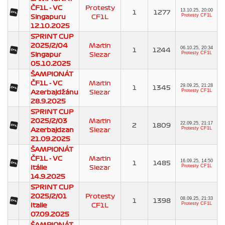
ČF1L - VC
Protesty
13.10.25, 20:00
1
1277
Protesty CF1L
Singapuru
CF1L
12.10.2025
SPRINT CUP
2025/2/04
Martin
06.10.25, 20:34
1
1244
Protesty CF1L
Singapur
Slezar
05.10.2025
ŠAMPIONÁT
ČF1L - VC
Martin
29.09.25, 21:28
1
1345
Protesty CF1L
Azerbajdžánu
Slezar
28.9.2025
SPRINT CUP
2025/2/03
Martin
22.09.25, 21:17
2
1809
Protesty CF1L
Azerbajdzan
Slezar
21.09.2025
ŠAMPIONÁT
ČF1L - VC
Martin
16.09.25, 14:50
1
1485
Protesty CF1L
Itálie
Slezar
14.9.2025
SPRINT CUP
2025/2/01
Protesty
08.09.25, 21:33
1
1398
Protesty CF1L
Italie
CF1L
07.09.2025
ŠAMPIONÁT