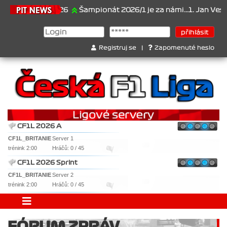
21.6.2026
Šampionát 2026/1 je za námi...1. Jan Veselý , 
Registruj se
|
Zapomenuté heslo
CF1L 2026 A
CF1L_BRITANIE
Server 1
trénink 2:00
Hráčů: 0 / 45
CF1L 2026 Sprint
CF1L_BRITANIE
Server 2
trénink 2:00
Hráčů: 0 / 45
FÓRUM ZPRÁV