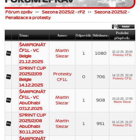
Fórum zpráv
>>
Sezona 2025/2 - rF2
>>
Sezona 2025/2 -
Penalizace a protesty
Poslední
Téma:
Autor:
Odpovědi:
Shlédnuto:
příspěvek:
ŠAMPIONÁT
ČF1L - VC
Martin
22.12.25, 20:03
1
1080
Protesty CF1L
Belgie
Slezar
21.12.2025
SPRINT CUP
2025/2/09
Protesty
14.12.25, 22:19
0
706
Protesty CF1L
Belgie
CF1L
14.12.2025
ŠAMPIONÁT
ČF1L - VC
Martin
10.12.25, 17:50
1
908
Martin Slezar
AbuDhabi
Slezar
07.12.2025
SPRINT CUP
2025/2/08
Martin
01.12.25, 21:27
1
951
Protesty CF1L
AbuDhabi
Slezar
30.11.2025
ŠAMPIONÁT