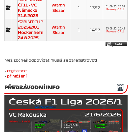
ČF1L - VC
Martin
01.09.25, 20:39
1
1357
Protesty CF1L
Německa
Slezar
31.8.2025
SPRINT CUP
2025/2/01
Martin
25.08.25, 20:42
1
1452
Protesty CF1L
Hockenheim
Slezar
24.8.2025
Než začneš odpovídat musíš se zaregistrovat!
•
registrace
•
přihlášení
PŘEDZÁVODNÍ INFO