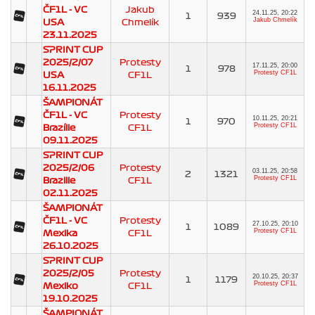
ČF1L - VC
Jakub
24.11.25, 20:22
1
939
Jakub Chmelík
USA
Chmelík
23.11.2025
SPRINT CUP
2025/2/07
Protesty
17.11.25, 20:00
1
978
Protesty CF1L
USA
CF1L
16.11.2025
ŠAMPIONÁT
ČF1L - VC
Protesty
10.11.25, 20:21
1
970
Protesty CF1L
Brazílie
CF1L
09.11.2025
SPRINT CUP
2025/2/06
Protesty
03.11.25, 20:58
2
1321
Protesty CF1L
Brazilie
CF1L
02.11.2025
ŠAMPIONÁT
ČF1L - VC
Protesty
27.10.25, 20:10
1
1089
Protesty CF1L
Mexika
CF1L
26.10.2025
SPRINT CUP
2025/2/05
Protesty
20.10.25, 20:37
1
1179
Protesty CF1L
Mexiko
CF1L
19.10.2025
ŠAMPIONÁT