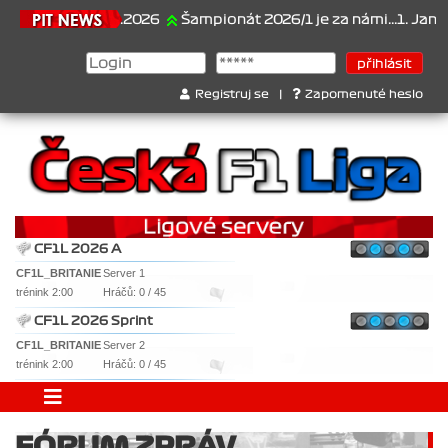
21.6.2026
Šampionát 2026/1 je za námi...1. Jan Vesel
Registruj se
|
Zapomenuté heslo
CF1L 2026 A
CF1L_BRITANIE
Server 1
trénink 2:00
Hráčů: 0 / 45
CF1L 2026 Sprint
CF1L_BRITANIE
Server 2
trénink 2:00
Hráčů: 0 / 45
FÓRUM ZPRÁV