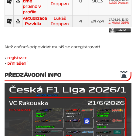
tíme
0
9813
Lukáš Droppan
Droppan
priamo v
profile
Aktualizace
Lukáš
17.08.16, 11:50
4
24724
1. Michal GDPR
- Pravidla
Droppan
Než začneš odpovídat musíš se zaregistrovat!
•
registrace
•
přihlášení
PŘEDZÁVODNÍ INFO