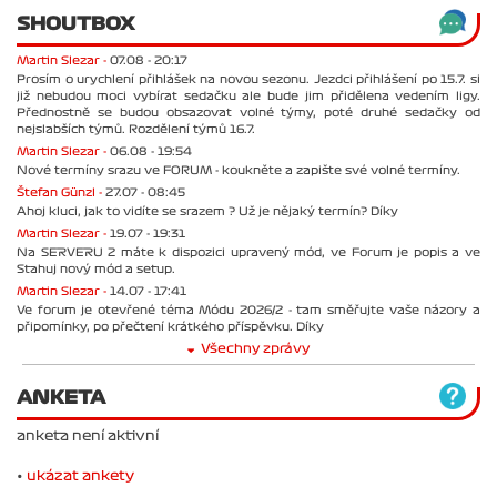
SHOUTBOX
Martin Slezar -
07.08 - 20:17
Prosím o urychlení přihlášek na novou sezonu. Jezdci přihlášení po 15.7. si
již nebudou moci vybírat sedačku ale bude jim přidělena vedením ligy.
Přednostně se budou obsazovat volné týmy, poté druhé sedačky od
nejslabších týmů. Rozdělení týmů 16.7.
Martin Slezar -
06.08 - 19:54
Nové termíny srazu ve FORUM - koukněte a zapište své volné termíny.
Štefan Günzl -
27.07 - 08:45
Ahoj kluci, jak to vidíte se srazem ? Už je nějaký termín? Díky
Martin Slezar -
19.07 - 19:31
Na SERVERU 2 máte k dispozici upravený mód, ve Forum je popis a ve
Stahuj nový mód a setup.
Martin Slezar -
14.07 - 17:41
Ve forum je otevřené téma Módu 2026/2 - tam směřujte vaše názory a
připomínky, po přečtení krátkého příspěvku. Díky
Všechny zprávy
ANKETA
anketa není aktivní
•
ukázat ankety