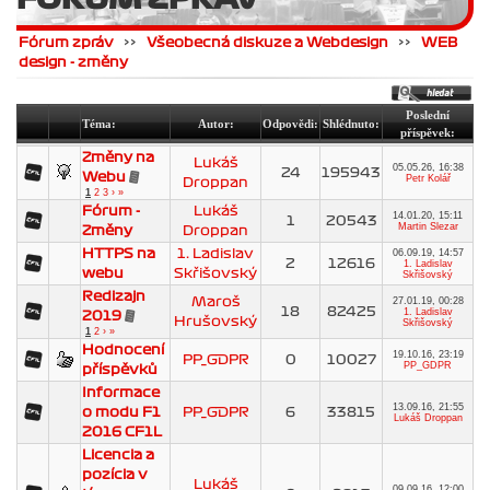
Fórum zpráv
>>
Všeobecná diskuze a Webdesign
>>
WEB
design - změny
Poslední
Téma:
Autor:
Odpovědi:
Shlédnuto:
příspěvek:
Změny na
Lukáš
05.05.26, 16:38
24
195943
Webu
Petr Kolář
Droppan
1
2
3
›
»
Fórum -
Lukáš
14.01.20, 15:11
1
20543
Martin Slezar
Změny
Droppan
HTTPS na
1. Ladislav
06.09.19, 14:57
2
12616
1. Ladislav
webu
Skřišovský
Skřišovský
Redizajn
Maroš
27.01.19, 00:28
18
82425
1. Ladislav
2019
Hrušovský
Skřišovský
1
2
›
»
Hodnocení
19.10.16, 23:19
PP_GDPR
0
10027
PP_GDPR
příspěvků
Informace
13.09.16, 21:55
o modu F1
PP_GDPR
6
33815
Lukáš Droppan
2016 CF1L
Licencia a
pozícia v
Lukáš
09.09.16, 12:00