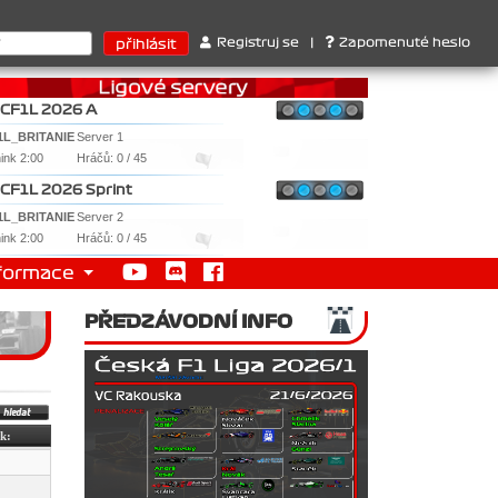
truktérů : 1. Ferrari . 2. Williams , 3. RedBull ..... SprintCup - 
Registruj se
|
Zapomenuté heslo
CF1L 2026 A
1L_BRITANIE
Server 1
nink 2:00
Hráčů: 0 / 45
CF1L 2026 Sprint
1L_BRITANIE
Server 2
nink 2:00
Hráčů: 0 / 45
formace
PŘEDZÁVODNÍ INFO
ek: