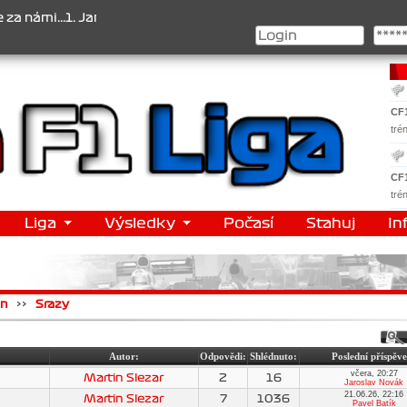
mi...1. Jan Veselý , 2. Jan Nováček , 3. Jakub Chmelík , Pohár kons
CF
tré
CF
tré
Liga
Výsledky
Počasí
Stahuj
In
gn
>>
Srazy
Autor:
Odpovědi:
Shlédnuto:
Poslední příspěv
včera, 20:27
Martin Slezar
2
16
Jaroslav Novák
21.06.26, 22:16
Martin Slezar
7
1036
Pavel Batík