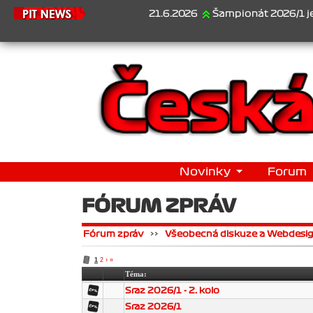
21.6.2026
Šampionát 2026/1 je za ná
Novinky
Forum
FÓRUM ZPRÁV
Fórum zpráv
>>
Všeobecná diskuze a Webdesi
1
2
›
»
Téma:
Sraz 2026/1 - 2. kolo
Sraz 2026/1