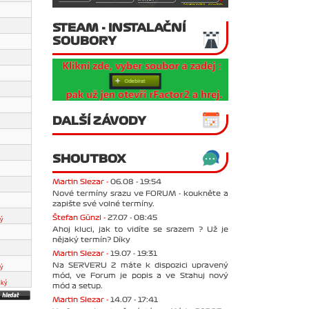
STEAM - INSTALAČNÍ
SOUBORY
DALŠÍ ZÁVODY
SHOUTBOX
Martin Slezar -
06.08 - 19:54
Nové termíny srazu ve FORUM - koukněte a
zapište své volné termíny.
Štefan Günzl -
27.07 - 08:45
ký
Ahoj kluci, jak to vidíte se srazem ? Už je
nějaký termín? Díky
Martin Slezar -
19.07 - 19:31
Na SERVERU 2 máte k dispozici upravený
ký
mód, ve Forum je popis a ve Stahuj nový
ský
mód a setup.
Martin Slezar -
14.07 - 17:41