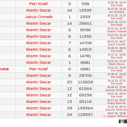
15.02.26, 15:10
Petr Kolář
0
598
Petr Kolář
15.07.25, 16:14
Martin Slezar
14
13593
Jan Nováček
26.01.25, 21:02
Jakub Chmelík
1
2333
Petr Kolář
14.07.24, 17:41
Martin Slezar
14
26601
Petr Kolář
30.01.24, 16:16
Martin Slezar
6
8098
Vladimír Palásek
10.07.23, 22:19
Martin Slezar
6
11936
Petr Kolář
09.01.23, 09:27
Martin Slezar
7
14708
Jakub Chmelík
15.08.22, 08:31
Martin Slezar
6
14819
Petr Kolář
11.07.22, 10:00
Martin Slezar
6
14781
Petr Kolář
24.01.22, 21:23
Martin Slezar
1
6681
Martin Slezar
23.01.22, 19:25
ovice
Petr Kolář
0
4881
Petr Kolář
01.08.21, 22:40
Martin Slezar
9
28706
Petr Kolář
18.11.20, 07:51
Martin Slezar
20
113608
Petr Kolář
06.08.20, 23:05
Martin Slezar
12
61564
Jaroslav Strišovs
29.01.20, 00:53
Martin Slezar
12
65238
Petr Kolář
01.07.19, 09:47
Martin Slezar
13
65118
Andrej Marečák
11.02.19, 08:24
Martin Slezar
28
133564
Jaroslav Strišovs
16.07.18, 18:46
Martin Slezar
24
128337
1. Ladislav Skřišov