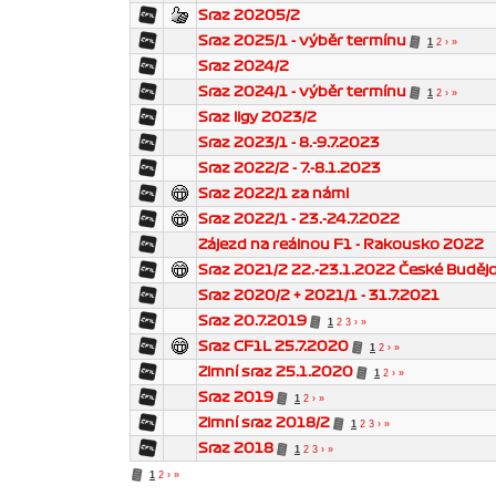
Sraz 20205/2
Sraz 2025/1 - výběr termínu
1
2
›
»
Sraz 2024/2
Sraz 2024/1 - výběr termínu
1
2
›
»
Sraz ligy 2023/2
Sraz 2023/1 - 8.-9.7.2023
Sraz 2022/2 - 7.-8.1.2023
Sraz 2022/1 za námi
Sraz 2022/1 - 23.-24.7.2022
Zájezd na reálnou F1 - Rakousko 2022
Sraz 2021/2 22.-23.1.2022 České Buděj
Sraz 2020/2 + 2021/1 - 31.7.2021
Sraz 20.7.2019
1
2
3
›
»
Sraz CF1L 25.7.2020
1
2
›
»
Zimní sraz 25.1.2020
1
2
›
»
Sraz 2019
1
2
›
»
Zimní sraz 2018/2
1
2
3
›
»
Sraz 2018
1
2
3
›
»
1
2
›
»