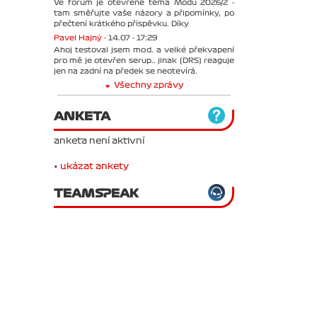
Ve forum je otevřené téma Módu 2026/2 -
tam směřujte vaše názory a připomínky, po
přečtení krátkého příspěvku. Díky
Pavel Hajný -
14.07 - 17:29
Ahoj testoval jsem mod. a velké překvapení
pro mě je otevřen serup.. jinak (DRS) reaguje
jen na zadní na předek se neotevírá.
Všechny zprávy
ANKETA
anketa není aktivní
•
ukázat ankety
TEAMSPEAK