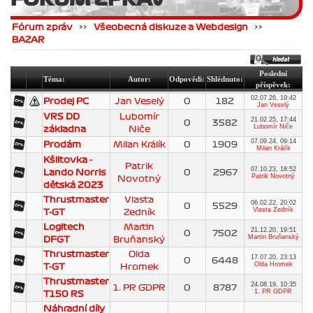
Fórum zpráv
>>
Všeobecná diskuze a Webdesign
>>
BAZAR
Poslední
Téma:
Autor:
Odpovědi:
Shlédnuto:
příspěvek:
02.07.26, 19:42
Prodej PC
Jan Veselý
0
182
Jan Veselý
VRS DD
Lubomír
21.02.25, 17:44
0
3582
Lubomír Niče
základna
Niče
07.09.24, 09:14
Prodám
Milan Králík
0
1909
Milan Králík
Kšiltovka -
Patrik
07.10.23, 18:52
Lando Norris
0
2967
Patrik Novotný
Novotný
dětská 2023
Thrustmaster
Vlasta
06.02.22, 20:02
0
5529
Vlasta Zedník
T-GT
Zedník
Logitech
Martin
21.12.20, 19:51
0
7502
Martin Bruňanský
DFGT
Bruňanský
Thrustmaster
Olda
17.07.20, 23:13
0
6448
Olda Hromek
T-GT
Hromek
Thrustmaster
24.08.19, 10:35
1. PR GDPR
0
8787
1. PR GDPR
T150 RS
Náhradní díly