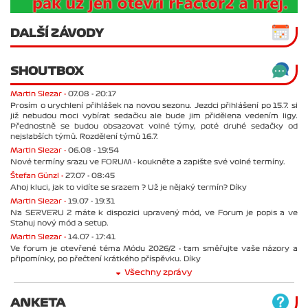
DALŠÍ ZÁVODY
SHOUTBOX
Martin Slezar -
07.08 - 20:17
Prosím o urychlení přihlášek na novou sezonu. Jezdci přihlášení po 15.7. si
již nebudou moci vybírat sedačku ale bude jim přidělena vedením ligy.
Přednostně se budou obsazovat volné týmy, poté druhé sedačky od
nejslabších týmů. Rozdělení týmů 16.7.
Martin Slezar -
06.08 - 19:54
Nové termíny srazu ve FORUM - koukněte a zapište své volné termíny.
Štefan Günzl -
27.07 - 08:45
Ahoj kluci, jak to vidíte se srazem ? Už je nějaký termín? Díky
Martin Slezar -
19.07 - 19:31
Na SERVERU 2 máte k dispozici upravený mód, ve Forum je popis a ve
Stahuj nový mód a setup.
Martin Slezar -
14.07 - 17:41
Ve forum je otevřené téma Módu 2026/2 - tam směřujte vaše názory a
připomínky, po přečtení krátkého příspěvku. Díky
Všechny zprávy
ANKETA