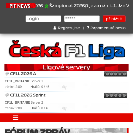
21.6.2026
Šampionát 2026/1 je za námi...1. Jan Veselý ,
Registruj se
|
Zapomenuté heslo
CF1L 2026 A
CF1L_BRITANIE
Server 1
trénink 2:00
Hráčů: 0 / 45
CF1L 2026 Sprint
CF1L_BRITANIE
Server 2
trénink 2:00
Hráčů: 0 / 45
FÓRUM ZPRÁV