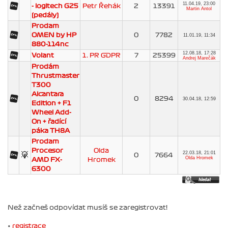
11.04.19, 23:00
- logitech G25
Petr Řehák
2
13391
Martin Antol
(pedály)
Prodam
OMEN by HP
0
7782
11.01.19, 11:34
880-114nc
12.08.18, 17:28
Volant
1. PR GDPR
7
25399
Andrej Marečák
Prodám
Thrustmaster
T300
Alcantara
0
8294
30.04.18, 12:59
Edition + F1
Wheel Add-
On + řadící
páka TH8A
Prodam
Procesor
Olda
22.03.18, 21:01
0
7664
Olda Hromek
AMD FX-
Hromek
6300
Než začneš odpovídat musíš se zaregistrovat!
•
registrace