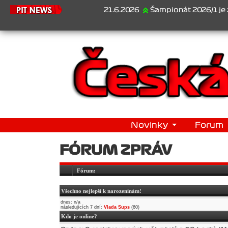
21.6.2026
Šampionát 2026/1 je za námi
Novinky
Forum
FÓRUM ZPRÁV
Fórum:
Všechno nejlepší k narozeninám!
dnes: n/a
následujících 7 dní:
Vlada Sups
(60)
Kdo je online?