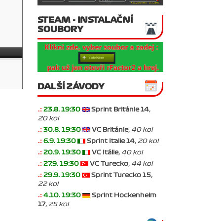
STEAM - INSTALAČNÍ
SOUBORY
DALŠÍ ZÁVODY
.:
23.8. 19:30
Sprint Británie 14
,
20 kol
.:
30.8. 19:30
VC Británie
, 40 kol
.:
6.9. 19:30
Sprint Italie 14
, 20 kol
.:
20.9. 19:30
VC Itálie
, 40 kol
.:
27.9. 19:30
VC Turecko
, 44 kol
.:
29.9. 19:30
Sprint Turecko 15
,
22 kol
.:
4.10. 19:30
Sprint Hockenheim
17
, 25 kol