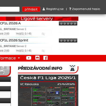
uktérů : 1. Ferrari . 2. Williams , 3. RedBull ..... SprintCup - 1
Registruj se
|
Zapomenuté heslo
CF1L 2026 A
1L_BRITANIE
Server 1
nink 2:00
Hráčů: 0 / 45
CF1L 2026 Sprint
1L_BRITANIE
Server 2
nink 2:00
Hráčů: 0 / 45
formace
PŘEDZÁVODNÍ INFO