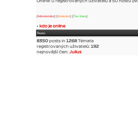
Online: 0 registrovaných uživatelů a 50 hostů (
[
Administrátor
] [
Moderátor
] [
Člen klanu
]
•
kdo je online
Stats:
8350
posts in
1268
Témata
registrovaných uživatelů:
192
nejnovější člen:
Julius