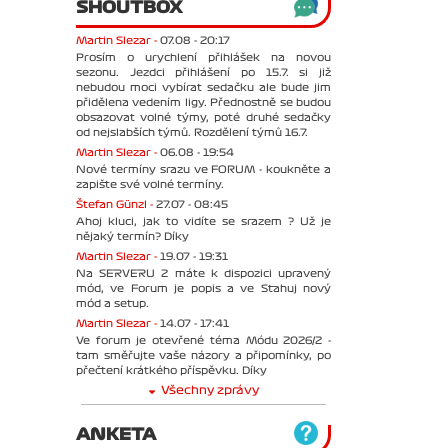
SHOUTBOX
Martin Slezar -
07.08 - 20:17
Prosím o urychlení přihlášek na novou
sezonu. Jezdci přihlášení po 15.7. si již
nebudou moci vybírat sedačku ale bude jim
přidělena vedením ligy. Přednostně se budou
obsazovat volné týmy, poté druhé sedačky
od nejslabších týmů. Rozdělení týmů 16.7.
Martin Slezar -
06.08 - 19:54
Nové termíny srazu ve FORUM - koukněte a
zapište své volné termíny.
Štefan Günzl -
27.07 - 08:45
Ahoj kluci, jak to vidíte se srazem ? Už je
nějaký termín? Díky
Martin Slezar -
19.07 - 19:31
Na SERVERU 2 máte k dispozici upravený
mód, ve Forum je popis a ve Stahuj nový
mód a setup.
Martin Slezar -
14.07 - 17:41
Ve forum je otevřené téma Módu 2026/2 -
tam směřujte vaše názory a připomínky, po
přečtení krátkého příspěvku. Díky
Všechny zprávy
ANKETA