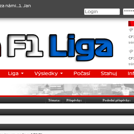
...1. Jan Veselý , 2. Jan Nováček , 3. Jakub Chmelík , Pohár konstr
CF
tré
CF
tré
Liga
Výsledky
Počasí
Stahuj
In
Témata:
Příspěvky:
Poslední příspěvky: