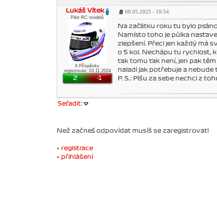
Lukáš Vítek
08.05.2025 - 19:54
Pilot RC modelů
Na začátku roku tu bylo psáno, 
Namísto toho je půlka nastave
zlepšení. Přeci jen každý má s
o 5 kol. Nechápu tu rychlost, 
tak tomu tak není, jen pak těm
6 Příspěvky
naladí jak potřebuje a nebude
registrován: 03.11.2024
2
-1
P. S.: Píšu za sebe nechci z toh
Seřadit:
Než začneš odpovídat musíš se zaregistrovat!
•
registrace
•
přihlášení