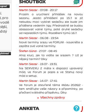
SHOUTBOX
Martin Slezar -
07.08 - 20:17
í.
Prosím o urychlení přihlášek na novou
, pro
sezonu. Jezdci přihlášení po 15.7. si již
nebudou moci vybírat sedačku ale bude jim
závodě
přidělena vedením ligy. Přednostně se budou
ější,
obsazovat volné týmy, poté druhé sedačky
každý
od nejslabších týmů. Rozdělení týmů 16.7.
Martin Slezar -
06.08 - 19:54
Nové termíny srazu ve FORUM - koukněte a
zapište své volné termíny.
Štefan Günzl -
27.07 - 08:45
Ahoj kluci, jak to vidíte se srazem ? Už je
nějaký termín? Díky
Martin Slezar -
19.07 - 19:31
Na SERVERU 2 máte k dispozici upravený
mód, ve Forum je popis a ve Stahuj nový
mód a setup.
Martin Slezar -
14.07 - 17:41
Ve forum je otevřené téma Módu 2026/2 -
tam směřujte vaše názory a připomínky, po
přečtení krátkého příspěvku. Díky
Všechny zprávy
ANKETA