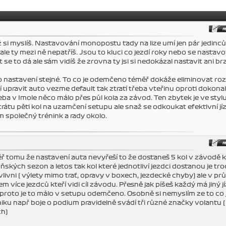
 si myslíš. Nastavování monopostu tady na lize umí jen pár jedinců
ale ty mezi ně nepatříš. Jsou to kluci co jezdí roky nebo se nastav
se to dá ale sám vidíš že zrovna ty jsi si nedokázal nastavit ani br
to nastavení stejné. To co je odemčeno téměř dokáže eliminovat roz
í upravit auto vezme default tak ztratí třeba vteřinu oproti dokona
eba v Imole něco málo přes půl kola za závod. Ten zbytek je ve stylu
rátu pěti kol na uzamčení setupu ale snaž se odkoukat efektivní jí
ém společný trénink a rady okolo.
 tomu že nastavení auta nevyřeší to že dostaneš 5 kol v závodě k
kých sezon a letos tak kol které jednotliví jezdci dostanou je tr
ovlivni ( výlety mimo trať, opravy v boxech, jezdecké chyby) ale v p
více jezdců kteří vidi cíl závodu. Přesně jak píšeš každý má jiný j
 proto je to málo v setupu odemčeno. Osobně si nemyslím ze to co 
iku např boje o podium pravidelně svádí tři různé značky volantu (
ch)