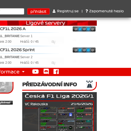
ruktérů : 1. Ferrari . 2. Williams , 3. RedBull ..... SprintCup - 1
Registruj se
|
Zapomenuté heslo
CF1L 2026 A
1L_BRITANIE
Server 1
nink 2:00
Hráčů: 0 / 45
CF1L 2026 Sprint
1L_BRITANIE
Server 2
nink 2:00
Hráčů: 0 / 45
formace
PŘEDZÁVODNÍ INFO