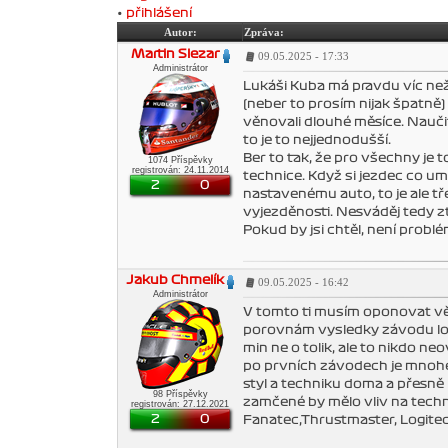
•
přihlášení
Autor:
Zpráva:
Martin Slezar
09.05.2025 - 17:33
Administrátor
Lukáši Kuba má pravdu víc než
(neber to prosím nijak špatně) 
věnovali dlouhé měsíce. Naučit 
to je to nejjednodušší.
Ber to tak, že pro všechny je 
1074 Příspěvky
registrován: 24.11.2014
technice. Když si jezdec co um
2
0
nastavenému auto, to je ale tř
vyjezděnosti. Nesváděj tedy zt
Pokud by jsi chtěl, není probl
Jakub Chmelík
09.05.2025 - 16:42
Administrátor
V tomto ti musím oponovat věř
porovnám vysledky závodu loňs
min ne o tolik, ale to nikdo ne
po prvních závodech je mnohem 
styl a techniku doma a přesně
98 Příspěvky
zamčené by mělo vliv na techn
registrován: 27.12.2021
2
0
Fanatec,Thrustmaster, Logite