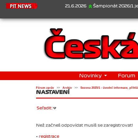
21.6.2026
Šampionát 2026/1 je za nám
Novinky
Forum
Fórum zpráv
>>
Archiv
>>
Sezona 2025/1 - úvodní informace, přihlá
NASTAVENÍ
Seřadit:
Než začneš odpovídat musíš se zaregistrovat!
•
registrace