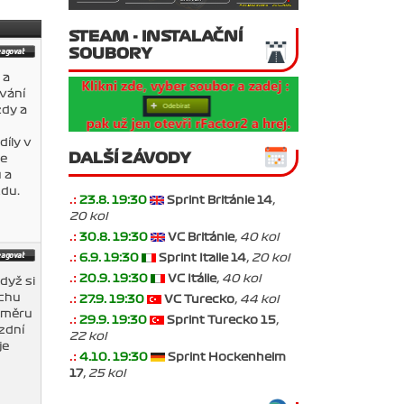
STEAM - INSTALAČNÍ
SOUBORY
 a
ování
zdy a
díly v
DALŠÍ ZÁVODY
le
 a
zdu.
.:
23.8. 19:30
Sprint Británie 14
,
20 kol
.:
30.8. 19:30
VC Británie
, 40 kol
.:
6.9. 19:30
Sprint Italie 14
, 20 kol
.:
20.9. 19:30
VC Itálie
, 40 kol
dyž si
.:
ochu
27.9. 19:30
VC Turecko
, 44 kol
růměru
.:
29.9. 19:30
Sprint Turecko 15
,
ízdní
22 kol
je
.:
4.10. 19:30
Sprint Hockenheim
17
, 25 kol