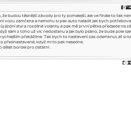
že budou těsnější závody pro ty pomalejší, ale ve finále to tak nen
ní vozu zamčena a nemohu si pak auto naladit jak bych potřeboval
vůj jízdní styl a rozdílné volanty a pak mě první pětka předjede na 
když sám z toho už víc nedostanu a jak bylo psáno, že bude pole sjet
 rychlejším překážíme. Tak bych to nastavení zas odemknul, ať si 
 to přednastavené, když mi to pak nesedne.
o dělat bordel pro ostatní .