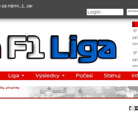
i...1. Jan Veselý , 2. Jan Nováček , 3. Jakub Chmelík , Pohár konst
CF
tré
CF
tré
Liga
Výsledky
Počasí
Stahuj
In
šky, příspěvky