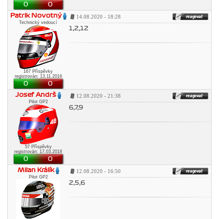
0
0
Patrik Novotný
14.08.2020 - 18:28
Technický vedoucí
1,2,12
167 Příspěvky
registrován: 13.11.2016
0
0
Josef Andrš
12.08.2020 - 21:38
Pilot GP2
6,7,9
57 Příspěvky
registrován: 17.03.2018
0
0
Milan Králík
12.08.2020 - 16:50
Pilot GP2
2,5,6