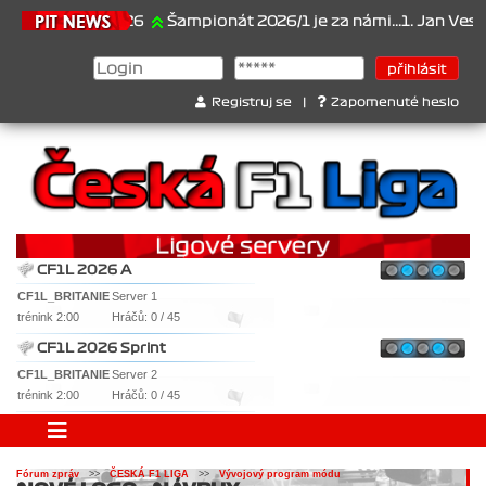
21.6.2026
Šampionát 2026/1 je za námi...1. Jan Veselý , 2.
Registruj se
|
Zapomenuté heslo
CF1L 2026 A
CF1L_BRITANIE
Server 1
trénink 2:00
Hráčů: 0 / 45
CF1L 2026 Sprint
CF1L_BRITANIE
Server 2
trénink 2:00
Hráčů: 0 / 45
Fórum zpráv
>>
ČESKÁ F1 LIGA
>>
Vývojový program módu