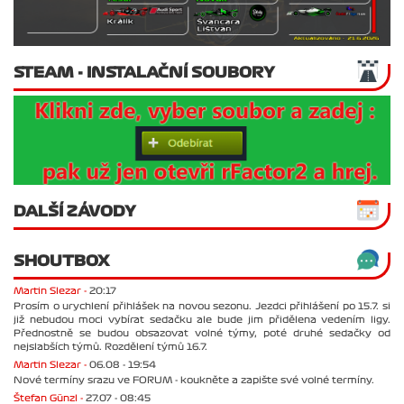
STEAM - INSTALAČNÍ SOUBORY
DALŠÍ ZÁVODY
SHOUTBOX
Martin Slezar -
20:17
Prosím o urychlení přihlášek na novou sezonu. Jezdci přihlášení po 15.7. si
již nebudou moci vybírat sedačku ale bude jim přidělena vedením ligy.
Přednostně se budou obsazovat volné týmy, poté druhé sedačky od
nejslabších týmů. Rozdělení týmů 16.7.
Martin Slezar -
06.08 - 19:54
Nové termíny srazu ve FORUM - koukněte a zapište své volné termíny.
Štefan Günzl -
27.07 - 08:45