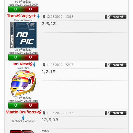
69 Příspěvky
registrován: 20.03.2009
0
0
Tomáš Vejrych
12.08.2020 - 13:18
Pilot motokáry
2, 5, 12
38 Příspěvky
registrován: 24.08.2015
0
0
Jan Veselý
11.08.2020 - 22:07
Pilot GP2
1, 2, 13
72 Příspěvky
registrován: 25.06.2018
0
0
Martin Bruňanský
11.08.2020 - 11:42
12, 5, 18
Technický vedoucí
MB10