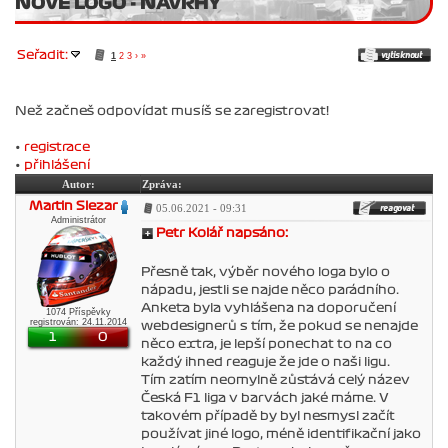
NOVÉ LOGO - NÁVRHY
Seřadit:
1
2
3
›
»
Než začneš odpovídat musíš se zaregistrovat!
•
registrace
•
přihlášení
Autor:
Zpráva:
Martin Slezar
05.06.2021 - 09:31
Administrátor
Petr Kolář napsáno:
Přesně tak, výběr nového loga bylo o
nápadu, jestli se najde něco parádního.
Anketa byla vyhlášena na doporučení
1074 Příspěvky
registrován: 24.11.2014
webdesignerů s tím, že pokud se nenajde
1
0
něco extra, je lepší ponechat to na co
každý ihned reaguje že jde o naši ligu.
Tím zatím neomylně zůstává celý název
Česká F1 liga v barvách jaké máme. V
takovém případě by byl nesmysl začít
používat jiné logo, méně identifikační jako