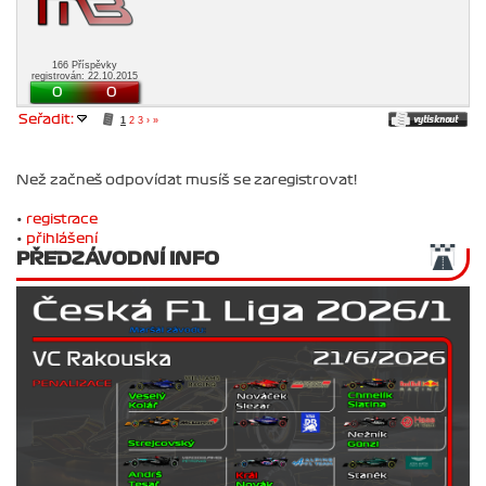
166 Příspěvky
registrován: 22.10.2015
0
0
Seřadit:
1
2
3
›
»
Než začneš odpovídat musíš se zaregistrovat!
•
registrace
•
přihlášení
PŘEDZÁVODNÍ INFO