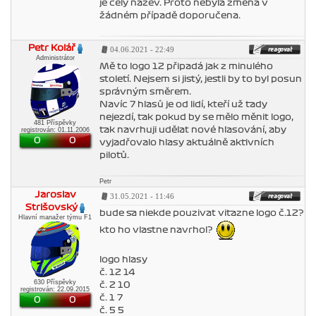
je celý název. Proto nebyla změna v
žádném případě doporučena.
Petr Kolář
04.06.2021 - 22:49
Administrátor
Mě to logo 12 připadá jak z minulého
století. Nejsem si jistý, jestli by to byl posun
správným směrem.
Navíc 7 hlasů je od lidí, kteří už tady
nejezdí, tak pokud by se mělo měnit logo,
481 Příspěvky
tak navrhuji udělat nové hlasování, aby
registrován: 01.11.2006
0
0
vyjadřovalo hlasy aktuálně aktivních
pilotů.
Petr
Jaroslav
31.05.2021 - 11:46
Strišovský
bude sa niekde pouzivat vitazne logo č.12?
Hlavní manažer týmu F1
kto ho vlastne navrhol?
logo hlasy
č. 12 14
630 Příspěvky
č. 2 10
registrován: 22.09.2015
č. 1 7
0
0
č. 5 5