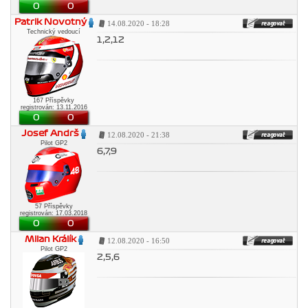
0
0
Patrik Novotný
14.08.2020 - 18:28
Technický vedoucí
1,2,12
167 Příspěvky
registrován: 13.11.2016
0
0
Josef Andrš
12.08.2020 - 21:38
Pilot GP2
6,7,9
57 Příspěvky
registrován: 17.03.2018
0
0
Milan Králík
12.08.2020 - 16:50
Pilot GP2
2,5,6