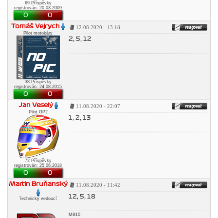
69 Příspěvky
registrován: 20.03.2009
0
0
Tomáš Vejrych
12.08.2020 - 13:18
Pilot motokáry
2, 5, 12
38 Příspěvky
registrován: 24.08.2015
0
0
Jan Veselý
11.08.2020 - 22:07
Pilot GP2
1, 2, 13
72 Příspěvky
registrován: 25.06.2018
0
0
Martin Bruňanský
11.08.2020 - 11:42
12, 5, 18
Technický vedoucí
MB10