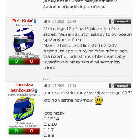
je celý název. Proto nebyla změna v
žádném případě doporučena.
Petr Kolář
04.06.2021 - 22:49
Administrátor
Mě to logo 12 připadá jak z minulého
století. Nejsem si jistý, jestli by to byl posun
správným směrem.
Navíc 7 hlasů je od lidí, kteří už tady
nejezdí, tak pokud by se mělo měnit logo,
481 Příspěvky
tak navrhuji udělat nové hlasování, aby
registrován: 01.11.2006
0
0
vyjadřovalo hlasy aktuálně aktivních
pilotů.
Petr
Jaroslav
31.05.2021 - 11:46
Strišovský
bude sa niekde pouzivat vitazne logo č.12?
Hlavní manažer týmu F1
kto ho vlastne navrhol?
logo hlasy
č. 12 14
630 Příspěvky
č. 2 10
registrován: 22.09.2015
č. 1 7
0
0
č. 5 5