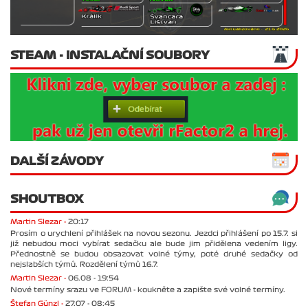
STEAM - INSTALAČNÍ SOUBORY
DALŠÍ ZÁVODY
SHOUTBOX
Martin Slezar -
20:17
Prosím o urychlení přihlášek na novou sezonu. Jezdci přihlášení po 15.7. si
již nebudou moci vybírat sedačku ale bude jim přidělena vedením ligy.
Přednostně se budou obsazovat volné týmy, poté druhé sedačky od
nejslabších týmů. Rozdělení týmů 16.7.
Martin Slezar -
06.08 - 19:54
Nové termíny srazu ve FORUM - koukněte a zapište své volné termíny.
Štefan Günzl -
27.07 - 08:45