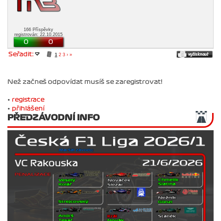
166 Příspěvky
registrován: 22.10.2015
0
0
Seřadit:
1
2
3
›
»
Než začneš odpovídat musíš se zaregistrovat!
•
registrace
•
přihlášení
PŘEDZÁVODNÍ INFO