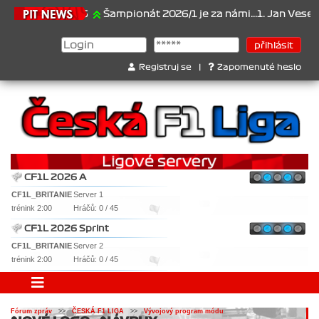
21.6.2026
Šampionát 2026/1 je za námi...1. Jan Veselý , 2. 
Registruj se
|
Zapomenuté heslo
CF1L 2026 A
CF1L_BRITANIE
Server 1
trénink 2:00
Hráčů: 0 / 45
CF1L 2026 Sprint
CF1L_BRITANIE
Server 2
trénink 2:00
Hráčů: 0 / 45
Fórum zpráv
>>
ČESKÁ F1 LIGA
>>
Vývojový program módu