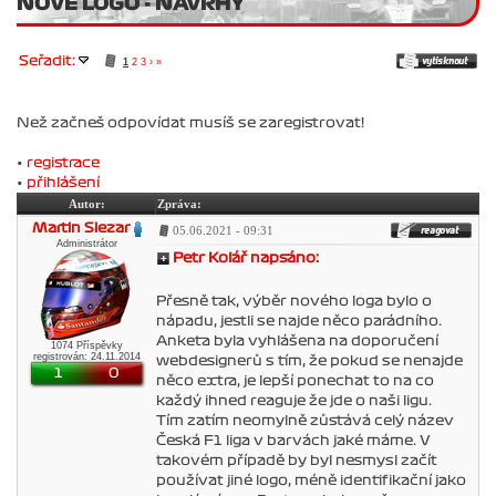
NOVÉ LOGO - NÁVRHY
Seřadit:
1
2
3
›
»
Než začneš odpovídat musíš se zaregistrovat!
•
registrace
•
přihlášení
Autor:
Zpráva:
Martin Slezar
05.06.2021 - 09:31
Administrátor
Petr Kolář napsáno:
Přesně tak, výběr nového loga bylo o
nápadu, jestli se najde něco parádního.
Anketa byla vyhlášena na doporučení
1074 Příspěvky
registrován: 24.11.2014
webdesignerů s tím, že pokud se nenajde
1
0
něco extra, je lepší ponechat to na co
každý ihned reaguje že jde o naši ligu.
Tím zatím neomylně zůstává celý název
Česká F1 liga v barvách jaké máme. V
takovém případě by byl nesmysl začít
používat jiné logo, méně identifikační jako