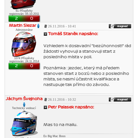
61 Příspěvky
registrován: 05.10.2011
2
0
Martin Slezar
26.11.2016 - 10:41
Administrátor
Tomáš Staněk napsáno:
Vzhledem k dosavadní "bezúhonnosti" rád
žádosti vyhovuji a stanovuji start z
posledního místa v poli.
1074 Příspěvky
registrován: 24.11.2014
2
0
Poznámka : jezdec, který má předem
stanoven start z boxů nebo z posledního
místa, se nesmí účastnit kvalifikace a
nastupuje tak přímo do závodu.
Jáchym Švejnoha
26.11.2016 - 10:32
Petr Palasek napsáno:
Technický vedoucí
Mas to na mailu.
Ex Big Mac Boss