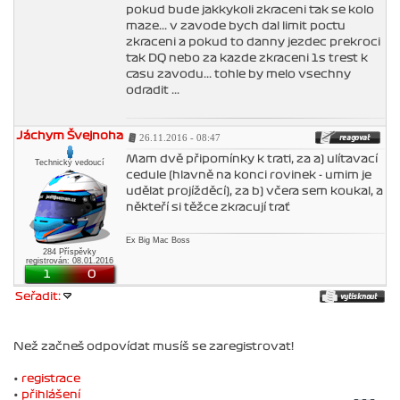
pokud bude jakkykoli zkraceni tak se kolo
maze... v zavode bych dal limit poctu
zkraceni a pokud to danny jezdec prekroci
tak DQ nebo za kazde zkraceni 1s trest k
casu zavodu... tohle by melo vsechny
odradit ...
Jáchym Švejnoha
26.11.2016 - 08:47
Mam dvě připomínky k trati, za a) ulítavací
Technický vedoucí
cedule (hlavně na konci rovinek - umim je
udělat projížděcí), za b) včera sem koukal, a
někteří si těžce zkracují trať
Ex Big Mac Boss
284 Příspěvky
registrován: 08.01.2016
1
0
Seřadit:
Než začneš odpovídat musíš se zaregistrovat!
•
registrace
•
přihlášení