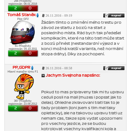
284 Příspěvky
registrován: 08.01.2016
2
0
Tomáš Staněk
26.11.2016 - 09:19
Pilot GP2
Žádám tímto o zmírnění mého trestu pro
závod ze startu z boxů na start z
posledního místa. Rád bych tak předešel
komplikacím, které na této trati může start
z boxů přinést (nestandardní výjezd a v
61 Příspěvky
konci možná kratší varianta, než normální
registrován: 05.10.2011
2
0
stopa dráhy). Díky za pochopení.
PP_GDPR
26.11.2016 - 08:58
Hlavní manažer týmu F1
Jachym Svejnoha napsáno:
Pokud to mas pripraveny tak mi tu upravu
ceduli posli na mail (muzes i popsat jak to
367 Příspěvky
delas). Ohledne zkravovani trati tak to je
registrován: 23.09.2012
tady problem (loni jsem s tim mel taky
2
0
opletacky), ale na takovou upravu trati uz
nemam cas, takze spis vydat upozorneni
pro vsechny jezdce, ze se budou
kotrolovat vsechny kvalifikacni kola a