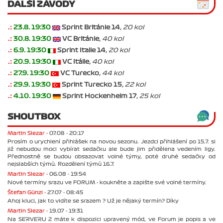
DALŠÍ ZÁVODY
.:
23.8. 19:30
Sprint Británie 14
, 20 kol
.:
30.8. 19:30
VC Británie
, 40 kol
.:
6.9. 19:30
Sprint Italie 14
, 20 kol
.:
20.9. 19:30
VC Itálie
, 40 kol
.:
27.9. 19:30
VC Turecko
, 44 kol
.:
29.9. 19:30
Sprint Turecko 15
, 22 kol
.:
4.10. 19:30
Sprint Hockenheim 17
, 25 kol
SHOUTBOX
Martin Slezar -
07.08 - 20:17
Prosím o urychlení přihlášek na novou sezonu. Jezdci přihlášení po 15.7. si
již nebudou moci vybírat sedačku ale bude jim přidělena vedením ligy.
Přednostně se budou obsazovat volné týmy, poté druhé sedačky od
nejslabších týmů. Rozdělení týmů 16.7.
Martin Slezar -
06.08 - 19:54
Nové termíny srazu ve FORUM - koukněte a zapište své volné termíny.
Štefan Günzl -
27.07 - 08:45
Ahoj kluci, jak to vidíte se srazem ? Už je nějaký termín? Díky
Martin Slezar -
19.07 - 19:31
Na SERVERU 2 máte k dispozici upravený mód, ve Forum je popis a ve