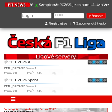
21.6.2026
Šampionát 2026/1 je za námi...1. Jan Veselý , 2
Registruj se
|
Zapomenuté heslo
CF1L 2026 A
CF1L_BRITANIE
Server 1
trénink 2:00
Hráčů: 0 / 45
CF1L 2026 Sprint
CF1L_BRITANIE
Server 2
trénink 2:00
Hráčů: 0 / 45
Fórum zpráv
>>
Archiv
>>
Sezona 2016/2