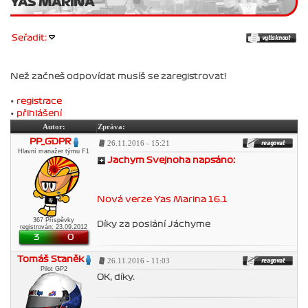
YAS MARINA
Seřadit:
Než začneš odpovídat musíš se zaregistrovat!
•
registrace
•
přihlášení
Autor:
Zpráva:
PP_GDPR
26.11.2016 - 15:21
Hlavní manažer týmu F1
Jachym Svejnoha napsáno:
Nová verze Yas Marina 16.1
367 Příspěvky
Díky za poslání Jáchyme
registrován: 23.09.2012
3
0
Tomáš Staněk
26.11.2016 - 11:03
Pilot GP2
OK, díky.