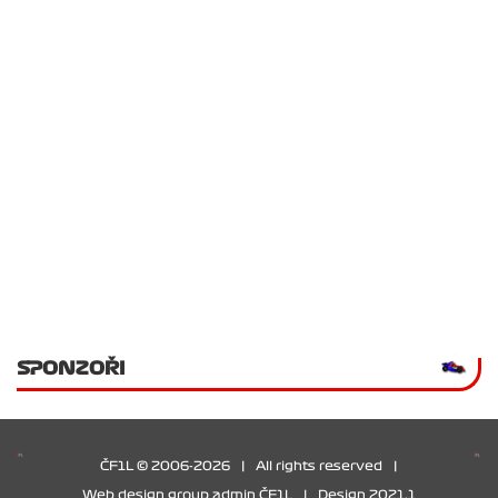
SPONZOŘI
ČF1L © 2006-2026
|
All rights reserved
|
Web design group admin ČF1L
|
Design 2021.1