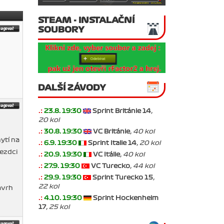
STEAM - INSTALAČNÍ
SOUBORY
DALŠÍ ZÁVODY
.:
23.8. 19:30
Sprint Británie 14
,
20 kol
.:
30.8. 19:30
VC Británie
, 40 kol
ytí na
.:
6.9. 19:30
Sprint Italie 14
, 20 kol
jezdci
.:
20.9. 19:30
VC Itálie
, 40 kol
.:
27.9. 19:30
VC Turecko
, 44 kol
.:
29.9. 19:30
Sprint Turecko 15
,
22 kol
ávrh
.:
4.10. 19:30
Sprint Hockenheim
17
, 25 kol