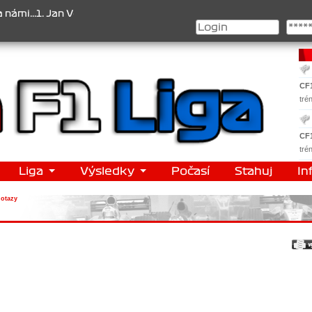
.1. Jan Veselý , 2. Jan Nováček , 3. Jakub Chmelík , Pohár konstruk
CF
tré
CF
tré
Liga
Výsledky
Počasí
Stahuj
In
dotazy