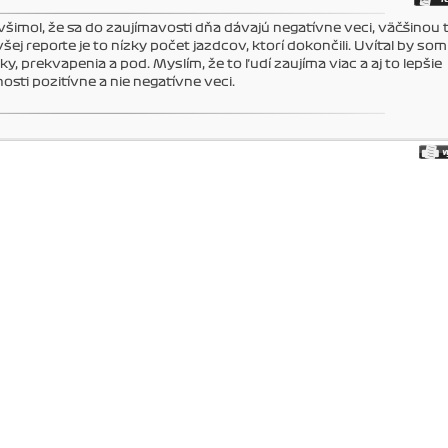
všimol, že sa do zaujímavosti dňa dávajú negatívne veci, väčšinou 
ovšej reporte je to nízky počet jazdcov, ktorí dokončili. Uvítal by so
ky, prekvapenia a pod. Myslím, že to ľudí zaujíma viac a aj to lepšie
sti pozitívne a nie negatívne veci.