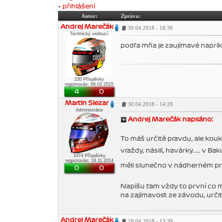
•
přihlášení
Autor:
Zpráva:
Andrej Marečák
30.04.2018 - 18:36
Technický vedoucí
podľa mňa je zaujímavé napríkl
230 Příspěvky
registrován: 06.02.2015
4
0
Martin Slezar
30.04.2018 - 14:28
Administrátor
Andrej Marečák napsáno:
To máš určitě pravdu, ale koukn
vraždy, násilí, havárky..... v 
1074 Příspěvky
registrován: 24.11.2014
měli slunečno v nádherném p
0
0
Napíšu tam vždy to první co m
na zajímavost ze závodu, určit
Andrej Marečák
28.04.2018 - 13:39