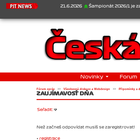
21.6.2026
Šampionát 2026/1 je za námi..
Novinky
Forum
Fórum zpráv
>>
Všeobecná diskuze a Webdesign
>>
Připomínky a 
ZAUJÍMAVOSŤ DŇA
Seřadit:
Než začneš odpovídat musíš se zaregistrovat!
•
registrace