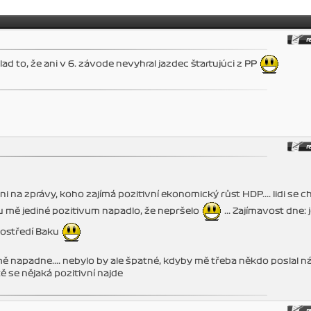
ad to, že ani v 6. závode nevyhral jazdec štartujúci z PP
i na zprávy, koho zajímá pozitivní ekonomický růst HDP.... lidi se ch
Baku mě jediné pozitivum napadlo, že nepršelo
... Zajímavost dne: 
rostředí Baku
ě napadne.... nebylo by ale špatné, kdyby mě třeba někdo poslal n
ě se nějaká pozitivní najde