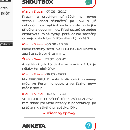
SHOUTBOX
teda
Martin Slezar -
07.08 - 20:17
m skôr
Prosím o urychlení přihlášek na novou
sezonu. Jezdci přihlášení po 15.7. si již
nebudou moci vybírat sedačku ale bude jim
přidělena vedením ligy. Přednostně se budou
obsazovat volné týmy, poté druhé sedačky
od nejslabších týmů. Rozdělení týmů 16.7.
Martin Slezar -
06.08 - 19:54
Nové termíny srazu ve FORUM - koukněte a
zapište své volné termíny.
Štefan Günzl -
27.07 - 08:45
Ahoj kluci, jak to vidíte se srazem ? Už je
nějaký termín? Díky
Martin Slezar -
19.07 - 19:31
Na SERVERU 2 máte k dispozici upravený
mód, ve Forum je popis a ve Stahuj nový
mód a setup.
Martin Slezar -
14.07 - 17:41
Ve forum je otevřené téma Módu 2026/2 -
tam směřujte vaše názory a připomínky, po
přečtení krátkého příspěvku. Díky
Všechny zprávy
ANKETA