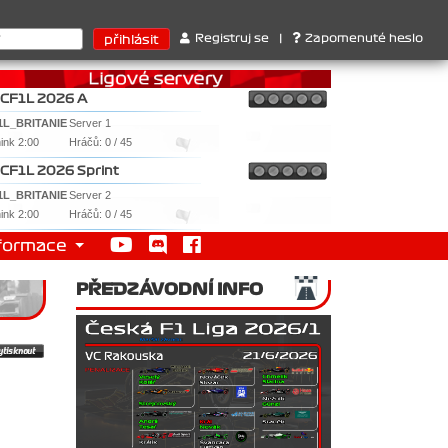
térů : 1. Ferrari . 2. Williams , 3. RedBull ..... SprintCup - 1. 
Registruj se
|
Zapomenuté heslo
CF1L 2026 A
1L_BRITANIE
Server 1
nink 2:00
Hráčů: 0 / 45
CF1L 2026 Sprint
1L_BRITANIE
Server 2
nink 2:00
Hráčů: 0 / 45
formace
PŘEDZÁVODNÍ INFO