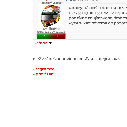
Technický vedoucí
Ahojky, už dlhšiu dobu som si 
tresty, DQ, limity, teraz v najn
pozitívne zaujímavosti, štatisti
vyzerá, keď dávame do pozorno
230 Příspěvky
registrován: 06.02.2015
7
0
Seřadit:
Než začneš odpovídat musíš se zaregistrovat!
•
registrace
•
přihlášení