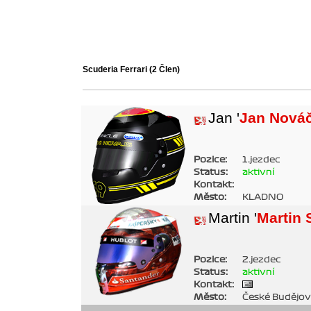
Scuderia Ferrari
(2 Člen)
Jan '
Jan Nová
Pozice:
1.jezdec
Status:
aktivní
Kontakt:
Město:
KLADNO
Martin '
Martin 
Pozice:
2.jezdec
Status:
aktivní
Kontakt:
Město:
České Budějov