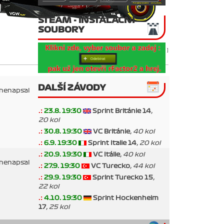
STEAM - INSTALAČNÍ
SOUBORY
[
Výsledky
|
Ocenění
|
Zápasy
]
DALŠÍ ZÁVODY
 nenapsal
.:
23.8. 19:30
Sprint Británie 14
,
20 kol
.:
30.8. 19:30
VC Británie
, 40 kol
.:
6.9. 19:30
Sprint Italie 14
, 20 kol
.:
20.9. 19:30
VC Itálie
, 40 kol
 nenapsal
.:
27.9. 19:30
VC Turecko
, 44 kol
.:
29.9. 19:30
Sprint Turecko 15
,
22 kol
.:
4.10. 19:30
Sprint Hockenheim
17
, 25 kol