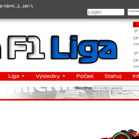
..1. Jan Veselý , 2. Jan Nováček , 3. Jakub Chmelík , Pohár konstru
CF
tré
CF
tré
Liga
Výsledky
Počasí
Stahuj
In
Sezóna: