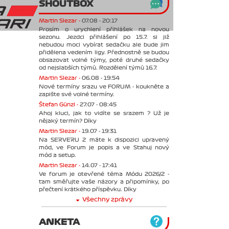
SHOUTBOX
Martin Slezar -
07.08 - 20:17
Prosím o urychlení přihlášek na novou
sezonu. Jezdci přihlášení po 15.7. si již
nebudou moci vybírat sedačku ale bude jim
přidělena vedením ligy. Přednostně se budou
obsazovat volné týmy, poté druhé sedačky
od nejslabších týmů. Rozdělení týmů 16.7.
Martin Slezar -
06.08 - 19:54
Nové termíny srazu ve FORUM - koukněte a
zapište své volné termíny.
Štefan Günzl -
27.07 - 08:45
Ahoj kluci, jak to vidíte se srazem ? Už je
nějaký termín? Díky
Martin Slezar -
19.07 - 19:31
Na SERVERU 2 máte k dispozici upravený
mód, ve Forum je popis a ve Stahuj nový
mód a setup.
Martin Slezar -
14.07 - 17:41
Ve forum je otevřené téma Módu 2026/2 -
tam směřujte vaše názory a připomínky, po
přečtení krátkého příspěvku. Díky
Všechny zprávy
ANKETA