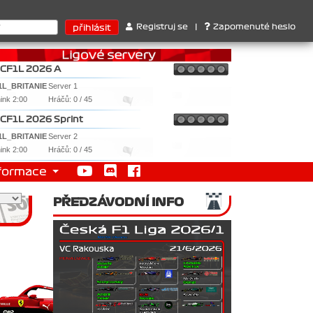
ktérů : 1. Ferrari . 2. Williams , 3. RedBull ..... SprintCup - 1. 
Registruj se
|
Zapomenuté heslo
CF1L 2026 A
1L_BRITANIE
Server 1
nink 2:00
Hráčů: 0 / 45
CF1L 2026 Sprint
1L_BRITANIE
Server 2
nink 2:00
Hráčů: 0 / 45
formace
PŘEDZÁVODNÍ INFO