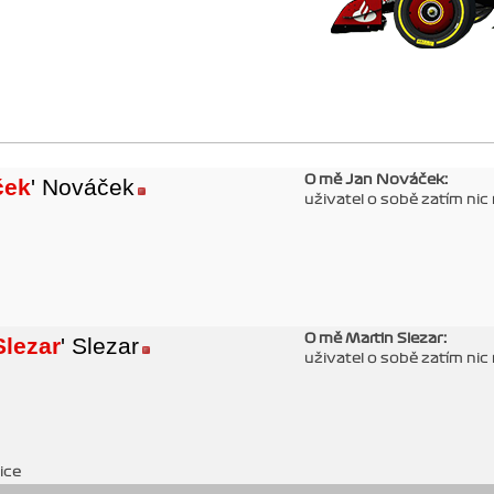
O mě Jan Nováček:
ček
' Nováček
uživatel o sobě zatím nic
O mě Martin Slezar:
Slezar
' Slezar
uživatel o sobě zatím nic
ice