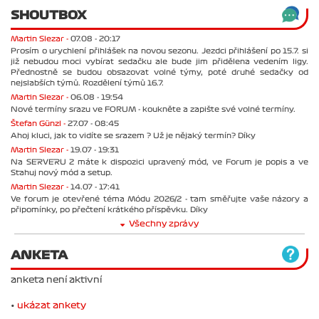
SHOUTBOX
Martin Slezar -
07.08 - 20:17
Prosím o urychlení přihlášek na novou sezonu. Jezdci přihlášení po 15.7. si
již nebudou moci vybírat sedačku ale bude jim přidělena vedením ligy.
Přednostně se budou obsazovat volné týmy, poté druhé sedačky od
nejslabších týmů. Rozdělení týmů 16.7.
Martin Slezar -
06.08 - 19:54
Nové termíny srazu ve FORUM - koukněte a zapište své volné termíny.
Štefan Günzl -
27.07 - 08:45
Ahoj kluci, jak to vidíte se srazem ? Už je nějaký termín? Díky
Martin Slezar -
19.07 - 19:31
Na SERVERU 2 máte k dispozici upravený mód, ve Forum je popis a ve
Stahuj nový mód a setup.
Martin Slezar -
14.07 - 17:41
Ve forum je otevřené téma Módu 2026/2 - tam směřujte vaše názory a
připomínky, po přečtení krátkého příspěvku. Díky
Všechny zprávy
ANKETA
anketa není aktivní
•
ukázat ankety