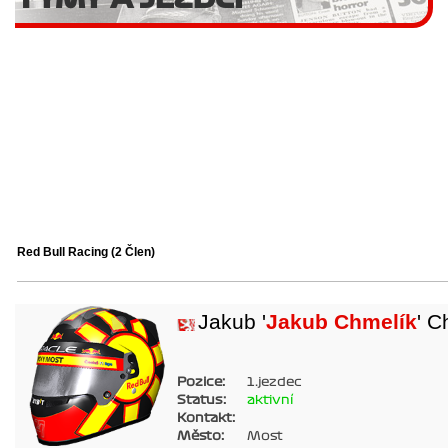
Red Bull Racing
(2 Člen)
Jakub '
Jakub Chmelík
' C
Pozice:
1.jezdec
Status:
aktivní
Kontakt:
Město:
Most