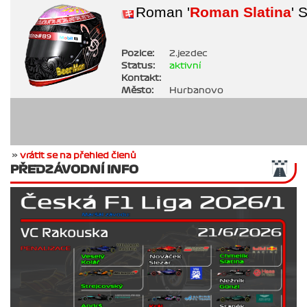
Roman '
Roman Slatina
' 
Pozice:
2.jezdec
Status:
aktivní
Kontakt:
Město:
Hurbanovo
»
vrátit se na přehled členů
PŘEDZÁVODNÍ INFO