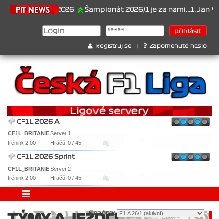
21.6.2026
Šampionát 2026/1 je za námi...1. Jan Veselý , 
Registruj se
|
Zapomenuté heslo
CF1L 2026 A
CF1L_BRITANIE
Server 1
trénink 2:00
Hráčů: 0 / 45
CF1L 2026 Sprint
CF1L_BRITANIE
Server 2
trénink 2:00
Hráčů: 0 / 45
Sezóna:
TÝMY A JEZDCI