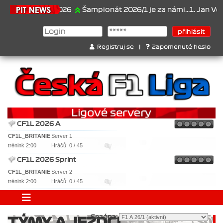
21.6.2026
Šampionát 2026/1 je za námi...1. Jan Veselý , 2
Registruj se
|
Zapomenuté heslo
CF1L 2026 A
CF1L_BRITANIE
Server 1
trénink 2:00
Hráčů: 0 / 45
CF1L 2026 Sprint
CF1L_BRITANIE
Server 2
trénink 2:00
Hráčů: 0 / 45
Sezóna:
TÝMY A JEZDCI