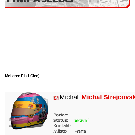
McLaren F1
(1 Člen)
Michal '
Michal Strejcovs
Pozice:
Status:
aktivní
Kontakt:
Město:
Praha