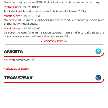
Nové termíny srazu ve FORUM - koukněte a zapište své volné termíny.
Štefan Günzl -
27.07 - 08:45
Ahoj kluci, jak to vidíte se srazem ? Už je nějaký termín? Díky
Martin Slezar -
19.07 - 19:31
Na SERVERU 2 máte k dispozici upravený mód, ve Forum je popis a ve
Stahuj nový mód a setup.
Martin Slezar -
14.07 - 17:41
Ve forum je otevřené téma Módu 2026/2 - tam směřujte vaše názory a
připomínky, po přečtení krátkého příspěvku. Díky
Všechny zprávy
ANKETA
anketa není aktivní
•
ukázat ankety
TEAMSPEAK