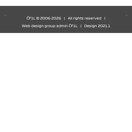
ČF1L © 2006-2026
|
All rights reserved
|
Web design group admin ČF1L
|
Design 2021.1