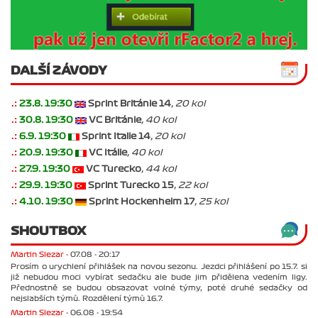
DALŠÍ ZÁVODY
.:
23.8. 19:30
Sprint Británie 14
, 20 kol
.:
30.8. 19:30
VC Británie
, 40 kol
.:
6.9. 19:30
Sprint Italie 14
, 20 kol
.:
20.9. 19:30
VC Itálie
, 40 kol
.:
27.9. 19:30
VC Turecko
, 44 kol
.:
29.9. 19:30
Sprint Turecko 15
, 22 kol
.:
4.10. 19:30
Sprint Hockenheim 17
, 25 kol
SHOUTBOX
Martin Slezar -
07.08 - 20:17
Prosím o urychlení přihlášek na novou sezonu. Jezdci přihlášení po 15.7. si
již nebudou moci vybírat sedačku ale bude jim přidělena vedením ligy.
Přednostně se budou obsazovat volné týmy, poté druhé sedačky od
nejslabších týmů. Rozdělení týmů 16.7.
Martin Slezar -
06.08 - 19:54