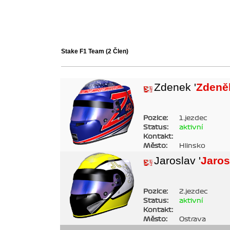
Stake F1 Team
(2 Člen)
Zdenek '
Zdeně
Pozice:
1.jezdec
Status:
aktivní
Kontakt:
Město:
Hlinsko
Jaroslav '
Jaros
Pozice:
2.jezdec
Status:
aktivní
Kontakt:
Město:
Ostrava