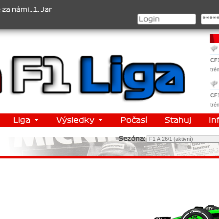
i...1. Jan Veselý , 2. Jan Nováček , 3. Jakub Chmelík , Pohár konst
CF
tré
CF
tré
Liga
Výsledky
Počasí
Stahuj
In
Sezóna: