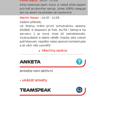
Pavel Hajný -
14.07 - 17:29
Ahoj testoval jsem mod. a velké překvapení
pro mě je otevřen serup.. jinak (DRS) reaguje
jen na zadní na předek se neotevírá.
Martin Slezar -
14.07 - 11:53
Vážení přátelé,
ve Stahuj máte první ochutnávku sezony
2026/2. K dispozici je Trať, AUTA i Setup a na
serveru 1 je nový mod již nainstalován.
Vyzkoušejte a dejte vědět. Kdyby jste cokoli
potřebovali, napište nebo jakkoli kontaktujte
a já vám vše vysvětlí
Všechny zprávy
ANKETA
anketa není aktivní
•
ukázat ankety
TEAMSPEAK