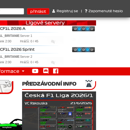
ruktérů : 1. Ferrari . 2. Williams , 3. RedBull ..... SprintCup - 
Registruj se
|
Zapomenuté heslo
CF1L 2026 A
1L_BRITANIE
Server 1
nink 2:00
Hráčů: 0 / 45
CF1L 2026 Sprint
1L_BRITANIE
Server 2
nink 2:00
Hráčů: 0 / 45
formace
PŘEDZÁVODNÍ INFO