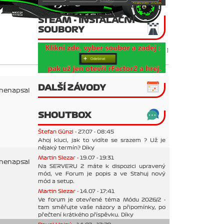
STEAM - INSTALAČNÍ
SOUBORY
[
Výsledky
|
Ocenění
|
Zápasy
]
DALŠÍ ZÁVODY
 nenapsal
SHOUTBOX
Štefan Günzl -
27.07 - 08:45
Ahoj kluci, jak to vidíte se srazem ? Už je
nějaký termín? Díky
Martin Slezar -
19.07 - 19:31
 nenapsal
Na SERVERU 2 máte k dispozici upravený
mód, ve Forum je popis a ve Stahuj nový
mód a setup.
Martin Slezar -
14.07 - 17:41
Ve forum je otevřené téma Módu 2026/2 -
tam směřujte vaše názory a připomínky, po
přečtení krátkého příspěvku. Díky