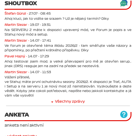
SHOUTBOX
Štefan Günzl -
27.07 - 08:45
Ahoj kluci, jak to vidíte se srazem ? Už je nějaký termín? Díky
Martin Slezar -
19.07 - 19:31
Na SERVERU 2 máte k dispozici upravený mód, ve Forum je popis a ve
Stahuj nový mód a setup.
Martin Slezar -
14.07 - 17:41
Ve forum je otevřené téma Módu 2026/2 - tam směřujte vaše názory a
připomínky, po přečtení krátkého příspěvku. Díky
Pavel Hajný -
14.07 - 17:29
Ahoj testoval jsem mod. a velké překvapení pro mě je otevřen serup..
jinak (DRS) reaguje jen na zadní na předek se neotevírá.
Martin Slezar -
14.07 - 11:53
Vážení přátelé,
ve Stahuj máte první ochutnávku sezony 2026/2. K dispozici je Trať, AUTA
i Setup a na serveru 1 je nový mod již nainstalován. Vyzkoušejte a dejte
vědět. Kdyby jste cokoli potřebovali, napište nebo jakkoli kontaktujte a já
vám vše vysvětlí
Všechny zprávy
ANKETA
anketa není aktivní