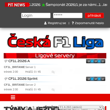
21.6.2026
Šampionát 2026/1 je za námi...1. Jan Veselý 
Registruj se
|
Zapomenuté heslo
CF1L 2026 A
CF1L_BRITANIE
Server 1
trénink 2:00
Hráčů: 0 / 45
CF1L 2026 Sprint
CF1L_BRITANIE
Server 2
trénink 2:00
Hráčů: 0 / 45
Sezóna:
TÝMY A JEZDCI