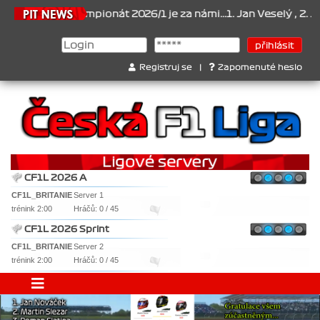
6.2026
Šampionát 2026/1 je za námi...1. Jan Veselý , 2. Jan Nová
Registruj se
|
Zapomenuté heslo
CF1L 2026 A
CF1L_BRITANIE
Server 1
trénink 2:00
Hráčů: 0 / 45
CF1L 2026 Sprint
CF1L_BRITANIE
Server 2
trénink 2:00
Hráčů: 0 / 45