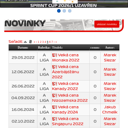
NOVINKY
Seřadit:
«
‹
1
2
3
4
5
6
7
›
»
Datum:
Rubrika:
Titulek:
comm:
Autor:
A
Velká cena
Marek
29.05.2022
0
LIGA
Monaka 2022
Slezar
Velká cena
A
Marek
12.06.2022
Ázerbájdžánu
0
LIGA
Slezar
2022
A
Velká cena
Marek
26.06.2022
0
LIGA
Kanady 2022
Slezar
A
Velká cena
Marek
04.09.2022
0
LIGA
Nizozemska 2022
Slezar
A
Velká cena
Jakub
16.06.2024
0
LIGA
Kanady 2024
Chmelík
A
Velká cena
Marek
02.10.2022
0
LIGA
Singapuru 2022
Slezar