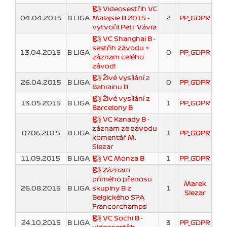
Videosestřih VC
04.04.2015
B LIGA
Malajsie B 2015 -
2
PP_GDPR
vytvořil Petr Vávra
VC Shanghai B -
sestřih závodu +
13.04.2015
B LIGA
0
PP_GDPR
záznam celého
závod!
Živé vysílání z
26.04.2015
B LIGA
0
PP_GDPR
Bahrainu B
Živé vysílání z
13.05.2015
B LIGA
1
PP_GDPR
Barcelony B
VC Kanady B -
záznam ze závodu
07.06.2015
B LIGA
1
PP_GDPR
komentář M.
Slezar
11.09.2015
B LIGA
VC Monza B
1
PP_GDPR
Záznam
přímého přenosu
Marek
26.08.2015
B LIGA
skupiny B z
1
Slezar
Belgického SPA
Francorchamps
VC Sochi B -
24.10.2015
B LIGA
3
PP_GDPR