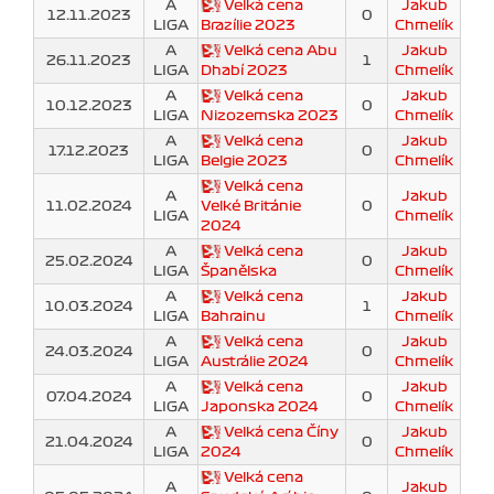
A
Velká cena
Jakub
12.11.2023
0
LIGA
Brazílie 2023
Chmelík
A
Velká cena Abu
Jakub
26.11.2023
1
LIGA
Dhabí 2023
Chmelík
A
Velká cena
Jakub
10.12.2023
0
LIGA
Nizozemska 2023
Chmelík
A
Velká cena
Jakub
17.12.2023
0
LIGA
Belgie 2023
Chmelík
Velká cena
A
Jakub
11.02.2024
Velké Británie
0
LIGA
Chmelík
2024
A
Velká cena
Jakub
25.02.2024
0
LIGA
Španělska
Chmelík
A
Velká cena
Jakub
10.03.2024
1
LIGA
Bahrainu
Chmelík
A
Velká cena
Jakub
24.03.2024
0
LIGA
Austrálie 2024
Chmelík
A
Velká cena
Jakub
07.04.2024
0
LIGA
Japonska 2024
Chmelík
A
Velká cena Číny
Jakub
21.04.2024
0
LIGA
2024
Chmelík
Velká cena
A
Jakub