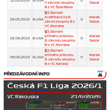
12.05.2019
B LIGA
0
7. závodu skupiny
Slezar
B z VC Španělska
Záznam
kvalifikace na 8.
Marek
26.05.2019
B LIGA
0
závod skupiny B z
Slezar
VC Monaka
Záznam
přímého přenosu
Marek
02.06.2019
B LIGA
0
8. závodu skupiny
Slezar
B z VC Monaka
Záznam
přímého přenosu
Marek
09.06.2019
B LIGA
0
9. závodu skupiny
Slezar
B z VC Kanady
PŘEDZÁVODNÍ INFO