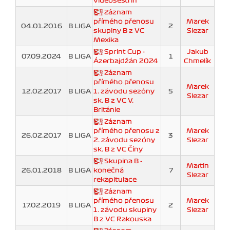
videosestřih
Záznam
přímého přenosu
Marek
04.01.2016
B LIGA
2
skupiny B z VC
Slezar
Mexika
Sprint Cup -
Jakub
07.09.2024
B LIGA
1
Ázerbajdžán 2024
Chmelík
Záznam
přímého přenosu
Marek
12.02.2017
B LIGA
1. závodu sezóny
5
Slezar
sk. B z VC V.
Británie
Záznam
přímého přenosu z
Marek
26.02.2017
B LIGA
3
2. závodu sezóny
Slezar
sk. B z VC Číny
Skupina B -
Martin
26.01.2018
B LIGA
konečná
7
Slezar
rekapitulace
Záznam
přímého přenosu
Marek
17.02.2019
B LIGA
2
1. závodu skupiny
Slezar
B z VC Rakouska