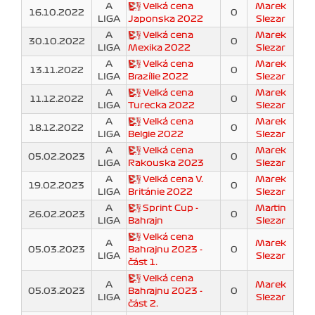
A
Velká cena
Marek
16.10.2022
0
LIGA
Japonska 2022
Slezar
A
Velká cena
Marek
30.10.2022
0
LIGA
Mexika 2022
Slezar
A
Velká cena
Marek
13.11.2022
0
LIGA
Brazílie 2022
Slezar
A
Velká cena
Marek
11.12.2022
0
LIGA
Turecka 2022
Slezar
A
Velká cena
Marek
18.12.2022
0
LIGA
Belgie 2022
Slezar
A
Velká cena
Marek
05.02.2023
0
LIGA
Rakouska 2023
Slezar
A
Velká cena V.
Marek
19.02.2023
0
LIGA
Británie 2022
Slezar
A
Sprint Cup -
Martin
26.02.2023
0
LIGA
Bahrajn
Slezar
Velká cena
A
Marek
05.03.2023
Bahrajnu 2023 -
0
LIGA
Slezar
část 1.
Velká cena
A
Marek
05.03.2023
Bahrajnu 2023 -
0
LIGA
Slezar
část 2.