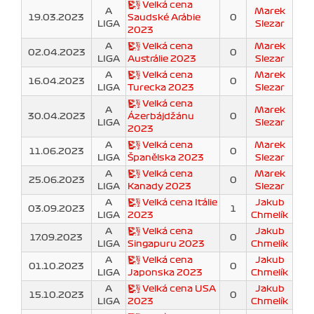
Velká cena
A
Marek
19.03.2023
Saudské Arábie
0
LIGA
Slezar
2023
A
Velká cena
Marek
02.04.2023
0
LIGA
Austrálie 2023
Slezar
A
Velká cena
Marek
16.04.2023
0
LIGA
Turecka 2023
Slezar
Velká cena
A
Marek
30.04.2023
Ázerbájdžánu
0
LIGA
Slezar
2023
A
Velká cena
Marek
11.06.2023
0
LIGA
Španělska 2023
Slezar
A
Velká cena
Marek
25.06.2023
0
LIGA
Kanady 2023
Slezar
A
Velká cena Itálie
Jakub
03.09.2023
1
LIGA
2023
Chmelík
A
Velká cena
Jakub
17.09.2023
0
LIGA
Singapuru 2023
Chmelík
A
Velká cena
Jakub
01.10.2023
0
LIGA
Japonska 2023
Chmelík
A
Velká cena USA
Jakub
15.10.2023
0
LIGA
2023
Chmelík