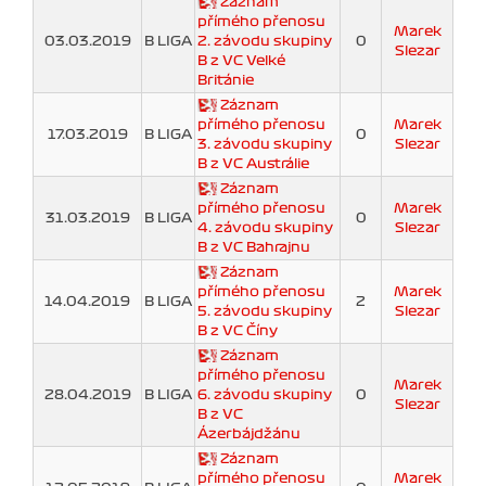
Záznam
přímého přenosu
Marek
03.03.2019
B LIGA
2. závodu skupiny
0
Slezar
B z VC Velké
Británie
Záznam
přímého přenosu
Marek
17.03.2019
B LIGA
0
3. závodu skupiny
Slezar
B z VC Austrálie
Záznam
přímého přenosu
Marek
31.03.2019
B LIGA
0
4. závodu skupiny
Slezar
B z VC Bahrajnu
Záznam
přímého přenosu
Marek
14.04.2019
B LIGA
2
5. závodu skupiny
Slezar
B z VC Číny
Záznam
přímého přenosu
Marek
28.04.2019
B LIGA
6. závodu skupiny
0
Slezar
B z VC
Ázerbájdžánu
Záznam
přímého přenosu
Marek