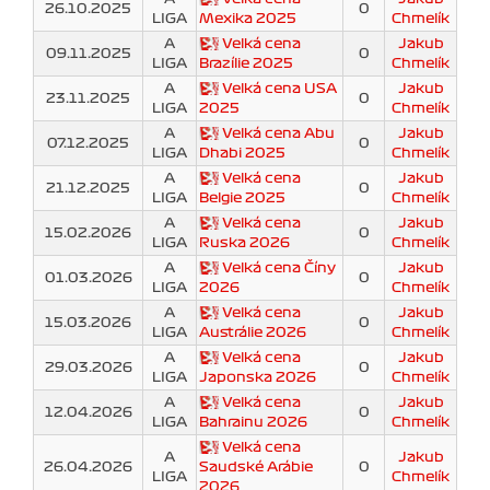
26.10.2025
0
LIGA
Mexika 2025
Chmelík
A
Velká cena
Jakub
09.11.2025
0
LIGA
Brazílie 2025
Chmelík
A
Velká cena USA
Jakub
23.11.2025
0
LIGA
2025
Chmelík
A
Velká cena Abu
Jakub
07.12.2025
0
LIGA
Dhabi 2025
Chmelík
A
Velká cena
Jakub
21.12.2025
0
LIGA
Belgie 2025
Chmelík
A
Velká cena
Jakub
15.02.2026
0
LIGA
Ruska 2026
Chmelík
A
Velká cena Číny
Jakub
01.03.2026
0
LIGA
2026
Chmelík
A
Velká cena
Jakub
15.03.2026
0
LIGA
Austrálie 2026
Chmelík
A
Velká cena
Jakub
29.03.2026
0
LIGA
Japonska 2026
Chmelík
A
Velká cena
Jakub
12.04.2026
0
LIGA
Bahrainu 2026
Chmelík
Velká cena
A
Jakub
26.04.2026
Saudské Arábie
0
LIGA
Chmelík
2026