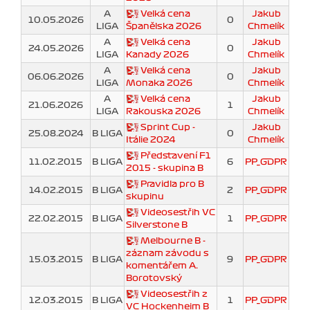
A
Velká cena
Jakub
10.05.2026
0
LIGA
Španělska 2026
Chmelík
A
Velká cena
Jakub
24.05.2026
0
LIGA
Kanady 2026
Chmelík
A
Velká cena
Jakub
06.06.2026
0
LIGA
Monaka 2026
Chmelík
A
Velká cena
Jakub
21.06.2026
1
LIGA
Rakouska 2026
Chmelík
Sprint Cup -
Jakub
25.08.2024
B LIGA
0
Itálie 2024
Chmelík
Představení F1
11.02.2015
B LIGA
6
PP_GDPR
2015 - skupina B
Pravidla pro B
14.02.2015
B LIGA
2
PP_GDPR
skupinu
Videosestřih VC
22.02.2015
B LIGA
1
PP_GDPR
Silverstone B
Melbourne B -
záznam závodu s
15.03.2015
B LIGA
9
PP_GDPR
komentářem A.
Borotovský
Videosestřih z
12.03.2015
B LIGA
1
PP_GDPR
VC Hockenheim B