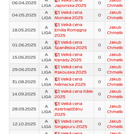
A
Velká cena
Jakub
06.04.2025
0
LIGA
Japonska 2025
Chmelík
A
Velká cena
Jakub
04.05.2025
0
LIGA
Monaka 2025
Chmelík
Velká cena
A
Jakub
18.05.2025
Emilia Romagna
0
LIGA
Chmelík
2025
A
Velká cena
Jakub
01.06.2025
0
LIGA
Španělska 2025
Chmelík
A
Velká cena
Jakub
15.06.2025
0
LIGA
Kanady 2025
Chmelík
A
Velká cena
Jakub
29.06.2025
0
LIGA
Rakouska 2025
Chmelík
A
Velká cena
Jakub
31.08.2025
0
LIGA
Německa 2025
Chmelík
A
Velká cena Itálie
Jakub
14.09.2025
0
LIGA
2025
Chmelík
Velká cena
A
Jakub
28.09.2025
Azerbajdžánu
0
LIGA
Chmelík
2025
A
Velká cena
Jakub
12.10.2025
0
LIGA
Singapuru 2025
Chmelík
A
Velká cena
Jakub