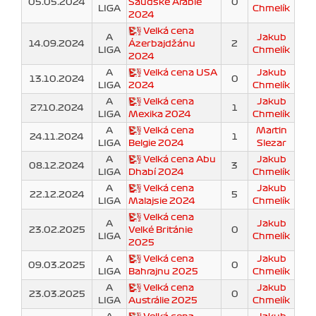
05.05.2024
Saudské Arábie
0
LIGA
Chmelík
2024
Velká cena
A
Jakub
14.09.2024
Ázerbajdžánu
2
LIGA
Chmelík
2024
A
Velká cena USA
Jakub
13.10.2024
0
LIGA
2024
Chmelík
A
Velká cena
Jakub
27.10.2024
1
LIGA
Mexika 2024
Chmelík
A
Velká cena
Martin
24.11.2024
1
LIGA
Belgie 2024
Slezar
A
Velká cena Abu
Jakub
08.12.2024
3
LIGA
Dhabí 2024
Chmelík
A
Velká cena
Jakub
22.12.2024
5
LIGA
Malajsie 2024
Chmelík
Velká cena
A
Jakub
23.02.2025
Velké Británie
0
LIGA
Chmelík
2025
A
Velká cena
Jakub
09.03.2025
0
LIGA
Bahrajnu 2025
Chmelík
A
Velká cena
Jakub
23.03.2025
0
LIGA
Austrálie 2025
Chmelík