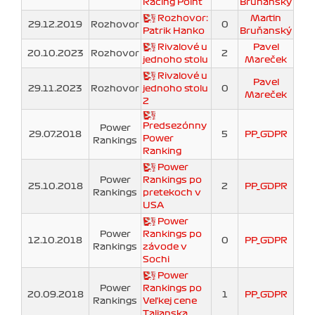
Racing Point
Bruňanský
Rozhovor:
Martin
29.12.2019
Rozhovor
0
Patrik Hanko
Bruňanský
Rivalové u
Pavel
20.10.2023
Rozhovor
2
jednoho stolu
Mareček
Rivalové u
Pavel
29.11.2023
Rozhovor
jednoho stolu
0
Mareček
2
Predsezónny
Power
29.07.2018
5
PP_GDPR
Power
Rankings
Ranking
Power
Power
Rankings po
25.10.2018
2
PP_GDPR
Rankings
pretekoch v
USA
Power
Power
Rankings po
12.10.2018
0
PP_GDPR
Rankings
závode v
Sochi
Power
Power
Rankings po
20.09.2018
1
PP_GDPR
Rankings
Veľkej cene
Talianska