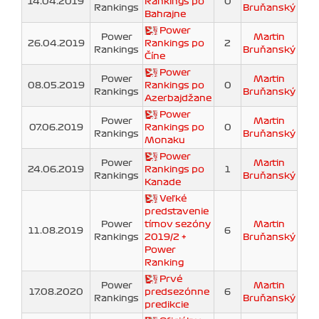
14.04.2019
Rankings po
0
Rankings
Bruňanský
Bahrajne
Power
Power
Martin
26.04.2019
Rankings po
2
Rankings
Bruňanský
Číne
Power
Power
Martin
08.05.2019
Rankings po
0
Rankings
Bruňanský
Azerbajdžane
Power
Power
Martin
07.06.2019
Rankings po
0
Rankings
Bruňanský
Monaku
Power
Power
Martin
24.06.2019
Rankings po
1
Rankings
Bruňanský
Kanade
Veľké
predstavenie
Power
tímov sezóny
Martin
11.08.2019
6
Rankings
2019/2 +
Bruňanský
Power
Ranking
Prvé
Power
Martin
17.08.2020
predsezónne
6
Rankings
Bruňanský
predikcie