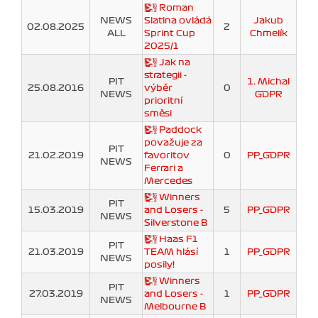
Roman
NEWS
Slatina ovládá
Jakub
02.08.2025
2
ALL
Sprint Cup
Chmelík
2025/1
Jak na
strategii -
PIT
1. Michal
25.08.2016
výběr
0
NEWS
GDPR
prioritní
směsi
Paddock
považuje za
PIT
21.02.2019
favoritov
0
PP_GDPR
NEWS
Ferrari a
Mercedes
Winners
PIT
15.03.2019
and Losers -
5
PP_GDPR
NEWS
Silverstone B
Haas F1
PIT
21.03.2019
TEAM hlásí
1
PP_GDPR
NEWS
posily!
Winners
PIT
27.03.2019
and Losers -
1
PP_GDPR
NEWS
Melbourne B