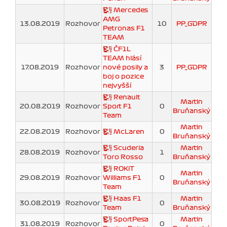
Mercedes
AMG
13.08.2019
Rozhovor
10
PP_GDPR
Petronas F1
TEAM
ČF1L
TEAM hlásí
17.08.2019
Rozhovor
nové posily a
3
PP_GDPR
boj o pozice
nejvyšší
Renault
Martin
20.08.2019
Rozhovor
Sport F1
0
Bruňanský
Team
Martin
22.08.2019
Rozhovor
McLaren
0
Bruňanský
Scuderia
Martin
28.08.2019
Rozhovor
1
Toro Rosso
Bruňanský
ROKiT
Martin
29.08.2019
Rozhovor
Williams F1
0
Bruňanský
Team
Haas F1
Martin
30.08.2019
Rozhovor
0
Team
Bruňanský
SportPesa
Martin
31.08.2019
Rozhovor
0