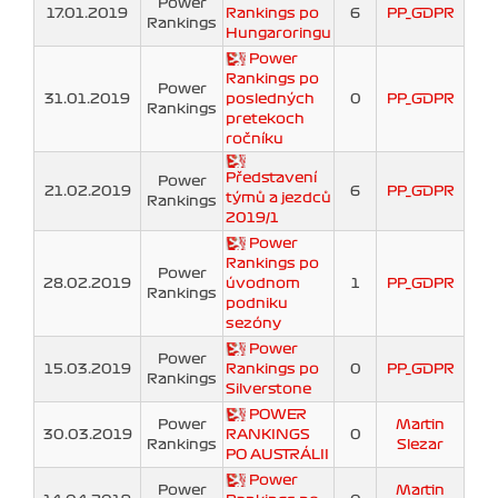
Power
17.01.2019
Rankings po
6
PP_GDPR
Rankings
Hungaroringu
Power
Rankings po
Power
31.01.2019
posledných
0
PP_GDPR
Rankings
pretekoch
ročníku
Představení
Power
21.02.2019
6
PP_GDPR
týmů a jezdců
Rankings
2019/1
Power
Rankings po
Power
28.02.2019
úvodnom
1
PP_GDPR
Rankings
podniku
sezóny
Power
Power
15.03.2019
Rankings po
0
PP_GDPR
Rankings
Silverstone
POWER
Power
Martin
30.03.2019
RANKINGS
0
Rankings
Slezar
PO AUSTRÁLII
Power
Power
Martin