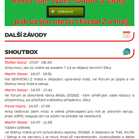
DALŠÍ ZÁVODY
SHOUTBOX
Štefan Günzl -
27.07 - 08:45
Ahoj kluci, jak to vidíte se srazem ? Už je nějaký termín? Díky
Martin Slezar -
19.07 - 19:31
Na SERVERU 2 máte k dispozici upravený mód, ve Forum je popis a ve
Stahuj nový mód a setup.
Martin Slezar -
14.07 - 17:41
Ve forum je otevřené téma Módu 2026/2 - tam směřujte vaše názory a
připomínky, po přečtení krátkého příspěvku. Díky
Pavel Hajný -
14.07 - 17:29
Ahoj testoval jsem mod. a velké překvapení pro mě je otevřen serup..
jinak (DRS) reaguje jen na zadní na předek se neotevírá.
Martin Slezar -
14.07 - 11:53
Vážení přátelé,
ve Stahuj máte první ochutnávku sezony 2026/2. K dispozici je Trať, AUTA
i Setup a na serveru 1 je nový mod již nainstalován. Vyzkoušejte a dejte