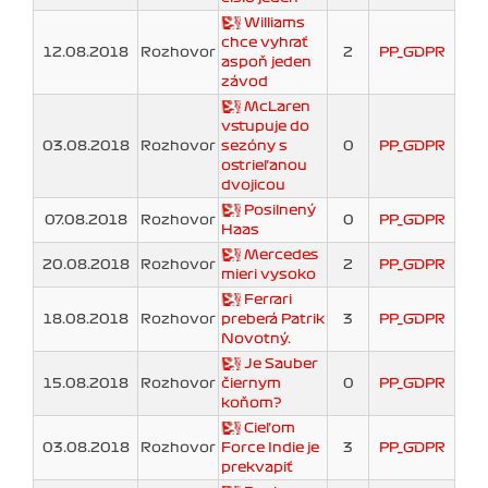
Williams
chce vyhrať
12.08.2018
Rozhovor
2
PP_GDPR
aspoň jeden
závod
McLaren
vstupuje do
03.08.2018
Rozhovor
sezóny s
0
PP_GDPR
ostrieľanou
dvojicou
Posilnený
07.08.2018
Rozhovor
0
PP_GDPR
Haas
Mercedes
20.08.2018
Rozhovor
2
PP_GDPR
mieri vysoko
Ferrari
18.08.2018
Rozhovor
preberá Patrik
3
PP_GDPR
Novotný.
Je Sauber
15.08.2018
Rozhovor
čiernym
0
PP_GDPR
koňom?
Cieľom
03.08.2018
Rozhovor
Force Indie je
3
PP_GDPR
prekvapiť