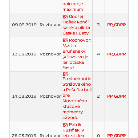
bolo moje
maximum
Ondřej
Hošek končí
09.03.2019
Rozhovor
3
PP_GDPR
kariéru pilota
České F1 ligy
Rozhovor:
Martin
Bruňanský:
13.03.2019
Rozhovor
4
PP_GDPR
„Víťazstvo je
len otázka
času“
Predbehnutie
Strišovského
a Pošefka boli
pre
14.03.2019
Rozhovor
2
PP_GDPR
Novotného
kľúčové
momenty
závodu
Patrik
Rusiňák: V
28.03.2019
Rozhovor
lete si idem
0
PP_GDPR