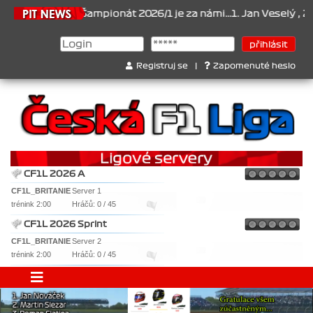
.6.2026
Šampionát 2026/1 je za námi...1. Jan Veselý , 2. Jan Nov
Registruj se
|
Zapomenuté heslo
CF1L 2026 A
CF1L_BRITANIE
Server 1
trénink 2:00
Hráčů: 0 / 45
CF1L 2026 Sprint
CF1L_BRITANIE
Server 2
trénink 2:00
Hráčů: 0 / 45