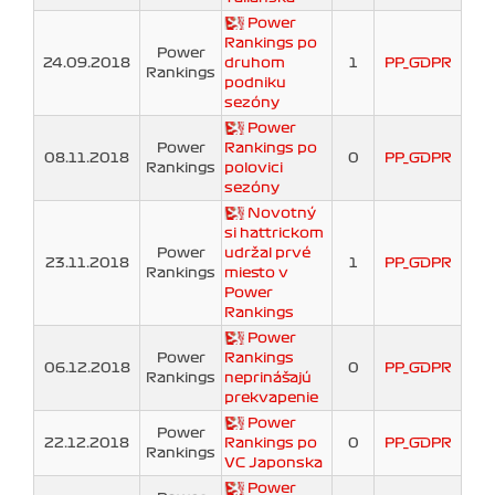
Power
Rankings po
Power
24.09.2018
druhom
1
PP_GDPR
Rankings
podniku
sezóny
Power
Power
Rankings po
08.11.2018
0
PP_GDPR
Rankings
polovici
sezóny
Novotný
si hattrickom
Power
udržal prvé
23.11.2018
1
PP_GDPR
Rankings
miesto v
Power
Rankings
Power
Power
Rankings
06.12.2018
0
PP_GDPR
Rankings
neprinášajú
prekvapenie
Power
Power
22.12.2018
Rankings po
0
PP_GDPR
Rankings
VC Japonska
Power