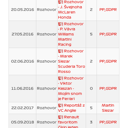
Rozhovor
- J. Švejnoha
20.05.2016
Rozhovor
2
PP_GDPR
McLaren
Honda
Rozhovor
- P. Vávra
27.05.2016
Rozhovor
Williams
5
PP_GDPR
Martini
Racing
Rozhovor
- Marek
02.06.2016
Rozhovor
Slezar
2
PP_GDPR
Scuderia Toro
Rosso
Rozhovor
- Viktor
11.06.2016
Rozhovor
Keszan -
0
PP_GDPR
Mojím snom
je Ferrari
Reportáž z
Martin
22.02.2017
Rozhovor
5
VC Anglie
Slezar
Renault
05.09.2018
Rozhovor
favoritom
3
PP_GDPR
číslo jeden