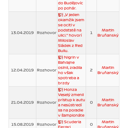
do Budějovíc
po pohár.
‚‚V jeden
okamžik jsem
se ocitl v
podstatě na
Martin
13.04.2019
Rozhovor
1
ulici.‘‘ hovorí
Bruňanský
Miloslav
Sládek z Red
Bullu.
Nigrin v
Bahrajne
oslnil, zradila
Martin
12.04.2019
Rozhovor
2
ho však
Bruňanský
spotreba a
brzdy
Honza
Veselý zmenil
prístup k autu
Martin
21.04.2019
Rozhovor
0
a nesústredí
Bruňanský
sa na poradie
v šampionáte
Scuderia
Martin
15.08.2019
Rozhovor
0
Ferrari
Bruňanský