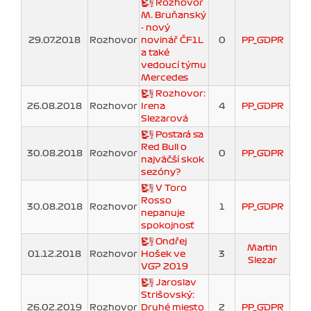
Rozhovor
M. Bruňanský
- nový
29.07.2018
Rozhovor
novinář ČF1L
0
PP_GDPR
a také
vedoucí týmu
Mercedes
Rozhovor:
26.08.2018
Rozhovor
Irena
4
PP_GDPR
Slezarová
Postará sa
Red Bull o
30.08.2018
Rozhovor
0
PP_GDPR
najväčší skok
sezóny?
V Toro
Rosso
30.08.2018
Rozhovor
1
PP_GDPR
nepanuje
spokojnosť
Ondřej
Martin
01.12.2018
Rozhovor
Hošek ve
3
Slezar
VGP 2019
Jaroslav
Strišovský:
26.02.2019
Rozhovor
Druhé miesto
2
PP_GDPR