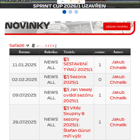
NOVINKY
Seřadit:
«
‹
...
3
4
5
6
7
Datum:
Rubrika:
Titulek:
comm:
Autor:
NEWS
Jakub
SESTAVENÍ
11.01.2025
1
ALL
Chmelík
TÝMŮ 2025/1
NEWS
Sezona
Jakub
02.02.2025
0
ALL
2025/1
Chmelík
Jan Veselý
NEWS
Jakub
09.07.2025
ovládl sezónu
1
ALL
Chmelík
2025/1
Vítěz
Skupiny B
NEWS
sezony
Jakub
26.07.2025
1
ALL
2025/1:
Chmelík
Štefan Günzl
míří výš!