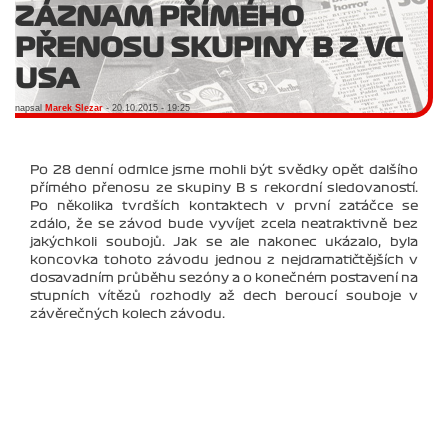
ZÁZNAM PŘÍMÉHO
PŘENOSU SKUPINY B Z VC
USA
napsal
Marek Slezar
- 20.10.2015 - 19:25
Po 28 denní odmlce jsme mohli být svědky opět dalšího
přímého přenosu ze skupiny B s rekordní sledovaností.
Po několika tvrdších kontaktech v první zatáčce se
zdálo, že se závod bude vyvíjet zcela neatraktivně bez
jakýchkoli soubojů. Jak se ale nakonec ukázalo, byla
koncovka tohoto závodu jednou z nejdramatičtějších v
dosavadním průběhu sezóny a o konečném postavení na
stupních vítězů rozhodly až dech beroucí souboje v
závěrečných kolech závodu.