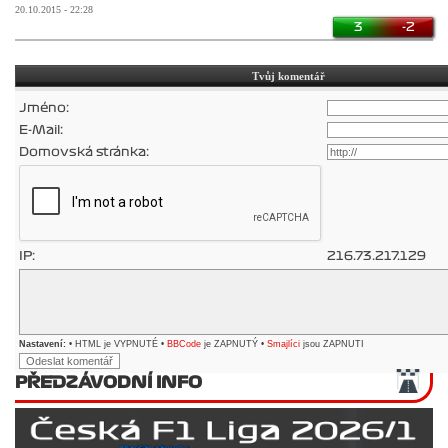
20.10.2015 - 22:28
3
-2
Tvůj komentář
Jméno:
E-Mail:
Domovská stránka:
IP:
216.73.217.129
Nastavení:
• HTML je VYPNUTÉ •
BBCode
je ZAPNUTÝ •
Smajlíci
jsou ZAPNUTI
PŘEDZÁVODNÍ INFO