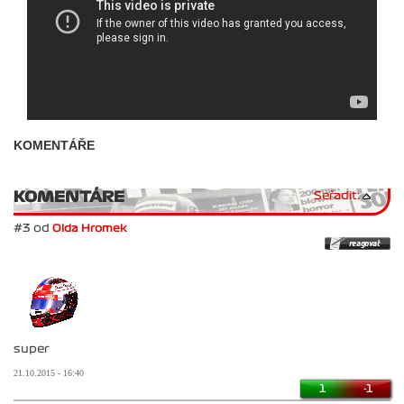
KOMENTÁŘE
KOMENTÁRE
Seřadit:
#3 od
Olda Hromek
super
21.10.2015 - 16:40
1
-1