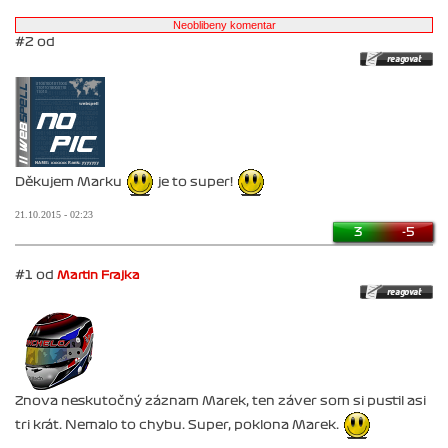
#2 od
Děkujem Marku
je to super!
21.10.2015 - 02:23
3
-5
#1 od
Martin Frajka
Znova neskutočný záznam Marek, ten záver som si pustil asi
tri krát. Nemalo to chybu. Super, poklona Marek.