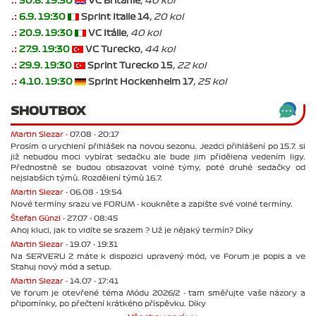
.:
30.8. 19:30
VC Británie
, 40 kol
.:
6.9. 19:30
Sprint Italie 14
, 20 kol
.:
20.9. 19:30
VC Itálie
, 40 kol
.:
27.9. 19:30
VC Turecko
, 44 kol
.:
29.9. 19:30
Sprint Turecko 15
, 22 kol
.:
4.10. 19:30
Sprint Hockenheim 17
, 25 kol
SHOUTBOX
Martin Slezar -
07.08 - 20:17
Prosím o urychlení přihlášek na novou sezonu. Jezdci přihlášení po 15.7. si
již nebudou moci vybírat sedačku ale bude jim přidělena vedením ligy.
Přednostně se budou obsazovat volné týmy, poté druhé sedačky od
nejslabších týmů. Rozdělení týmů 16.7.
Martin Slezar -
06.08 - 19:54
Nové termíny srazu ve FORUM - koukněte a zapište své volné termíny.
Štefan Günzl -
27.07 - 08:45
Ahoj kluci, jak to vidíte se srazem ? Už je nějaký termín? Díky
Martin Slezar -
19.07 - 19:31
Na SERVERU 2 máte k dispozici upravený mód, ve Forum je popis a ve
Stahuj nový mód a setup.
Martin Slezar -
14.07 - 17:41
Ve forum je otevřené téma Módu 2026/2 - tam směřujte vaše názory a
připomínky, po přečtení krátkého příspěvku. Díky