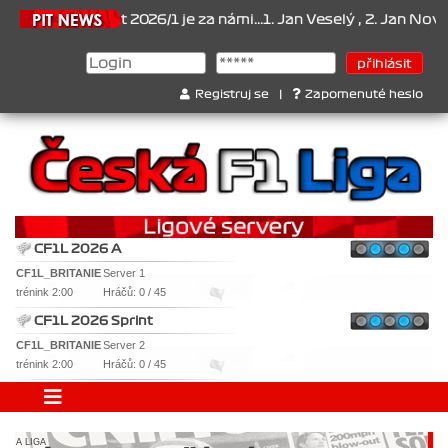
Šampionát 2026/1 je za námi...1. Jan Veselý , 2. Jan Nováček , 3. 
Registruj se
|
Zapomenuté heslo
CF1L 2026 A
CF1L_BRITANIE
Server 1
trénink 2:00
Hráčů: 0 / 45
CF1L 2026 Sprint
CF1L_BRITANIE
Server 2
trénink 2:00
Hráčů: 0 / 45
A LIGA