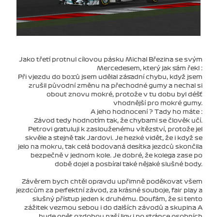
Jako třetí protnul cílovou pásku Michal Březina se svým
Mercedesem, který jak sám řekl :
Při vjezdu do boxů jsem udělal zásadní chybu, když jsem
zrušil původní změnu na přechodné gumy a nechal si
obout znovu mokré, protože v tu dobu byl déšť
vhodnější pro mokré gumy.
A jeho hodnocení ? Tady ho máte :
Závod tedy hodnotím tak, že chybami se člověk učí.
Petrovi gratuluji k zaslouženému vítězství, protože jel
skvěle a stejně tak Jardovi. Je hezké vidět, že i když se
jelo na mokru, tak celá bodovaná desítka jezdců skončila
bezpečně v jednom kole. Je dobré, že kolega zase po
době dojel a posbíral také nějaké slušné body.
Závěrem bych chtěl opravdu upřimně poděkovat všem
jezdcům za perfektní závod, za krásné souboje, fair play a
slušný přístup jeden k druhému. Doufám, že si tento
zážitek vezmou sebou i do dalších závodů a skupina A
bude opět ozdobou naší ligy i po stránce osobních