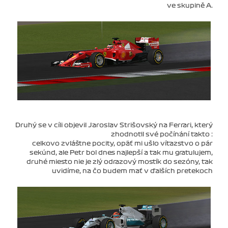
ve skupině A.
Druhý se v cíli objevil Jaroslav Strišovský na Ferrari, který
zhodnotil své počínání takto :
celkovo zvláštne pocity, opäť mi ušlo víťazstvo o pár
sekúnd, ale Petr bol dnes najlepší a tak mu gratulujem,
druhé miesto nie je zlý odrazový mostík do sezóny, tak
uvidíme, na čo budem mať v ďalších pretekoch