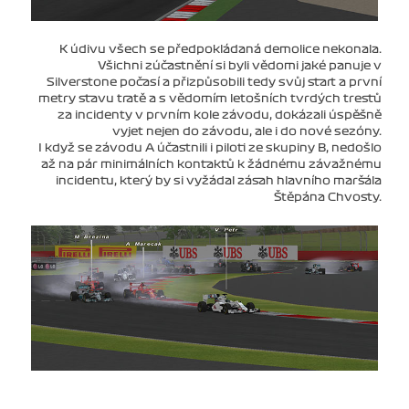
K údivu všech se předpokládaná demolice nekonala.
Všichni zúčastnění si byli vědomi jaké panuje v
Silverstone počasí a přizpůsobili tedy svůj start a první
metry stavu tratě a s vědomím letošních tvrdých trestů
za incidenty v prvním kole závodu, dokázali úspěšně
vyjet nejen do závodu, ale i do nové sezóny.
I když se závodu A účastnili i piloti ze skupiny B, nedošlo
až na pár minimálních kontaktů k žádnému závažnému
incidentu, který by si vyžádal zásah hlavního maršála
Štěpána Chvosty.