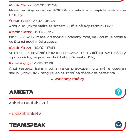
Martin Slezar -
06.08 - 19:54
Nové termíny srazu ve FORUM - koukněte a zapište své volné
termíny.
Štefan Günzl -
27.07 - 08:45
Ahoj kluci, jak to vidíte se srazem ? Už je nějaký termín? Díky
Martin Slezar -
19.07 - 19:31
Na SERVERU 2 máte k dispozici upravený mód, ve Forum je popis a
ve Stahuj nový mód a setup.
Martin Slezar -
14.07 - 17:41
Ve forum je otevřené téma Módu 2026/2 - tam směřujte vaše názory
a připomínky, po přečtení krátkého příspěvku. Díky
Pavel Hajný -
14.07 - 17:29
Ahoj testoval jsem mod. a velké překvapení pro mě je otevřen
serup.. jinak (DRS) reaguje jen na zadní na předek se neotevírá.
Všechny zprávy
ANKETA
anketa není aktivní
•
ukázat ankety
TEAMSPEAK