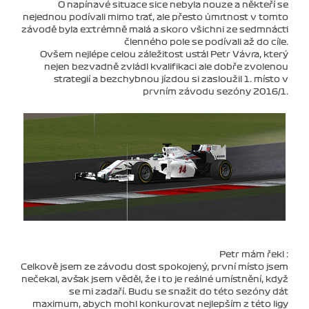
O napínavé situace sice nebyla nouze a někteří se
nejednou podívali mimo trať, ale přesto úmrtnost v tomto
závodě byla extrémně malá a skoro všichni ze sedmnácti
členného pole se podívali až do cíle.
Ovšem nejlépe celou záležitost ustál Petr Vávra, který
nejen bezvadně zvládl kvalifikaci ale dobře zvolenou
strategií a bezchybnou jízdou si zasloužil 1. místo v
prvním závodu sezóny 2016/1.
Petr mám řekl :
Celkově jsem ze závodu dost spokojený, první místo jsem
nečekal, avšak jsem věděl, že i to je reálné umístnění, když
se mi zadaří. Budu se snažit do této sezóny dát
maximum, abych mohl konkurovat nejlepším z této ligy