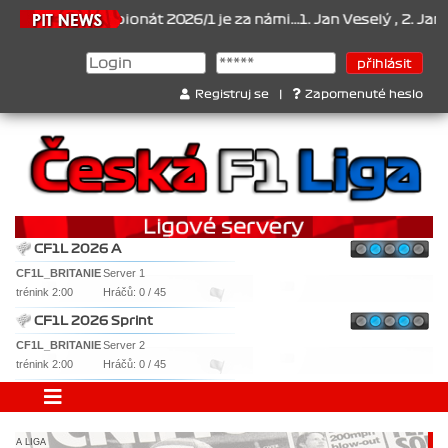
26
Šampionát 2026/1 je za námi...1. Jan Veselý , 2. Jan Nováček , 
Registruj se
|
Zapomenuté heslo
CF1L 2026 A
CF1L_BRITANIE
Server 1
trénink 2:00
Hráčů: 0 / 45
CF1L 2026 Sprint
CF1L_BRITANIE
Server 2
trénink 2:00
Hráčů: 0 / 45
A LIGA