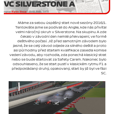
VC SILVERSTONE A
napsal
Martin Slezar
- 15.02.2016 - 13:55
Máme za sebou úspěšný start nové sezóny 2016/1.
Tentokráte jsme se podívali do Anglie, kde nás přivítal
velmi náročný okruh v Silverstone. Na skupinu A zde
čekalo v závodní den nemilé překvapení, ve formě
deštivého počasí. Již před samotným závodem bylo
jasné, že se celý závod odjede za silného deště a proto
asi půl hodiny před startem kvalifikace zasedla komise
vedení závodu, aby rozhodla, zda ponechá klasický strat
nebo se bude startovat za Safety Carem. Nakonec bylo
odsouhlaseno, že se start pustí v klasickém rytmu F1 a
předpokládaný druhý, opakovaný, start by již byl ve fázi
SC.