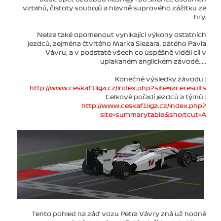
vztahů, čistoty soubojů a hlavně suprového zážitku ze
hry.
Nelze také opomenout vynikající výkony ostatních
jezdců, zejména čtvrtého Marka Slezara, pátého Pavla
Vávru, a v podstatě všech co úspěšně viděli cíl v
uplakaném anglickém závodě.....
Konečné výsledky závodu :
http://www.ceskaf1liga.cz/index.php?site=raceresults
Celkové pořadí jezdců a týmů :
http://www.ceskaf1liga.cz/index.php?
site=summarytable&shortcut=A
Tento pohled na záď vozu Petra Vávry zná už hodně