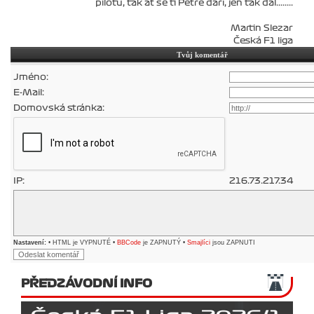
pilotů, tak ať se ti Petře daří, jen tak dál........
Martin Slezar
Česká F1 liga
Tvůj komentář
Jméno:
E-Mail:
Domovská stránka:
IP:
216.73.217.34
Nastavení:
• HTML je VYPNUTÉ •
BBCode
je ZAPNUTÝ •
Smajlíci
jsou ZAPNUTI
PŘEDZÁVODNÍ INFO