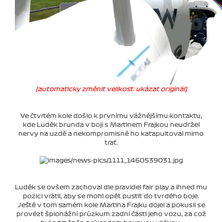
(automaticky změnit velikost: ukázat originál)
Ve čtvrtém kole došlo k prvnímu vážnějšímu kontaktu,
kde Luděk brunda v boji s Martinem Frajkou neudržel
nervy na uzdě a nekompromisně ho katapultoval mimo
trať.
Luděk se ovšem zachoval dle pravidel fair play a ihned mu
pozici vrátil, aby se mohl opět pustit do tvrdého boje.
Ještě v tom samém kole Martina Frajku dojel a pokusil se
provézt špionážní průzkum zadní části jeho vozu, za což