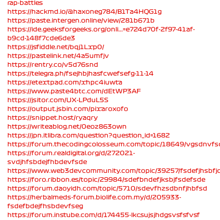
rap-battles
https://hackmd.io/@haxoneg784/B1Ta4HQG1g
https://paste.intergen.online/view/281b671b
https://ide.geeksforgeeks.org/onli...=e724d70f-2f97-41af-
b9cd-148f7cde6de3
https://jsfiddle.net/bqj1Lxp0/
https://pastelink.net/4a5umfjv
https://rentry.co/v5d76snd
https://telegra.ph/fsejhbjhasfcwefsefg-11-14
https://etextpad.com/xhpc4iuwta
https://www.paste4btc.com/dEtWP3AF
https://jsitor.com/UX-LPduL5S
https://output.jsbin.com/pixaroxofo
https://snippet.host/ryaqry
https://writeablog.net/0eoz863own
https://jpn.itlibra.com/question?question_id=1682
https://forum.thecodingcolosseum.com/topic/18649/vgsdnvf
https://forum.realdigital.org/d/272021-
svdjhfsbdejfhbdevfsde
https://www.web3devcommunity.com/topic/39257/fsdefjhsbfj
https://foro.ribbon.es/topic/29984/sdefbndefjksbjfsdefsde
https://forum.daoyidh.com/topic/5710/sdevfhzsdbnfjhbfsd
https://herbalmeds-forum.biolife.com.my/d/205933-
fsdefbdejfhsbdevfseg
https://forum.instube.com/d/174455-lkcsujsjhdgsvsfsfvsf