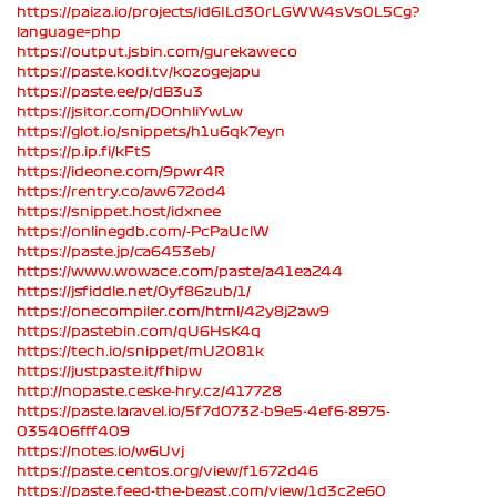
https://paiza.io/projects/id6ILd30rLGWW4sVs0L5Cg?
language=php
https://output.jsbin.com/gurekaweco
https://paste.kodi.tv/kozogejapu
https://paste.ee/p/dB3u3
https://jsitor.com/DOnhliYwLw
https://glot.io/snippets/h1u6qk7eyn
https://p.ip.fi/kFtS
https://ideone.com/9pwr4R
https://rentry.co/aw672od4
https://snippet.host/idxnee
https://onlinegdb.com/-PcPaUclW
https://paste.jp/ca6453eb/
https://www.wowace.com/paste/a41ea244
https://jsfiddle.net/0yf86zub/1/
https://onecompiler.com/html/42y8j2aw9
https://pastebin.com/qU6HsK4q
https://tech.io/snippet/mU2081k
https://justpaste.it/fhipw
http://nopaste.ceske-hry.cz/417728
https://paste.laravel.io/5f7d0732-b9e5-4ef6-8975-
035406fff409
https://notes.io/w6Uvj
https://paste.centos.org/view/f1672d46
https://paste.feed-the-beast.com/view/1d3c2e60