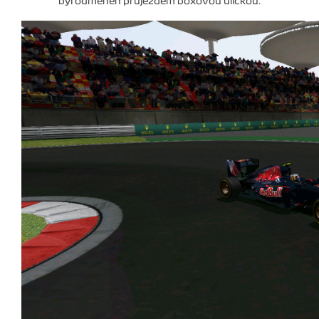
byl odměněn průjezdem boxovou uličkou.