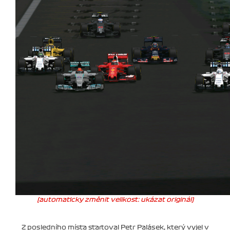
(automaticky změnit velikost: ukázat originál)
Z posledního místa startoval Petr Palásek, který vyjel v