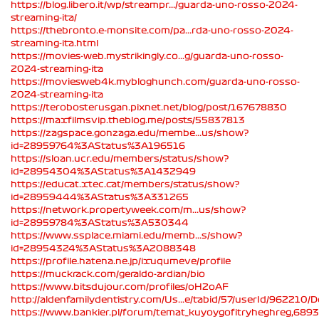
https://blog.libero.it/wp/streampr.../guarda-uno-rosso-2024-
streaming-ita/
https://thebronto.e-monsite.com/pa...rda-uno-rosso-2024-
streaming-ita.html
https://movies-web.mystrikingly.co...g/guarda-uno-rosso-
2024-streaming-ita
https://moviesweb4k.mybloghunch.com/guarda-uno-rosso-
2024-streaming-ita
https://terobosterusgan.pixnet.net/blog/post/167678830
https://maxfilmsvip.theblog.me/posts/55837813
https://zagspace.gonzaga.edu/membe...us/show?
id=28959764%3AStatus%3A196516
https://sloan.ucr.edu/members/status/show?
id=28954304%3AStatus%3A1432949
https://educat.xtec.cat/members/status/show?
id=28959444%3AStatus%3A331265
https://network.propertyweek.com/m...us/show?
id=28959784%3AStatus%3A530344
https://www.ssplace.miami.edu/memb...s/show?
id=28954324%3AStatus%3A2088348
https://profile.hatena.ne.jp/ixuqumeve/profile
https://muckrack.com/geraldo-ardian/bio
https://www.bitsdujour.com/profiles/oH2oAF
http://aldenfamilydentistry.com/Us...e/tabid/57/userId/962210/D
https://www.bankier.pl/forum/temat_kuyoygofitryheghreg,689