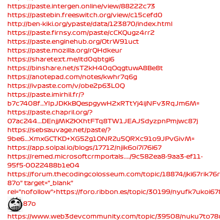
https://paste.intergen.online/view/88222c73
https://pastebin.freeswitch.org/view/c15cefd0
http://ben-kiki.org/ypaste/data/123870/index.html
https://paste.firnsy.com/paste/cCKQugz4rr2
https://paste.enginehub.org/OtrW91uct
https://paste.mozilla.org/rQHdkeur
https://sharetext.me/itd0qbtgi6
https://binshare.net/sT2kH40qOqgtuwA8Be8t
https://anotepad.com/notes/kwhr7q6g
https://ivpaste.com/v/obe2p63L0Q
https://paste.imirhil.fr/?
b7c7408f...YIpJDKkBQespgywH2xRTtYj4ijNFv3RqJm6M=
https://paste.chapril.org/?
07ac244...DEnjjMKZKXhtFTq8TW1JEAJSdyzpnPmjwc87j
https://sebsauvage.net/paste/?
9be6...XmxGCTKD+XG52g1ONRZu5QRXc91o9JPvGivM=
https://app.solpal.io/blogs/17712/njik6oi7i76i67
https://remed.microsoftcrmportals..../9c582ea8-9aa3-ef11-
95f5-0022488b1e04
https://forum.thecodingcolosseum.com/topic/18874/jki67rik76rii
87o" target="_blank"
rel="nofollow">https://foro.ribbon.es/topic/30199/nyufk7ukoi6
87o
https://www.web3devcommunity.com/topic/39508/nuku7to78