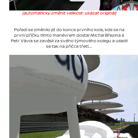
(automaticky změnit velikost: ukázat originál)
Pořadí se změnilo již do konce prvního kola, kde se na
první příčku tímto manévrem dostal Michal Březina a
Petr Vávra se zavěsil za svého týmového kolegu a usadil
se tak na příčce třetí....