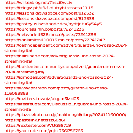
https://writeablog.net/7hsci0wciv
https://telegra.ph/ufkfkdutryhtrcascsa-11-15
https://lessons.drawspace.com/post/812532
https://lessons.drawspace.com/post/812533
https://gasteyus.hashnode.dev/nydtjdtu6y54y5
https://ourclass.mn.co/posts/72241235
https://network-4526.mn.co/posts/72241236
https://soniamittal110015.mn.co/posts/72241242
https://celtindependent.com/advert/guarda-uno-rosso-2024-
streaming-ita/
https://haitiliberte.com/advert/guarda-uno-rosso-2024-
streaming-ita/
https://bukhariancommunity.com/advert/guarda-uno-rosso-
2024-streaming-ita/
https://icimodels.com/advert/guarda-uno-rosso-2024-
streaming-ita/
https://www.patreon.com/posts/guarda-uno-rosso-
116083863
https://matters.town/a/uiqpm5iaxi03
https://lifeisfeudal.com/Discussio...n/guarda-uno-rosso-2024-
streaming-ita
https://plaza.rakuten.co.jp/makbongki/diary/202411160000/
https://pastelink.net/szz68d6l
https://rextester.com/VUG58719
https://yamcode.com/ynjrir756i756765