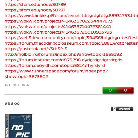
https://sfcm.edu/node/30789
https://sfcm.edu/node/30797
https://www.bankier.pl/forum/temat_tdrtgrdgtdtg,68931753.ht
https://wokwi.com/projects/414635702234447873
https://wokwi.com/projects/414635714472381441
https://wokwi.com/projects/414635726010913793
https://web3devcommunity.com/topic/39456/hdgdrgrdtesftest
https://forum.thecodingcolosseum.com/topic/18817/rdtdrestes
https://pastelink.net/s3th3fs3
http://molbiol.ru/forums/index.php?showtopic=1655192
https://forum.instube.com/d/175298-dydgrdgrdgtrdtgds
https://forum.daoyidh.com/topic/5814/fhyrdyrd
https://www.runnerspace.com/forum/index.php?
showtopic=3673602
15.11.2024 - 18:56
0
0
#83 od