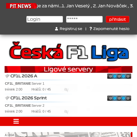
e za námi...1. Jan Veselý , 2. Jan Nováček , 3. Jakub Chmelík , Poh
Registruj se
|
Zapomenuté heslo
CF1L 2026 A
CF1L_BRITANIE
Server 1
trénink 2:00
Hráčů: 0 / 45
CF1L 2026 Sprint
CF1L_BRITANIE
Server 2
trénink 2:00
Hráčů: 0 / 45
A LIGA