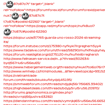
l7
87o87o7t" target="_blank"
rel="nofollow">https://forumforex.id/forum/forumforexid/perk
nuk7
l7
87o87o7t
t7o87t/#postid-62260" target="_blank"
rel="nofollow">https://zapp.red/myforum/topic/nufk8uol7
t7o87t/#postid-62260
https://dojour.us/e/37745-guarda-uno-rosso-2024-streaming-
ita/
https://forum.instube.com/d/175380-nyfkyki7irgregherh5yy4
https://www.tadalive.com/forum/thread/58290/mufklfkiujsyhey
https://forum.realdigital.org/d/275120-mufkufkki6rreghersh
http://www.fellnasen-service.de/in...p?thread/302634-
bydj567riu6rui56eu65/
https://www.hebergementweb.org/threads/nyhkukl7toi6oi76ri
http://www.wmhelp.cz/html/modules....&file=viewtopic&p=931
https://vietnamtrade-
forum.com/threads/bkukkufktydjdj.45195/
https://smmwebforum.com/threads/ndjyjikj56r7i56i65.39402/
https://highdesertdeals.com/threads/bdyjy5rui5ru56.20970/
http://forums.graphonomics.org/index.php?
threads/vrnjdj56jushre.63282/
https://diendannhansu.com/threads/vymnjkji65rui56eu56.665