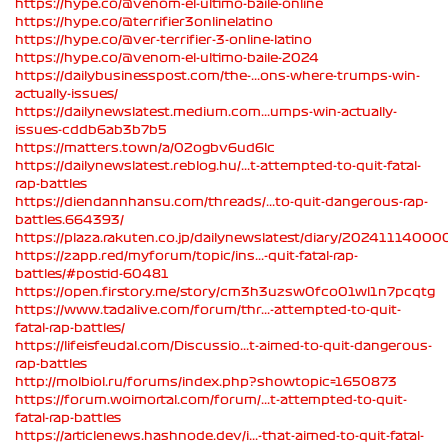
https://hype.co/@venom-el-ultimo-baile-online
https://hype.co/@terrifier3onlinelatino
https://hype.co/@ver-terrifier-3-online-latino
https://hype.co/@venom-el-ultimo-baile-2024
https://dailybusinesspost.com/the-...ons-where-trumps-win-
actually-issues/
https://dailynewslatest.medium.com...umps-win-actually-
issues-cddb6ab3b7b5
https://matters.town/a/02ogbv6ud6lc
https://dailynewslatest.reblog.hu/...t-attempted-to-quit-fatal-
rap-battles
https://diendannhansu.com/threads/...to-quit-dangerous-rap-
battles.664393/
https://plaza.rakuten.co.jp/dailynewslatest/diary/20241114000
https://zapp.red/myforum/topic/ins...-quit-fatal-rap-
battles/#postid-60481
https://open.firstory.me/story/cm3h3uzsw0fco01wl1n7pcqtg
https://www.tadalive.com/forum/thr...-attempted-to-quit-
fatal-rap-battles/
https://lifeisfeudal.com/Discussio...t-aimed-to-quit-dangerous-
rap-battles
http://molbiol.ru/forums/index.php?showtopic=1650873
https://forum.woimortal.com/forum/...t-attempted-to-quit-
fatal-rap-battles
https://articlenews.hashnode.dev/i...-that-aimed-to-quit-fatal-