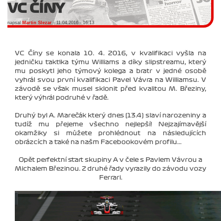
VC ČÍNY
napsal
Martin Slezar
- 11.04.2016 - 16:13
VC Číny se konala 10. 4. 2016, v kvalifikaci vyšla na
jedničku taktika týmu Williams a díky slipstreamu, který
mu poskytl jeho týmový kolega a bratr v jedné osobě
vyhrál svou první kvalifikaci Pavel Vávra na Williamsu. V
závodě se však musel sklonit před kvalitou M. Březiny,
který výhrál podruhé v řadě.
Druhý byl A. Marečák který dnes (13.4) slaví narozeniny a
tudíž mu přejeme všechno nejlepší! Nejzajímavější
okamžiky si můžete prohlédnout na následujících
obrázcích a také na našm Facebookovém profilu...
Opět perfektní start skupiny A v čele s Pavlem Vávrou a
Michalem Březinou. Z druhé řady vyrazily do závodu vozy
Ferrari.