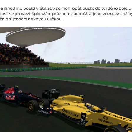
a ihned mu pozici vrátil, aby se mohl opět pustit do tvrdého boje. 
usil se provézt špionážní průzkum zadní části jeho vozu, za což b
n průjezdem boxovou uličkou.