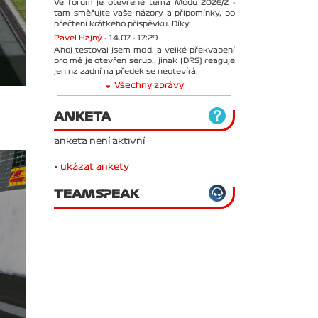
Ve forum je otevřené téma Módu 2026/2 -
tam směřujte vaše názory a připomínky, po
přečtení krátkého příspěvku. Díky
Pavel Hajný -
14.07 - 17:29
Ahoj testoval jsem mod. a velké překvapení
pro mě je otevřen serup.. jinak (DRS) reaguje
jen na zadní na předek se neotevírá.
Všechny zprávy
ANKETA
anketa není aktivní
•
ukázat ankety
TEAMSPEAK