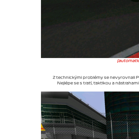
(automatic
Z technickými problémy se nevyrovnali Pet
Nejlépe se s tratí, taktikou a nástraham