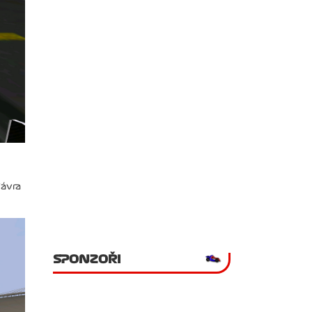
Vávra
SPONZOŘI