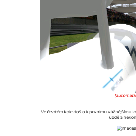
(automatic
Ve čtvrtém kole došlo k prvnímu vážnějšímu k
uzdě a nekom