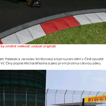
ky změnit velikost: ukázat originál)
r Palásek a Jaroslav Strišovský a byli nuceni dění v Číně opustit.
i VC Číny popral Michal Březina a jako první protnul cílovou páku.