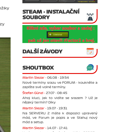
mžiky
STEAM - INSTALAČNÍ
SOUBORY
ozy
DALŠÍ ZÁVODY
SHOUTBOX
Martin Slezar -
06.08 - 19:54
Nové termíny srazu ve FORUM - koukněte a
zapište své volné termíny.
Štefan Günzl -
27.07 - 08:45
Ahoj kluci, jak to vidíte se srazem ? Už je
nějaký termín? Díky
Martin Slezar -
19.07 - 19:31
Na SERVERU 2 máte k dispozici upravený
mód, ve Forum je popis a ve Stahuj nový
mód a setup.
Martin Slezar -
14.07 - 17:41