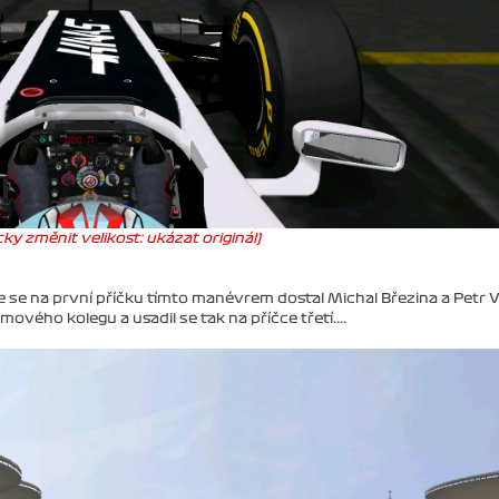
ky změnit velikost: ukázat originál)
de se na první příčku tímto manévrem dostal Michal Březina a Petr 
mového kolegu a usadil se tak na příčce třetí....