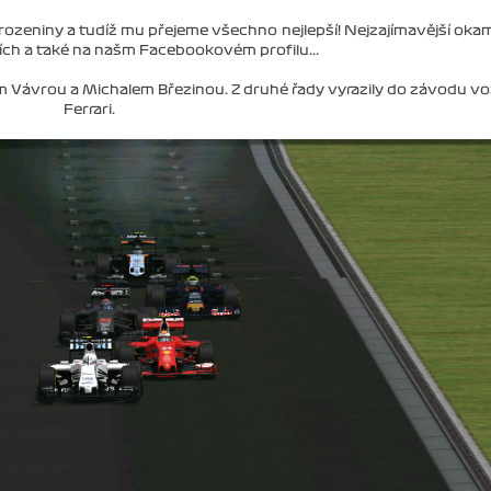
arozeniny a tudíž mu přejeme všechno nejlepší! Nejzajímavější oka
ích a také na našm Facebookovém profilu...
lem Vávrou a Michalem Březinou. Z druhé řady vyrazily do závodu v
Ferrari.