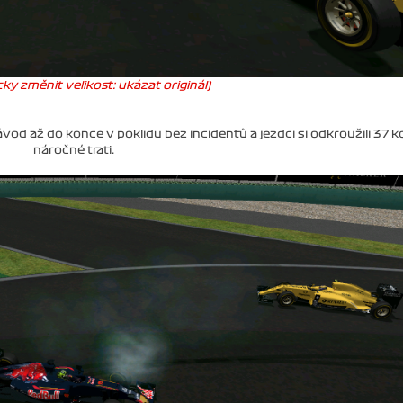
ky změnit velikost: ukázat originál)
vod až do konce v poklidu bez incidentů a jezdci si odkroužili 37 k
náročné trati.