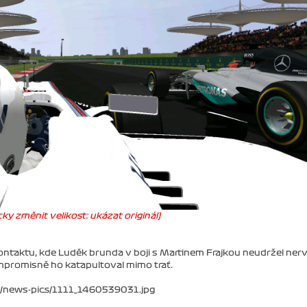
ky změnit velikost: ukázat originál)
ontaktu, kde Luděk brunda v boji s Martinem Frajkou neudržel ner
promisně ho katapultoval mimo trať.