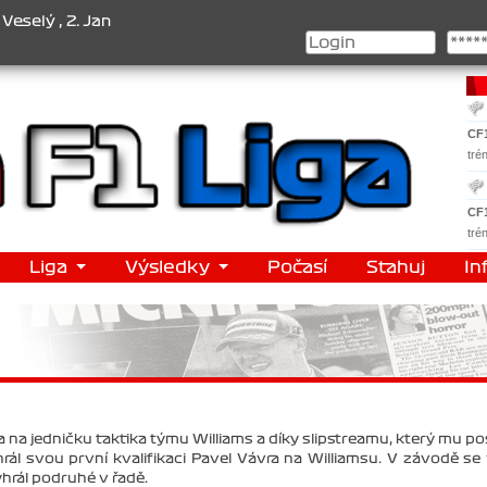
3. Jakub Chmelík , Pohár konstruktérů : 1. Ferrari . 2. Williams , 
CF
tré
CF
tré
Liga
Výsledky
Počasí
Stahuj
In
la na jedničku taktika týmu Williams a díky slipstreamu, který mu po
rál svou první kvalifikaci Pavel Vávra na Williamsu. V závodě se
ýhrál podruhé v řadě.