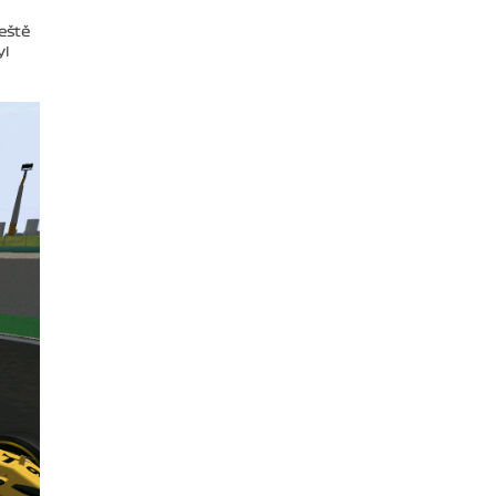
Ještě
yl