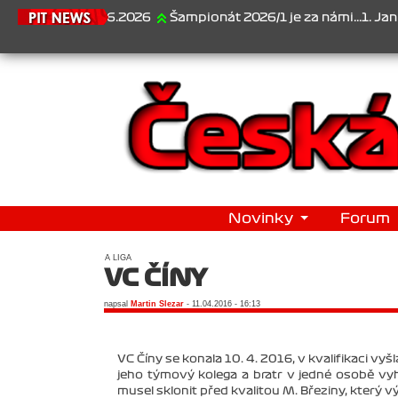
6
Šampionát 2026/1 je za námi...1. Jan Veselý , 2. Jan Nováček , 
Novinky
Forum
A LIGA
VC ČÍNY
napsal
Martin Slezar
- 11.04.2016 - 16:13
VC Číny se konala 10. 4. 2016, v kvalifikaci vyš
jeho týmový kolega a bratr v jedné osobě vyh
musel sklonit před kvalitou M. Březiny, který v