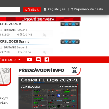
3. RedBull ..... SprintCup - 1. Jan Nováček , 2. Martin Slezar , 3
Registruj se
|
Zapomenuté heslo
CF1L 2026 A
1L_BRITANIE
Server 1
nink 2:00
Hráčů: 0 / 45
CF1L 2026 Sprint
1L_BRITANIE
Server 2
nink 2:00
Hráčů: 0 / 45
formace
PŘEDZÁVODNÍ INFO
skytl
 však