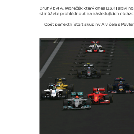
Druhý byl A. Marečák který dnes (13.4) slaví n
si můžete prohlédnout na následujících obrázc
Opět perfektní start skupiny A v čele s Pav