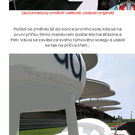
(automaticky změnit velikost: ukázat originál)
Pořadí se změnilo již do konce prvního kola, kde se na
první příčku tímto manévrem dostal Michal Březina a
Petr Vávra se zavěsil za svého týmového kolegu a usadil
se tak na příčce třetí....