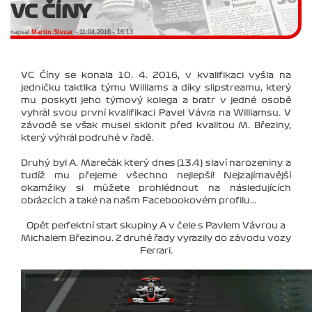
VC ČÍNY
napsal
Martin Slezar
- 11.04.2016 - 16:13
VC Číny se konala 10. 4. 2016, v kvalifikaci vyšla na
jedničku taktika týmu Williams a díky slipstreamu, který
mu poskytl jeho týmový kolega a bratr v jedné osobě
vyhrál svou první kvalifikaci Pavel Vávra na Williamsu. V
závodě se však musel sklonit před kvalitou M. Březiny,
který výhrál podruhé v řadě.
Druhý byl A. Marečák který dnes (13.4) slaví narozeniny a
tudíž mu přejeme všechno nejlepší! Nejzajímavější
okamžiky si můžete prohlédnout na následujících
obrázcích a také na našm Facebookovém profilu...
Opět perfektní start skupiny A v čele s Pavlem Vávrou a
Michalem Březinou. Z druhé řady vyrazily do závodu vozy
Ferrari.