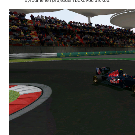
byl odměněn průjezdem boxovou uličkou.