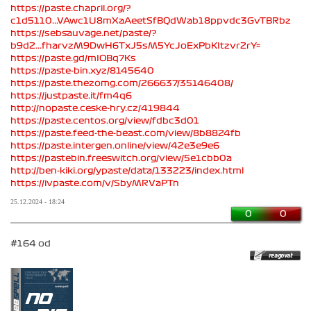
https://paste.chapril.org/?
c1d5110...VAwc1U8mXaAeetSfBQdWab18ppvdc3GvTBRbz
https://sebsauvage.net/paste/?
b9d2...fharvzM9DwH6TxJ5sM5YcJoExPbKItzvr2rY=
https://paste.gd/mIOBq7Ks
https://paste-bin.xyz/8145640
https://paste.thezomg.com/266637/35146408/
https://justpaste.it/fm4q6
http://nopaste.ceske-hry.cz/419844
https://paste.centos.org/view/fdbc3d01
https://paste.feed-the-beast.com/view/8b8824fb
https://paste.intergen.online/view/42e3e9e6
https://pastebin.freeswitch.org/view/5e1cbb0a
http://ben-kiki.org/ypaste/data/133223/index.html
https://ivpaste.com/v/SbyMRVaPTn
25.12.2024 - 18:24
0
0
#164 od