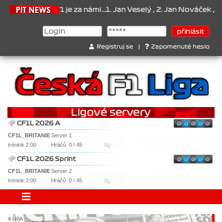
za námi...1. Jan Veselý , 2. Jan Nováček , 3. Jakub Chmelík , Pohá
Registruj se
|
Zapomenuté heslo
CF1L 2026 A
CF1L_BRITANIE
Server 1
trénink 2:00
Hráčů: 0 / 45
CF1L 2026 Sprint
CF1L_BRITANIE
Server 2
trénink 2:00
Hráčů: 0 / 45
A LIGA