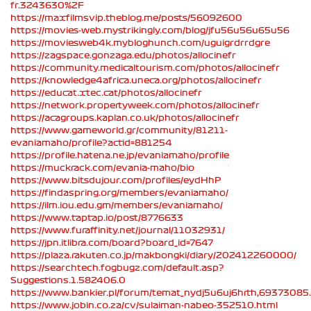
fr.3243630%2F
https://maxfilmsvip.theblog.me/posts/56092600
https://movies-web.mystrikingly.com/blog/jfu56u56u65u56
https://moviesweb4k.mybloghunch.com/uguigrdrrdgre
https://zagspace.gonzaga.edu/photos/allocinefr
https://community.medicaltourism.com/photos/allocinefr
https://knowledge4africa.uneca.org/photos/allocinefr
https://educat.xtec.cat/photos/allocinefr
https://network.propertyweek.com/photos/allocinefr
https://acagroups.kaplan.co.uk/photos/allocinefr
https://www.gameworld.gr/community/81211-
evaniamaho/profile?actid=881254
https://profile.hatena.ne.jp/evaniamaho/profile
https://muckrack.com/evania-maho/bio
https://www.bitsdujour.com/profiles/eydHhP
https://findaspring.org/members/evaniamaho/
https://ilm.iou.edu.gm/members/evaniamaho/
https://www.taptap.io/post/8776633
https://www.furaffinity.net/journal/11032931/
https://jpn.itlibra.com/board?board_id=7647
https://plaza.rakuten.co.jp/makbongki/diary/202412260000/
https://searchtech.fogbugz.com/default.asp?
Suggestions.1.582406.0
https://www.bankier.pl/forum/temat_nydj5u6uj6hrth,69373085
https://www.jobin.co.za/cv/sulaiman-nabeo-352510.html