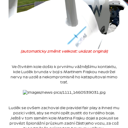
(automaticky změnit velikost: ukázat originál)
Ve čtvrtém kole došlo k prvnímu vážnějšímu kontaktu,
kde Luděk brunda v boji s Martinem Frajkou neudržel
nervy na uzdě a nekompromisně ho katapultoval mimo
trať.
Luděk se ovšem zachoval dle pravidel fair play a ihned mu
pozici vrátil, aby se mohl opět pustit do tvrdého boje.
Ještě v tom samém kole Martina Frajku dojel a pokusil se
provézt špionážní průzkum zadní části jeho vozu, za což