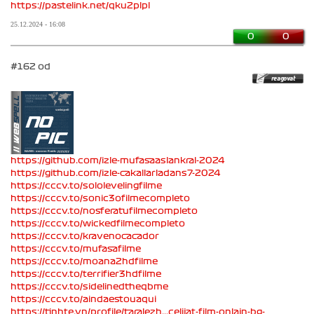
https://pastelink.net/qku2plpl
25.12.2024 - 16:08
0
0
#162 od
https://github.com/izle-mufasaaslankral-2024
https://github.com/izle-cakallarladans7-2024
https://cccv.to/sololevelingfilme
https://cccv.to/sonic3ofilmecompleto
https://cccv.to/nosferatufilmecompleto
https://cccv.to/wickedfilmecompleto
https://cccv.to/kravenocacador
https://cccv.to/mufasafilme
https://cccv.to/moana2hdfilme
https://cccv.to/terrifier3hdfilme
https://cccv.to/sidelinedtheqbme
https://cccv.to/aindaestouaqui
https://tinhte.vn/profile/taralezh...celijat-film-onlajn-bg-