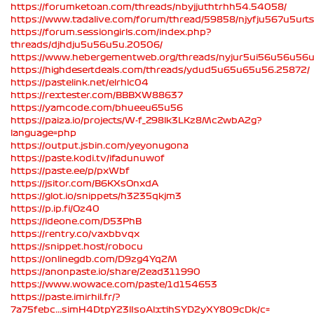
https://forumketoan.com/threads/nbyjjuthtrhh54.54058/
https://www.tadalive.com/forum/thread/59858/njyfju567u5urts
https://forum.sessiongirls.com/index.php?
threads/djhdju5u56u5u.20506/
https://www.hebergementweb.org/threads/nyjur5ui56u56u56
https://highdesertdeals.com/threads/ydud5u65u65u56.25872/
https://pastelink.net/elrhlc04
https://rextester.com/BBBXW88637
https://yamcode.com/bhueeu65u56
https://paiza.io/projects/W-f_Z98lk3LKz8McZwbA2g?
language=php
https://output.jsbin.com/yeyonugona
https://paste.kodi.tv/ifadunuwof
https://paste.ee/p/pxWbf
https://jsitor.com/B6KXsOnxdA
https://glot.io/snippets/h3235qkjm3
https://p.ip.fi/Oz40
https://ideone.com/D53PhB
https://rentry.co/vaxbbvqx
https://snippet.host/robocu
https://onlinegdb.com/D9zg4Yq2M
https://anonpaste.io/share/2ead311990
https://www.wowace.com/paste/1d154653
https://paste.imirhil.fr/?
7a75febc...simH4DtpY23lIsoAlxtihSYD2yXY809cDk/c=