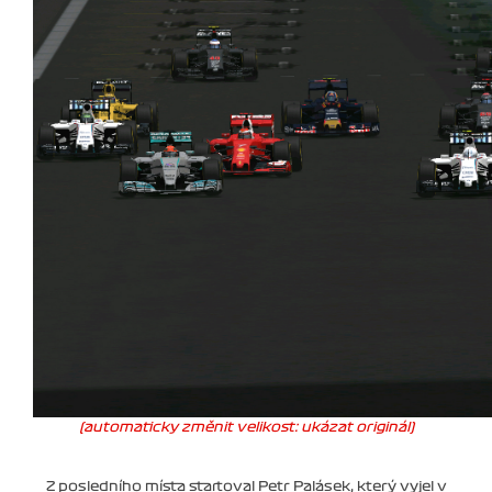
(automaticky změnit velikost: ukázat originál)
Z posledního místa startoval Petr Palásek, který vyjel v