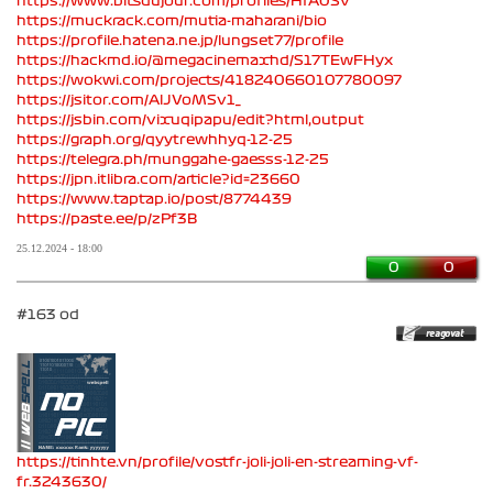
https://www.bitsdujour.com/profiles/HfA0Sv
https://muckrack.com/mutia-maharani/bio
https://profile.hatena.ne.jp/lungset77/profile
https://hackmd.io/@megacinemaxhd/S17TEwFHyx
https://wokwi.com/projects/418240660107780097
https://jsitor.com/AlJVoMSv1_
https://jsbin.com/vixuqipapu/edit?html,output
https://graph.org/qyytrewhhyq-12-25
https://telegra.ph/munggahe-gaesss-12-25
https://jpn.itlibra.com/article?id=23660
https://www.taptap.io/post/8774439
https://paste.ee/p/zPf3B
25.12.2024 - 18:00
0
0
#163 od
https://tinhte.vn/profile/vostfr-joli-joli-en-streaming-vf-
fr.3243630/