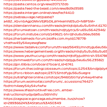
https://paste.centos.org/view/207172db
https://paste.feed-the-beast.com/view/8d9d3585
https://paste.intergen.online/view/fecf4410
https://sebsauvage.net/paste/?
a482...KbvnbAgpOMkVEjRbDlLaYHkemNE5u0+N8F5M=
https://diendannhansu.com/threads/jmtkjtdjdu6u5u5rthrt.6170
https://forumketoan.com/threads/ndjtyjytrju5ru65u56.42346/
https://forum.instube.com/d/149621-bhrdjhdu6u56eu5656
https://herbalmeds-forum.biolife.com.my/d/178778-
vhsthw45y54wyewgfaew
https://www.tadalive.com/forum/thread/56491/mndtyjju6eu56
https://www.hebergementweb.org/threads/ntkjty5u5u56u5u6
https://www.yeuthucung.com/threads/ntjtdfjyjudthtrsh.55478
https://smmwebforum.com/threads/ndjdjyjju5eu6u56.23582/
https://jpn.itlibra.com/board?board_id=6741
https://forum.thecodingcolosseum.com/topic/12543/bndjjdjdyrt
https://foro.ribbon.es/topic/23715/ntdfyjju56u5uegre
https://ultrafighteronline.com/topic/9460/btrhjryh4wy4hehe
https://forum.woimortal.com/forum/...scussions/74427-
fbdhtrh4eey54y54vfwfw
https://www.lifesshortlivefree.com...ember-
instructions/nydjydje5uu56hhth/
https://zagspace.gonzaga.edu/membe...tus/show?
id=28936624%3AStatus%3A50349