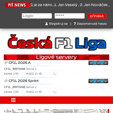
za námi...1. Jan Veselý , 2. Jan Nováček , 3. Jakub Chmelík , Pohár
Registruj se
|
Zapomenuté heslo
CF1L 2026 A
CF1L_BRITANIE
Server 1
trénink 2:00
Hráčů: 0 / 45
CF1L 2026 Sprint
CF1L_BRITANIE
Server 2
trénink 2:00
Hráčů: 0 / 45
A LIGA