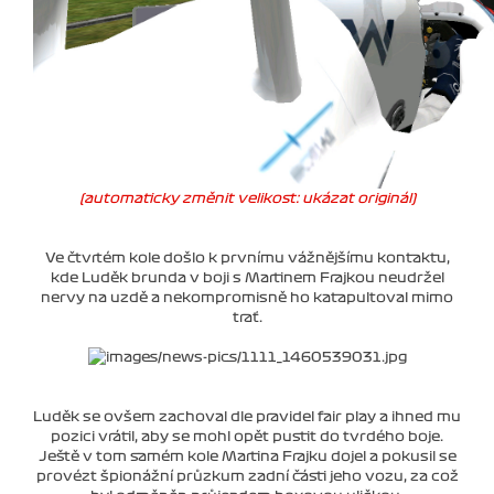
(automaticky změnit velikost: ukázat originál)
Ve čtvrtém kole došlo k prvnímu vážnějšímu kontaktu,
kde Luděk brunda v boji s Martinem Frajkou neudržel
nervy na uzdě a nekompromisně ho katapultoval mimo
trať.
Luděk se ovšem zachoval dle pravidel fair play a ihned mu
pozici vrátil, aby se mohl opět pustit do tvrdého boje.
Ještě v tom samém kole Martina Frajku dojel a pokusil se
provézt špionážní průzkum zadní části jeho vozu, za což