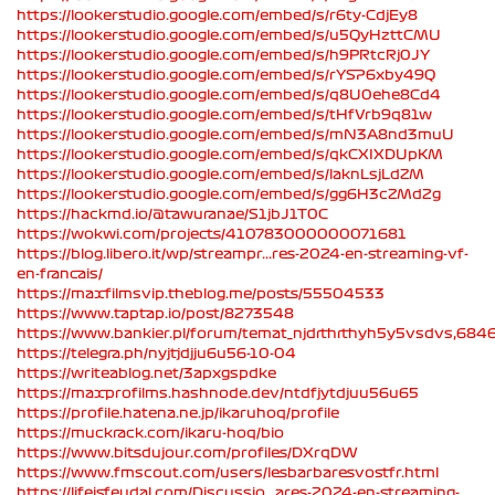
https://lookerstudio.google.com/embed/s/r6ty-CdjEy8
https://lookerstudio.google.com/embed/s/u5QyHzttCMU
https://lookerstudio.google.com/embed/s/h9PRtcRj0JY
https://lookerstudio.google.com/embed/s/rYSP6xby49Q
https://lookerstudio.google.com/embed/s/q8U0ehe8Cd4
https://lookerstudio.google.com/embed/s/tHfVrb9q81w
https://lookerstudio.google.com/embed/s/mN3A8nd3muU
https://lookerstudio.google.com/embed/s/qkCXIXDUpKM
https://lookerstudio.google.com/embed/s/laknLsjLdZM
https://lookerstudio.google.com/embed/s/gg6H3cZMd2g
https://hackmd.io/@tawuranae/S1jbJ1T0C
https://wokwi.com/projects/410783000000071681
https://blog.libero.it/wp/streampr...res-2024-en-streaming-vf-
en-francais/
https://maxfilmsvip.theblog.me/posts/55504533
https://www.taptap.io/post/8273548
https://www.bankier.pl/forum/temat_njdrthrthyh5y5vsdvs,684
https://telegra.ph/nyjtjdjju6u56-10-04
https://writeablog.net/3apxgspdke
https://maxprofilms.hashnode.dev/ntdfjytdjuu56u65
https://profile.hatena.ne.jp/ikaruhoq/profile
https://muckrack.com/ikaru-hoq/bio
https://www.bitsdujour.com/profiles/DXrqDW
https://www.fmscout.com/users/lesbarbaresvostfr.html
https://lifeisfeudal.com/Discussio...ares-2024-en-streaming-