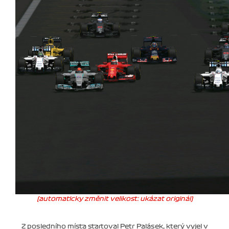
(automaticky změnit velikost: ukázat originál)
Z posledního místa startoval Petr Palásek, který vyjel v