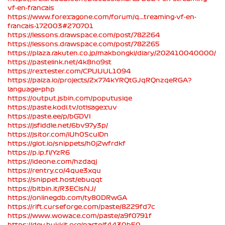
vf-en-francais
https://www.forexagone.com/forum/q...treaming-vf-en-
francais-172003#270701
https://lessons.drawspace.com/post/782264
https://lessons.drawspace.com/post/782265
https://plaza.rakuten.co.jp/makbongki/diary/202410040000/
https://pastelink.net/4k8no9st
https://rextester.com/CPUUUL1094
https://paiza.io/projects/2x774kYRQtGJqRQnzqeRGA?
language=php
https://output.jsbin.com/poputusiqe
https://paste.kodi.tv/otisagexuv
https://paste.ee/p/bGDVI
https://jsfiddle.net/6bv97y3p/
https://jsitor.com/iUh0SculDn
https://glot.io/snippets/h0j2wfrdkf
https://p.ip.fi/YzR6
https://ideone.com/hzdaqj
https://rentry.co/4que3xqu
https://snippet.host/ebuqqt
https://bitbin.it/R3EClsNJ/
https://onlinegdb.com/ty80DRwGA
https://rift.curseforge.com/paste/8229fd7c
https://www.wowace.com/paste/a9f0791f
https://dev.bukkit.org/paste/f4430b50