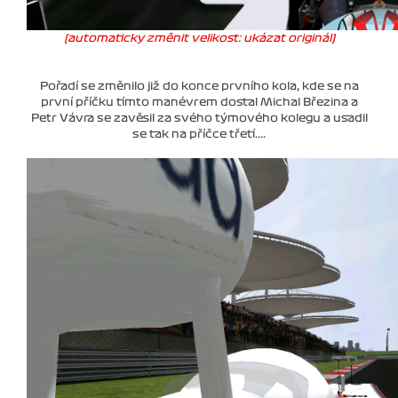
(automaticky změnit velikost: ukázat originál)
Pořadí se změnilo již do konce prvního kola, kde se na
první příčku tímto manévrem dostal Michal Březina a
Petr Vávra se zavěsil za svého týmového kolegu a usadil
se tak na příčce třetí....