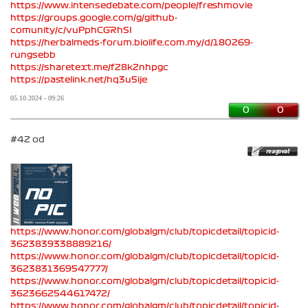
https://www.intensedebate.com/people/freshmovie
https://groups.google.com/g/github-
comunity/c/vuPphCGRhSI
https://herbalmeds-forum.biolife.com.my/d/180269-
rungsebb
https://sharetext.me/f28k2nhpgc
https://pastelink.net/hq3u5ije
05.10.2024 - 09:26
0
0
#42 od
https://www.honor.com/globalgm/club/topicdetail/topicid-
3623839338889216/
https://www.honor.com/globalgm/club/topicdetail/topicid-
3623831369547777/
https://www.honor.com/globalgm/club/topicdetail/topicid-
3623662544617472/
https://www.honor.com/globalgm/club/topicdetail/topicid-