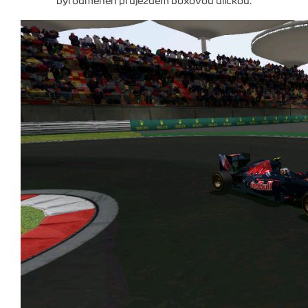
byl odměněn průjezdem boxovou uličkou.