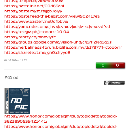
https://tempel.in/view/RJ0XW
https://pastelink.net/00d66abi
https://paste.myst.rs/jgb7oiyy
https://paste.feed-the-beast.com/view/902417ea
https://www.pastery.net/dfbbye/
https://yamcode.com/cjnvxjcv-xcvjxckjv-xcjv-xcvdfsd
https://telegra.ph/jctooorrr-10-04
https://rentry.co/mbeviyfc
https://groups.google.com/g/vision-uhd/c/j6rFZNg6q5s
https://herbalmeds-forum.biolife.com.my/d/178774-jctooorrr
https://sharetext.me/jgh0xhyyo6
04.10.2024 - 11:02
0
0
#41 od
https://www.honor.com/globalgm/club/topicdetail/topicid-
3623890639421441/
https://www.honor.com/globalgm/club/topicdetail/topicid-