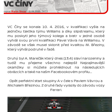
VC ČÍNY
napsal
Martin Slezar
- 11.04.2016 - 16:13
VC Číny se konala 10. 4. 2016, v kvalifikaci vyšla na
jedničku taktika týmu Williams a díky slipstreamu, který
mu poskytl jeho týmový kolega a bratr v jedné osobě
vyhrál svou první kvalifikaci Pavel Vávra na Williamsu. V
závodě se však musel sklonit před kvalitou M. Březiny,
který výhrál podruhé v řadě.
Druhý byl A. Marečák který dnes (13.4) slaví narozeniny a
tudíž mu přejeme všechno nejlepší! Nejzajímavější
okamžiky si můžete prohlédnout na následujících
obrázcích a také na našm Facebookovém profilu...
Opět perfektní start skupiny A v čele s Pavlem Vávrou a
Michalem Březinou. Z druhé řady vyrazily do závodu vozy
Ferrari.