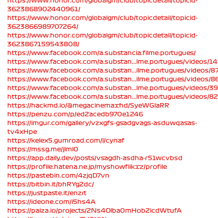
https://www.honor.com/globalgm/club/topicdetail/topicid-
3623868902440961/
https://www.honor.com/globalgm/club/topicdetail/topicid-
3623866989707264/
https://www.honor.com/globalgm/club/topicdetail/topicid-
3623867159543808/
https://www.facebook.com/a.substancia.filme.portugues/
https://www.facebook.com/a.substan...lme.portugues/videos
https://www.facebook.com/a.substan...ilme.portugues/videos
https://www.facebook.com/a.substan...ilme.portugues/videos
https://www.facebook.com/a.substan...lme.portugues/videos
https://www.facebook.com/a.substan...lme.portugues/videos
https://hackmd.io/@megacinemaxhd/SyeWGlaRR
https://penzu.com/p/ed2acedb970e1246
https://imgur.com/gallery/vzxgfs-gsadgvags-asduwqasas-
tv4xHpe
https://kelex5.gumroad.com/l/cynaf
https://mssg.me/jlml0
https://app.daily.dev/posts/vsagdh-asdha-r51wcvbsd
https://profile.hatena.ne.jp/myshowflikxz/profile
https://pastebin.com/4zjqD7vn
https://bitbin.it/bhRYg2dc/
https://justpaste.it/enzrt
https://ideone.com/i5hs4A
https://paiza.io/projects/2Ns4Olba0mHob2icdWtufA