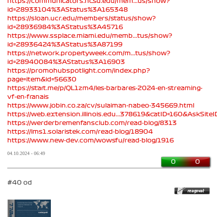
https://communicators.ncsu.edu/mem...us/show?
id=28933104%3AStatus%3A165348
https://sloan.ucr.edu/members/status/show?
id=28936984%3AStatus%3A45716
https://www.ssplace.miami.edu/memb...tus/show?
id=28936424%3AStatus%3A87199
https://network.propertyweek.com/m...tus/show?
id=28940084%3AStatus%3A16903
https://promohubspotlight.com/index.php?
page=item&id=56630
https://start.me/p/QL1zm4/les-barbares-2024-en-streaming-
vf-en-franais
https://www.jobin.co.za/cv/sulaiman-nabeo-345669.html
https://web.extension.illinois.edu...378619&catID=160&AskSiteI
https://werderbremenfansclub.com/read-blog/8313
https://lms1.solaristek.com/read-blog/18904
https://www.new-dev.com/wowsfu/read-blog/1916
04.10.2024 - 06:49
0
0
#40 od