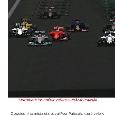
(automaticky změnit velikost: ukázat originál)
Z posledního místa startoval Petr Palásek, který vyjel v