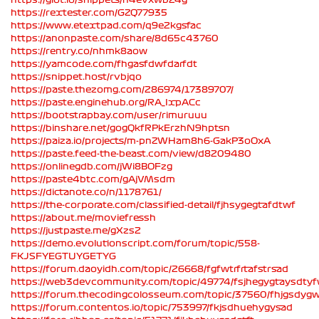
https://rextester.com/GZQ77935
https://www.etextpad.com/q9e2kgsfac
https://anonpaste.com/share/8d65c43760
https://rentry.co/nhmk8aow
https://yamcode.com/fhgasfdwfdarfdt
https://snippet.host/rvbjqo
https://paste.thezomg.com/286974/17389707/
https://paste.enginehub.org/RA_IxpACc
https://bootstrapbay.com/user/rimuruuu
https://binshare.net/gogQkfRPkErzhN9hptsn
https://paiza.io/projects/m-pnZWHam8h6-GakP3oOxA
https://paste.feed-the-beast.com/view/d8209480
https://onlinegdb.com/jWi8BOFzg
https://paste4btc.com/gAjVMsdm
https://dictanote.co/n/1178761/
https://the-corporate.com/classified-detail/fjhsygegtafdtwf
https://about.me/moviefressh
https://justpaste.me/gXzs2
https://demo.evolutionscript.com/forum/topic/558-
FKJSFYEGTUYGETYG
https://forum.daoyidh.com/topic/26668/fgfwtrfrtafstrsad
https://web3devcommunity.com/topic/49774/fsjhegygtaysdty
https://forum.thecodingcolosseum.com/topic/37560/fhjgsdyg
https://forum.contentos.io/topic/753997/fkjsdhuehygysad