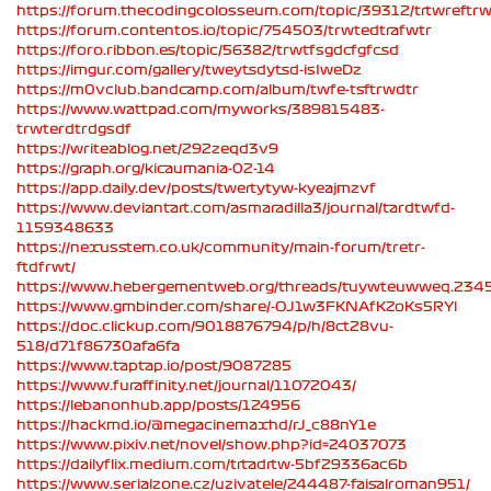
https://forum.thecodingcolosseum.com/topic/39312/trtwreftr
https://forum.contentos.io/topic/754503/trwtedtrafwtr
https://foro.ribbon.es/topic/56382/trwtfsgdcfgfcsd
https://imgur.com/gallery/tweytsdytsd-isIweDz
https://m0vclub.bandcamp.com/album/twfe-tsftrwdtr
https://www.wattpad.com/myworks/389815483-
trwterdtrdgsdf
https://writeablog.net/292zeqd3v9
https://graph.org/kicaumania-02-14
https://app.daily.dev/posts/twertytyw-kyeajmzvf
https://www.deviantart.com/asmaradilla3/journal/tardtwfd-
1159348633
https://nexusstem.co.uk/community/main-forum/tretr-
ftdfrwt/
https://www.hebergementweb.org/threads/tuywteuwweq.234
https://www.gmbinder.com/share/-OJ1w3FKNAfKZoKs5RYl
https://doc.clickup.com/9018876794/p/h/8ct28vu-
518/d71f86730afa6fa
https://www.taptap.io/post/9087285
https://www.furaffinity.net/journal/11072043/
https://lebanonhub.app/posts/124956
https://hackmd.io/@megacinemaxhd/rJ_c88nY1e
https://www.pixiv.net/novel/show.php?id=24037073
https://dailyflix.medium.com/trtadrtw-5bf29336ac6b
https://www.serialzone.cz/uzivatele/244487-faisalroman951/