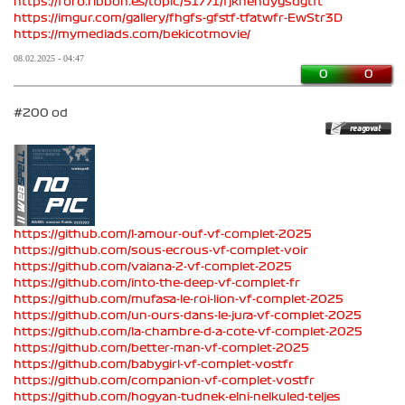
https://foro.ribbon.es/topic/51771/fjkhehuygsdgtft
https://imgur.com/gallery/fhgfs-gfstf-tfatwfr-EwStr3D
https://mymediads.com/bekicotmovie/
08.02.2025 - 04:47
0
0
#200 od
https://github.com/l-amour-ouf-vf-complet-2025
https://github.com/sous-ecrous-vf-complet-voir
https://github.com/vaiana-2-vf-complet-2025
https://github.com/into-the-deep-vf-complet-fr
https://github.com/mufasa-le-roi-lion-vf-complet-2025
https://github.com/un-ours-dans-le-jura-vf-complet-2025
https://github.com/la-chambre-d-a-cote-vf-complet-2025
https://github.com/better-man-vf-complet-2025
https://github.com/babygirl-vf-complet-vostfr
https://github.com/companion-vf-complet-vostfr
https://github.com/hogyan-tudnek-elni-nelkuled-teljes