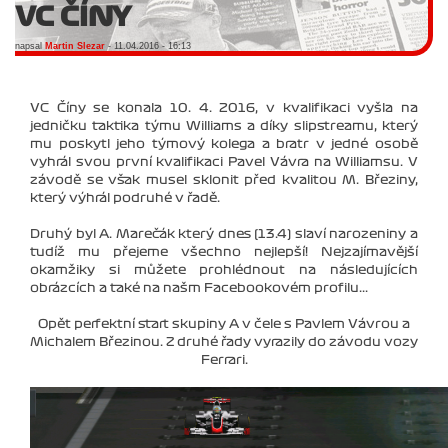
VC ČÍNY
napsal
Martin Slezar
- 11.04.2016 - 16:13
VC Číny se konala 10. 4. 2016, v kvalifikaci vyšla na
jedničku taktika týmu Williams a díky slipstreamu, který
mu poskytl jeho týmový kolega a bratr v jedné osobě
vyhrál svou první kvalifikaci Pavel Vávra na Williamsu. V
závodě se však musel sklonit před kvalitou M. Březiny,
který výhrál podruhé v řadě.
Druhý byl A. Marečák který dnes (13.4) slaví narozeniny a
tudíž mu přejeme všechno nejlepší! Nejzajímavější
okamžiky si můžete prohlédnout na následujících
obrázcích a také na našm Facebookovém profilu...
Opět perfektní start skupiny A v čele s Pavlem Vávrou a
Michalem Březinou. Z druhé řady vyrazily do závodu vozy
Ferrari.