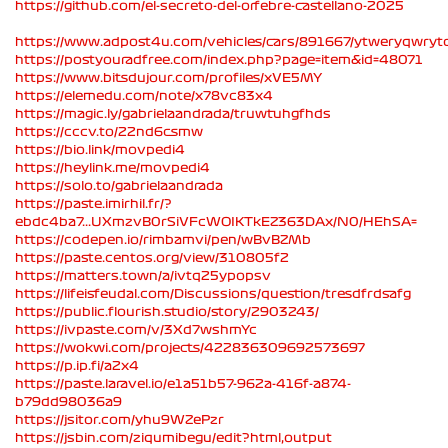
https://github.com/el-secreto-del-orfebre-castellano-2025
https://www.adpost4u.com/vehicles/cars/891667/ytweryqwryt
https://postyouradfree.com/index.php?page=item&id=48071
https://www.bitsdujour.com/profiles/xVE5MY
https://elemedu.com/note/x78vc83x4
https://magic.ly/gabrielaandrada/truwtuhgfhds
https://cccv.to/22nd6csmw
https://bio.link/movpedi4
https://heylink.me/movpedi4
https://solo.to/gabrielaandrada
https://paste.imirhil.fr/?
ebdc4ba7...UXmzvB0rSiVFcWOIKTkEZ363DAx/N0/HEhSA=
https://codepen.io/rimbamvi/pen/wBvBZMb
https://paste.centos.org/view/310805f2
https://matters.town/a/ivtq25ypopsv
https://lifeisfeudal.com/Discussions/question/tresdfrdsafg
https://public.flourish.studio/story/2903243/
https://ivpaste.com/v/3Xd7wshmYc
https://wokwi.com/projects/422836309692573697
https://p.ip.fi/a2x4
https://paste.laravel.io/e1a51b57-962a-416f-a874-
b79dd98036a9
https://jsitor.com/yhu9WZePzr
https://jsbin.com/ziqumibegu/edit?html,output