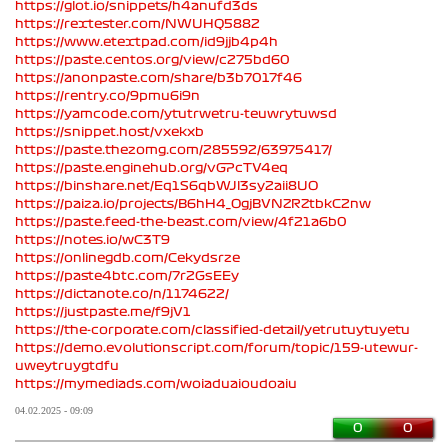
https://glot.io/snippets/h4anufd3ds
https://rextester.com/NWUHQ5882
https://www.etextpad.com/id9jjb4p4h
https://paste.centos.org/view/c275bd60
https://anonpaste.com/share/b3b7017f46
https://rentry.co/9pmu6i9n
https://yamcode.com/ytutrwetru-teuwrytuwsd
https://snippet.host/vxekxb
https://paste.thezomg.com/285592/63975417/
https://paste.enginehub.org/vGPcTV4eq
https://binshare.net/Eq1S6qbWJl3sy2aii8UO
https://paiza.io/projects/B6hH4_OgjBVNZRZtbkC2nw
https://paste.feed-the-beast.com/view/4f21a6b0
https://notes.io/wC3T9
https://onlinegdb.com/Cekydsrze
https://paste4btc.com/7r2GsEEy
https://dictanote.co/n/1174622/
https://justpaste.me/f9jV1
https://the-corporate.com/classified-detail/yetrutuytuyetu
https://demo.evolutionscript.com/forum/topic/159-utewur-
uweytruygtdfu
https://mymediads.com/woiaduaioudoaiu
04.02.2025 - 09:09
0
0