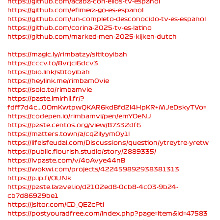
https://github.com/acaba-con-ellos-tv-espanol
https://github.com/efimera-go-es-espanol
https://github.com/un-completo-desconocido-tv-es-espanol
https://github.com/corina-2025-tv-es-latino
https://github.com/marked-men-2025-kijken-dutch
https://magic.ly/rimbatzy/sititoyibah
https://cccv.to/8vrjci6dcv3
https://bio.link/stitoyibah
https://heylink.me/rimbam0vie
https://solo.to/rimbamvie
https://paste.imirhil.fr/?
fdff7d4c...0OmKwtpwQKAR6kdBfd2l4HpKR+MJeDskyTVo=
https://codepen.io/rimbamvi/pen/emYOeNJ
https://paste.centos.org/view/87332df6
https://matters.town/a/cq2ilyym0y1l
https://lifeisfeudal.com/Discussions/question/ytreytre-yretw
https://public.flourish.studio/story/2889335/
https://ivpaste.com/v/4oAvye44nB
https://wokwi.com/projects/422459892938381313
https://p.ip.fi/OUNk
https://paste.laravel.io/d2102ed8-0cb8-4c03-9b24-
cb7d86929be1
https://jsitor.com/CD_QEZcPtl
https://postyouradfree.com/index.php?page=item&id=47583