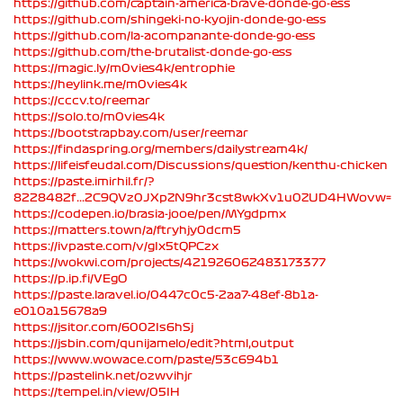
https://github.com/captain-america-brave-donde-go-ess
https://github.com/shingeki-no-kyojin-donde-go-ess
https://github.com/la-acompanante-donde-go-ess
https://github.com/the-brutalist-donde-go-ess
https://magic.ly/m0vies4k/entrophie
https://heylink.me/m0vies4k
https://cccv.to/reemar
https://solo.to/m0vies4k
https://bootstrapbay.com/user/reemar
https://findaspring.org/members/dailystream4k/
https://lifeisfeudal.com/Discussions/question/kenthu-chicken
https://paste.imirhil.fr/?
8228482f...2C9QVz0JXpZN9hr3cst8wkXv1u0ZUD4HWovw=
https://codepen.io/brasia-jooe/pen/MYgdpmx
https://matters.town/a/ftryhjy0dcm5
https://ivpaste.com/v/gIx5tQPCzx
https://wokwi.com/projects/421926062483173377
https://p.ip.fi/VEgO
https://paste.laravel.io/0447c0c5-2aa7-48ef-8b1a-
e010a15678a9
https://jsitor.com/6002Is6hSj
https://jsbin.com/qunijamelo/edit?html,output
https://www.wowace.com/paste/53c694b1
https://pastelink.net/ozwvihjr
https://tempel.in/view/05IH