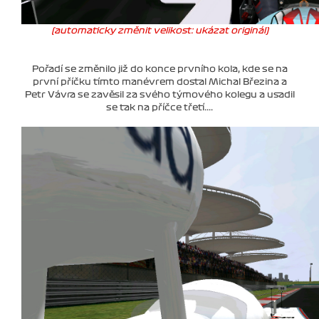
(automaticky změnit velikost: ukázat originál)
Pořadí se změnilo již do konce prvního kola, kde se na
první příčku tímto manévrem dostal Michal Březina a
Petr Vávra se zavěsil za svého týmového kolegu a usadil
se tak na příčce třetí....