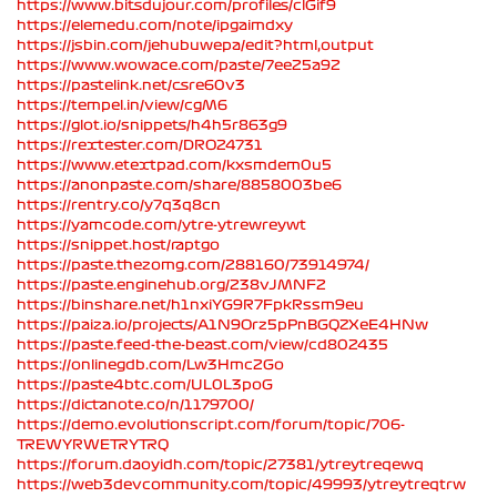
https://www.bitsdujour.com/profiles/clGif9
https://elemedu.com/note/ipgaimdxy
https://jsbin.com/jehubuwepa/edit?html,output
https://www.wowace.com/paste/7ee25a92
https://pastelink.net/csre60v3
https://tempel.in/view/cgM6
https://glot.io/snippets/h4h5r863g9
https://rextester.com/DRO24731
https://www.etextpad.com/kxsmdem0u5
https://anonpaste.com/share/8858003be6
https://rentry.co/y7q3q8cn
https://yamcode.com/ytre-ytrewreywt
https://snippet.host/raptgo
https://paste.thezomg.com/288160/73914974/
https://paste.enginehub.org/238vJMNF2
https://binshare.net/h1nxiYG9R7FpkRssm9eu
https://paiza.io/projects/A1N9Orz5pPnBGQZXeE4HNw
https://paste.feed-the-beast.com/view/cd802435
https://onlinegdb.com/Lw3Hmc2Go
https://paste4btc.com/UL0L3poG
https://dictanote.co/n/1179700/
https://demo.evolutionscript.com/forum/topic/706-
TREWYRWETRYTRQ
https://forum.daoyidh.com/topic/27381/ytreytreqewq
https://web3devcommunity.com/topic/49993/ytreytreqtrw