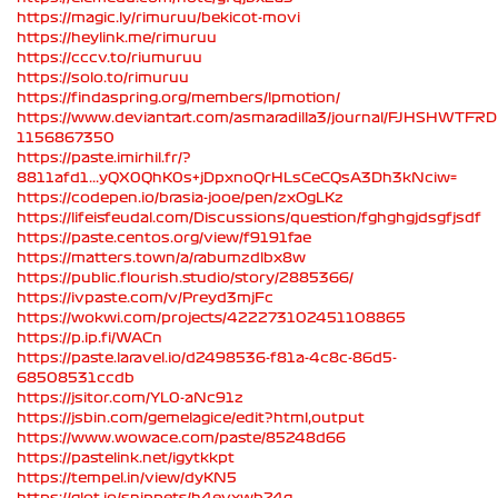
https://magic.ly/rimuruu/bekicot-movi
https://heylink.me/rimuruu
https://cccv.to/riumuruu
https://solo.to/rimuruu
https://findaspring.org/members/lpmotion/
https://www.deviantart.com/asmaradilla3/journal/FJHSHWTFR
1156867350
https://paste.imirhil.fr/?
8811afd1...yQX0QhK0s+jDpxnoQrHLsCeCQsA3Dh3kNciw=
https://codepen.io/brasia-jooe/pen/zxOgLKz
https://lifeisfeudal.com/Discussions/question/fghghgjdsgfjsdf
https://paste.centos.org/view/f9191fae
https://matters.town/a/rabumzdlbx8w
https://public.flourish.studio/story/2885366/
https://ivpaste.com/v/Preyd3mjFc
https://wokwi.com/projects/422273102451108865
https://p.ip.fi/WACn
https://paste.laravel.io/d2498536-f81a-4c8c-86d5-
68508531ccdb
https://jsitor.com/YL0-aNc91z
https://jsbin.com/gemelagice/edit?html,output
https://www.wowace.com/paste/85248d66
https://pastelink.net/igytkkpt
https://tempel.in/view/dyKN5
https://glot.io/snippets/h4evxwb24g