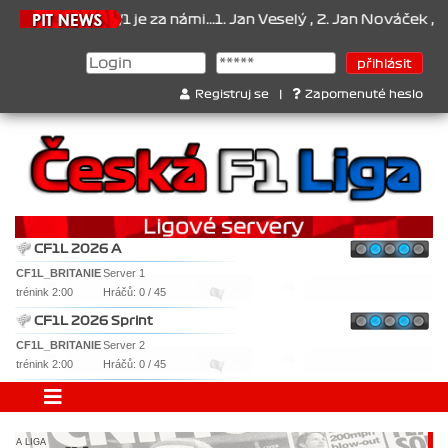
 za námi...1. Jan Veselý , 2. Jan Nováček , 3. Jakub Chmelík , Pohá
Registruj se
|
Zapomenuté heslo
CF1L 2026 A
CF1L_BRITANIE
Server 1
trénink 2:00
Hráčů: 0 / 45
CF1L 2026 Sprint
CF1L_BRITANIE
Server 2
trénink 2:00
Hráčů: 0 / 45
A LIGA