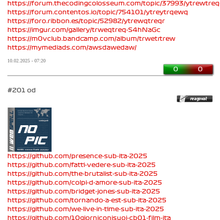
https://forum.thecodingcolosseum.com/topic/37993/ytrewtreq
https://forum.contentos.io/topic/754101/ytreytrqewq
https://foro.ribbon.es/topic/52982/ytrewqtreqr
https://imgur.com/gallery/trweqtreq-S4hNaGc
https://m0vclub.bandcamp.com/album/trwetrtrew
https://mymediads.com/awsdawedaw/
10.02.2025 - 07:20
0
0
#201 od
https://github.com/presence-sub-ita-2025
https://github.com/fatti-vedere-sub-ita-2025
https://github.com/the-brutalist-sub-ita-2025
https://github.com/colpi-d-amore-sub-ita-2025
https://github.com/bridget-jones-sub-ita-2025
https://github.com/tornando-a-est-sub-ita-2025
https://github.com/we-live-in-time-sub-ita-2025
https://github.com/10giorniconisuoi-cb01-film-ita