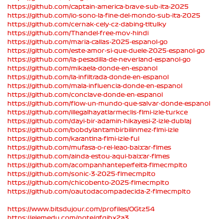
https://github.com/captain-america-brave-sub-ita-2025
https://github.com/io-sono-la-fine-del-mondo-sub-ita-2025
https://github.com/cernak-cely-cz-dabing-titulky
https://github.com/Thandel-free-mov-hindi
https://github.com/maria-callas-2025-espanol-go
https://github.com/este-amor-si-que-duele-2025-espanol-go
https://github.com/la-pesadilla-de-neverland-espanol-go
https://github.com/mikaela-donde-en-espanol
https://github.com/la-infiltrada-donde-en-espanol
https://github.com/mala-influencia-donde-en-espanol
https://github.com/conclave-donde-en-espanol
https://github.com/flow-un-mundo-que-salvar-donde-espanol
https://github.com/illegalhayatlarmeclis-flmi-izle-turkce
https://github.com/dayi-bir-adamin-hikayesi-2-izle-dublaj
https://github.com/bobdylantambirbilinmez-flmi-izle
https://github.com/karantina-flmi-izle-ful
https://github.com/mufasa-o-rei-leao-baixar-flmes
https://github.com/ainda-estou-aqui-baixar-flmes
https://github.com/acompanhanteperfeita-flmecmplto
https://github.com/sonic-3-2025-flmecmplto
https://github.com/chicobento-2025-flmecmplto
https://github.com/oautodacompadecida-2-flmecmplto
https://www.bitsdujour.com/profiles/OGtz54
https://elemedu.com/note/gfqjbx2a3