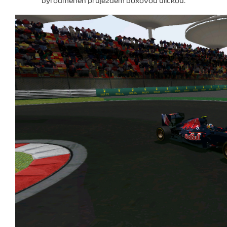
byl odměněn průjezdem boxovou uličkou.