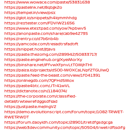
https://www.wowace.com/paste/53831638
https://pastelink.net/8qbjjk2o
https://tempel.in/view/psx
https://glot.io/snippets/h4lqmmhhdg
https://rextester.com/FDVIW21656
https://www.etextpad.com/yow7kpbwv5
https://anonpaste.com/share/cab9e42735
https://rentry.co/d7b6nb4b
https://yamcode.com/tresadtrsfadtrft
https://snippet.host/jtjavs
https://paste.thezomg.com/289942/50833717/
https://paste.enginehub.org/XyeiMorXy
https://binshare.net/iFfvwXfpnvLtT0MjhTHI
https://paiza.io/projects/dSO0-lW0XCaLNpf2TGUIwQ
https://paste.feed-the-beast.com/view/1f041391
https://onlinegdb.com/7QFHd5Mox
https://paste4btc.com/JTr41wVL
https://dictanote.co/n/1184074/
https://the-corporate.com/classified-
detail/trwtewrefdggsdfsad
https://justpaste.me/ingV2
https://demo.evolutionscript.com/forum/topic/1082-TRWET-
RWETRWDT
https://forum.daoyidh.com/topic/28901/tretdfgsdgcga
https://web3devcommunity.com/topic/50504/trwetrdftsdrfg