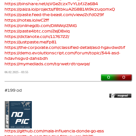
https://binshare.net/qVGeZczxTvYLbfJ2a6B4
https://paiza.io/projects/f8tbkuAZG8B1M9kxuqomxQ
https://paste.feed-the-beast.com/view/2cfd029f
https://notes.io/wCZff
https://onlinegdb.com/DMWqIZMlG
https://paste4btc.com/ZejD8xiq
https://dictanote.co/n/1176722/
https://justpaste.me/fp81
https://the-corporate.com/classified-detail/asd-hgavdwdtrf
https://demo.evolutionscript.com/forum/topic/344-asd-
hdavhsgvd-dahsbdh
https://mymediads.com/tqrwetrdtrqwqe/
06.02.2025 - 03:55
0
0
#199 od
https://github.com/mala-influencia-donde-go-ess