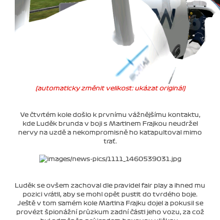
(automaticky změnit velikost: ukázat originál)
Ve čtvrtém kole došlo k prvnímu vážnějšímu kontaktu,
kde Luděk brunda v boji s Martinem Frajkou neudržel
nervy na uzdě a nekompromisně ho katapultoval mimo
trať.
Luděk se ovšem zachoval dle pravidel fair play a ihned mu
pozici vrátil, aby se mohl opět pustit do tvrdého boje.
Ještě v tom samém kole Martina Frajku dojel a pokusil se
provézt špionážní průzkum zadní části jeho vozu, za což