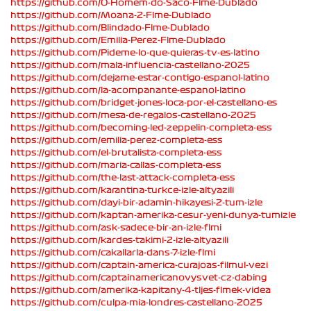
https://github.com/O-Homem-do-Saco-Flme-Dublado
https://github.com/Moana-2-Flme-Dublado
https://github.com/Blindado-Flme-Dublado
https://github.com/Emilia-Perez-Flme-Dublado
https://github.com/Pideme-lo-que-quieras-tv-es-latino
https://github.com/mala-influencia-castellano-2025
https://github.com/dejame-estar-contigo-espanol-latino
https://github.com/la-acompanante-espanol-latino
https://github.com/bridget-jones-loca-por-el-castellano-es
https://github.com/mesa-de-regalos-castellano-2025
https://github.com/becoming-led-zeppelin-completa-ess
https://github.com/emilia-perez-completa-ess
https://github.com/el-brutalista-completa-ess
https://github.com/maria-callas-completa-ess
https://github.com/the-last-attack-completa-ess
https://github.com/karantina-turkce-izle-altyazili
https://github.com/dayi-bir-adamin-hikayesi-2-tum-izle
https://github.com/kaptan-amerika-cesur-yeni-dunya-tumizle
https://github.com/ask-sadece-bir-an-izle-flmi
https://github.com/kardes-takimi-2-izle-altyazili
https://github.com/cakallarla-dans-7-izle-flmi
https://github.com/captain-america-curajoas-filmul-vezi
https://github.com/captainamericanovysvet-cz-dabing
https://github.com/amerika-kapitany-4-tljes-flmek-videa
https://github.com/culpa-mia-londres-castellano-2025