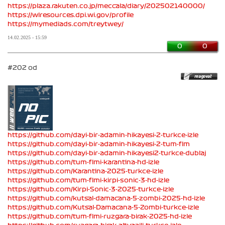
https://plaza.rakuten.co.jp/meccala/diary/202502140000/
https://wlresources.dpi.wi.gov/profile
https://mymediads.com/treytwey/
14.02.2025 - 15:59
0
0
#202 od
https://github.com/dayi-bir-adamin-hikayesi-2-turkce-izle
https://github.com/dayi-bir-adamin-hikayesi-2-tum-flm
https://github.com/dayi-bir-adamin-hikayesi2-turkce-dublaj
https://github.com/tum-flmi-karantina-hd-izle
https://github.com/Karantina-2025-turkce-izle
https://github.com/tum-flmi-kirpi-sonic-3-hd-izle
https://github.com/Kirpi-Sonic-3-2025-turkce-izle
https://github.com/kutsal-damacana-5-zombi-2025-hd-izle
https://github.com/Kutsal-Damacana-5-Zombi-turkce-izle
https://github.com/tum-flmi-ruzgara-birak-2025-hd-izle