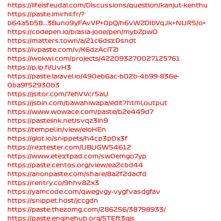
https://lifeisfeudal.com/Discussions/question/kanjut-kenthu
https://paste.imirhil.fr/?
b64a5b58...3Buno9yFAvVP+0pQ/h6vWZDIbVqJk+NUR5/o=
https://codepen.io/brasia-jooe/pen/mybZpwO
https://matters.town/a/21c6dsx0sndt
https://ivpaste.com/v/K6dzAclTZl
https://wokwi.com/projects/422093270027125761
https://p.ip.fi/UvH3
https://paste.laravel.io/490eb6ac-b02b-4b99-836e-
0ba9f52930b3
https://jsitor.com/7ehVVcr5aU
https://jsbin.com/bawahiwapa/edit?html,output
https://www.wowace.com/paste/b2e449d7
https://pastelink.net/svqz3ln9
https://tempel.in/view/eloHEn
https://glot.io/snippets/h4cp3p0x3f
https://rextester.com/UBUGW54612
https://www.etextpad.com/sw0emgo7yp
https://paste.centos.org/view/ea2cbd44
https://anonpaste.com/share/8a2f2dacfd
https://rentry.co/9hhv82x3
https://yamcode.com/qwegvgy-vygfvasdgfav
https://snippet.host/jccgdn
https://paste.thezomg.com/286256/38798933/
https://paste.enginehub.org/5TEft3gjs