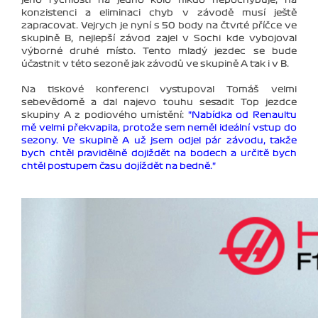
konzistenci a eliminaci chyb v závodě musí ještě
zapracovat. Vejrych je nyní s 50 body na čtvrté příčce ve
skupině B, nejlepší závod zajel v Sochi kde vybojoval
výborné druhé místo. Tento mladý jezdec se bude
účastnit v této sezoně jak závodů ve skupině A tak i v B.
Na tiskové konferenci vystupoval Tomáš velmi
sebevědomě a dal najevo touhu sesadit Top jezdce
skupiny A z podiového umístění:
"Nabídka od Renaultu
mě velmi překvapila, protože sem neměl ideální vstup do
sezony. Ve skupině A už jsem odjel pár závodu, takže
bych chtěl pravidělně dojiždět na bodech a určitě bych
chtěl postupem času dojíždět na bedně."