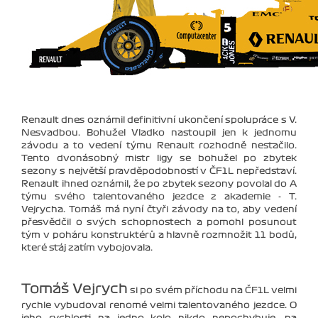
Renault dnes oznámil definitivní ukončení spolupráce s V.
Nesvadbou. Bohužel Vladko nastoupil jen k jednomu
závodu a to vedení týmu Renault rozhodně nestačilo.
Tento dvonásobný mistr ligy se bohužel po zbytek
sezony s největší pravděpodobností v ČF1L nepředstaví.
Renault ihned oznámil, že po zbytek sezony povolal do A
týmu svého talentovaného jezdce z akademie - T.
Vejrycha. Tomáš má nyní čtyři závody na to, aby vedení
přesvědčil o svých schopnostech a pomohl posunout
tým v poháru konstruktérů a hlavně rozmnožit 11 bodů,
které stáj zatím vybojovala.
Tomáš Vejrych
si po svém příchodu na ČF1L velmi
rychle vybudoval renomé velmi talentovaného jezdce. O
jeho rychlosti na jedno kolo nikdo nepochybuje, na