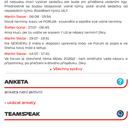
již nebudou moci vybírat sedačku ale bude jim přidělena vedením ligy.
Přednostně se budou obsazovat volné týmy, poté druhé sedačky od
nejslabších týmů. Rozdělení týmů 16.7.
Martin Slezar -
06.08 - 19:54
Nové termíny srazu ve FORUM - koukněte a zapište své volné termíny.
Štefan Günzl -
27.07 - 08:45
Ahoj kluci, jak to vidíte se srazem ? Už je nějaký termín? Díky
Martin Slezar -
19.07 - 19:31
Na SERVERU 2 máte k dispozici upravený mód, ve Forum je popis a ve
Stahuj nový mód a setup.
Martin Slezar -
14.07 - 17:41
Ve forum je otevřené téma Módu 2026/2 - tam směřujte vaše názory a
připomínky, po přečtení krátkého příspěvku. Díky
Všechny zprávy
ANKETA
anketa není aktivní
•
ukázat ankety
TEAMSPEAK