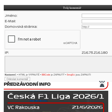
Tvůj komentář
Jméno:
E-Mail:
Domovská stránka:
IP:
216.73.216.180
Nastavení:
• HTML je VYPNUTÉ •
BBCode
je ZAPNUTÝ •
Smajlíci
jsou ZAPNUTI
PŘEDZÁVODNÍ INFO