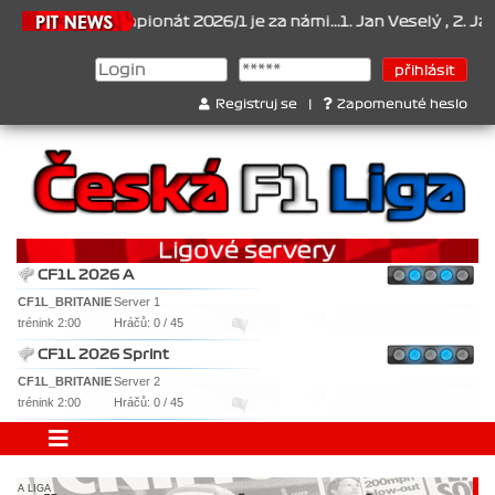
26
Šampionát 2026/1 je za námi...1. Jan Veselý , 2. Jan Nováček ,
Registruj se
|
Zapomenuté heslo
CF1L 2026 A
CF1L_BRITANIE
Server 1
trénink 2:00
Hráčů: 0 / 45
CF1L 2026 Sprint
CF1L_BRITANIE
Server 2
trénink 2:00
Hráčů: 0 / 45
A LIGA