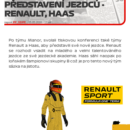
PŘEDSTAVENÍ JEZDCŮ -
RENAULT, HAAS
napsal
PP_GDPR
- 05.05.2016 - 17:44
Po týmu Manor, svolali tiskovou konferenci také týmy
Renault a Haas, aby představili své nové jezdce. Renault
se rozhodl vsadit na mladého a velmi talentováného
jezdce ze své jezdecké akademie. Haas sáhl naopak po
loňském šampionovi skupiny B což je pro tento nový tým
sázka na jistotu.