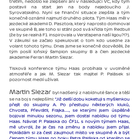
třetím, nedošlo ke zlepšení ani v následující VC, kdy tým
postavil na start jen na body nejedoucího J.
Syrovatského. Nyní se finanční situace zlepšila a tým
konečně oznámil najmutí druhého pilota. Tým Haas měl v
jezdecké akademii D. Pasztora, který naprosto dominoval
ve skupině B, ale toho si stáhl pod svá křídla tým Redbull
(že by se realná F1 inspirovala u Verstapena naší ligou?!?).
V zákulisí se začalo spekulovat o tom kdo usedne za
volant tohoto týmu. Dnes jsme se konečně dozvěděli, že
tým posílí loňský šampion skupiny B a člen jezdecké
akademie Ferrari Martin Slezar.
Tisková konference týmu Haas probíhala v uvolněné
atmosféře a jak M. Slezar tak majitel P. Palásek si
pozornost medií užívali.
Martin Slezar
byl nadšený z nabídnuté šance a těší
se na boj s nejlepšími:
"Již delší dobu koketuji s myšlenkou
přejít do skupiny A. Po přestupu některých kluků,
Chvosta, Převrátil, Frajka....., se kterými jsem úspěšně
bojoval minulou sezonu, jsem dostal nabídku od týmu
Haas. Návrat P. Palaska do ČF1L s novým týmem Haas,
mě utvrdil, že je čas na změnu a nabídku jsem přijal.
Pokládám si za čest zaujmout místo ve skupině A a být
členem týmu Haas po boku Petra Paláska od kterého se