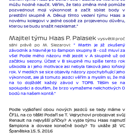
můžu hodně naučit. Věřím, že tato změna mně pomůže
pozvednout moji výkonnost a začít sbírat body v
prestižní skupině A. Děkuji tímto vedení týmu Haas a
novému kolegovi v jedné osobě za projevenou důvěru,
kterou se budu snažit nezklamat."
Majitel týmu Haas P. Palasek
vysvětlil proč
sáhl právě po M. Slezarovi:
" Martin je již zkušený
závodník a hlavně je to šampion skupiny B - což mluví za
vše! Podle mého názoru měl jezdit v A skupině už od
začátku sezony. Účast v B skupině mu spíše tento rok
uškodila a i jeho motivace asi nebyla taková jako loňský
rok. V mediích se sice objevily názory zpochybňující jeho
výkonnost, ale já tomuto jezdci věřím a myslím si, že má
na to dojížděť každý závod v TOP8. Těším se na
spolupráci a doufám, že brzo vymažeme nelichotivých 0
bodů na našem kontě."
Podle vyjádření obou nových jezdců se tedy máme v
ČF1L na co těšit! Podaří se T. Vejrychovi probojovat svůj
Renault na nejvyšší příčky? A vyjde týmu Haas najmutí
šampiona a doveze konečně body? To ukáže již VC
Španělska 15. 5. 2016