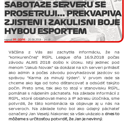
SABOTAZE SERVERU SE
PROSETRUJI... PREKVAPIVA
ZJISTENI I ZAKULISNI BOJE
HYBOU ESPORTEM
napsal
PP_GDPR
- 20.09.2018 - 14:19
Väčšina z Vás asi zachytila informáciu, že na
"konkurenčnej" RGPL League dňa 16.9.2018 počas
závodu ALMS 2018 došlo k útoku. Istý jedinec pod
menom "Jakub Novak" sa dokázal na ich serveri prihlásiť
ako admin a počas závodu povyhadzoval jazdcov so
správou "Karma za minulý týden". V prvom rade sa
chceme ako liga od toho dištancovať a odsúdiť takýto
počin. Preto sme, tak ako to stojí v stanovisku RGPL,
pomáhali s nájdením páchateľa. Na základe informácií z
RGPL, ktoré obsahovali meno a IP adresu útočníka, sme
potvrdili, že táto kombinácia sa objavuje aj u nás na
serveroch. Na základe toho bol ako údajný páchateľ
označený Jan Veselý. Nakoniec sa však ukázalo a
dnes to
môžeme s určitosťou potvrdiť, že Jan je nevinný
.