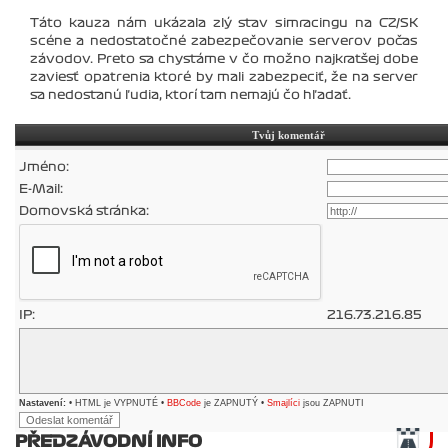
Táto kauza nám ukázala zlý stav simracingu na CZ/SK
scéne a nedostatočné zabezpečovanie serverov počas
závodov. Preto sa chystáme v čo možno najkratšej dobe
zaviesť opatrenia ktoré by mali zabezpeciť, že na server
sa nedostanú ľudia, ktorí tam nemajú čo hľadať.
Tvůj komentář
Jméno:
E-Mail:
Domovská stránka:
IP:
216.73.216.85
Nastavení:
• HTML je VYPNUTÉ •
BBCode
je ZAPNUTÝ •
Smajlíci
jsou ZAPNUTI
PŘEDZÁVODNÍ INFO