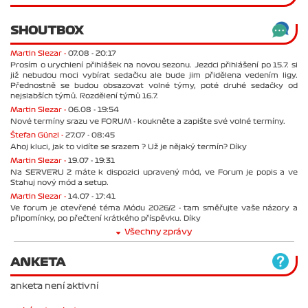
SHOUTBOX
Martin Slezar -
07.08 - 20:17
Prosím o urychlení přihlášek na novou sezonu. Jezdci přihlášení po 15.7. si
již nebudou moci vybírat sedačku ale bude jim přidělena vedením ligy.
Přednostně se budou obsazovat volné týmy, poté druhé sedačky od
nejslabších týmů. Rozdělení týmů 16.7.
Martin Slezar -
06.08 - 19:54
Nové termíny srazu ve FORUM - koukněte a zapište své volné termíny.
Štefan Günzl -
27.07 - 08:45
Ahoj kluci, jak to vidíte se srazem ? Už je nějaký termín? Díky
Martin Slezar -
19.07 - 19:31
Na SERVERU 2 máte k dispozici upravený mód, ve Forum je popis a ve
Stahuj nový mód a setup.
Martin Slezar -
14.07 - 17:41
Ve forum je otevřené téma Módu 2026/2 - tam směřujte vaše názory a
připomínky, po přečtení krátkého příspěvku. Díky
Všechny zprávy
ANKETA
anketa není aktivní