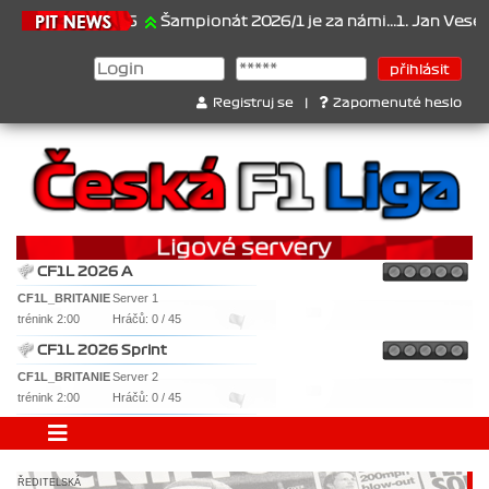
21.6.2026
Šampionát 2026/1 je za námi...1. Jan Veselý , 2. Jan 
Registruj se
|
Zapomenuté heslo
CF1L 2026 A
CF1L_BRITANIE
Server 1
trénink 2:00
Hráčů: 0 / 45
CF1L 2026 Sprint
CF1L_BRITANIE
Server 2
trénink 2:00
Hráčů: 0 / 45
ŘEDITELSKÁ