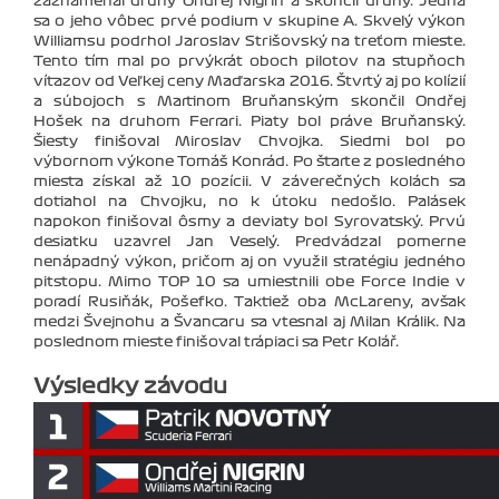
zaznamenal druhý Ondřej Nigrin a skončil druhý. Jedná
sa o jeho vôbec prvé podium v skupine A. Skvelý výkon
Williamsu podrhol Jaroslav Strišovský na treťom mieste.
Tento tím mal po prvýkrát oboch pilotov na stupňoch
víťazov od Veľkej ceny Maďarska 2016. Štvrtý aj po kolízií
a súbojoch s Martinom Bruňanským skončil Ondřej
Hošek na druhom Ferrari. Piaty bol práve Bruňanský.
Šiesty finišoval Miroslav Chvojka. Siedmi bol po
výbornom výkone Tomáš Konrád. Po štarte z posledného
miesta získal až 10 pozícii. V záverečných kolách sa
dotiahol na Chvojku, no k útoku nedošlo. Palásek
napokon finišoval ôsmy a deviaty bol Syrovatský. Prvú
desiatku uzavrel Jan Veselý. Predvádzal pomerne
nenápadný výkon, pričom aj on využil stratégiu jedného
pitstopu. Mimo TOP 10 sa umiestnili obe Force Indie v
poradí Rusiňák, Pošefko. Taktiež oba McLareny, avšak
medzi Švejnohu a Švancaru sa vtesnal aj Milan Králik. Na
poslednom mieste finišoval trápiaci sa Petr Kolář.
Výsledky závodu