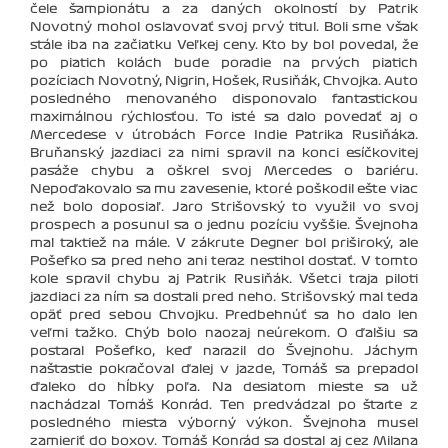
čele šampionátu a za daných okolností by Patrik
Novotný mohol oslavovať svoj prvý titul. Boli sme však
stále iba na začiatku Veľkej ceny. Kto by bol povedal, že
po piatich kolách bude poradie na prvých piatich
pozíciach Novotný, Nigrin, Hošek, Rusiňák, Chvojka. Auto
posledného menovaného disponovalo fantastickou
maximálnou rýchlosťou. To isté sa dalo povedať aj o
Mercedese v útrobách Force Indie Patrika Rusiňáka.
Bruňanský jazdiaci za nimi spravil na konci esíčkovitej
pasáže chybu a oškrel svoj Mercedes o bariéru.
Nepoďakovalo sa mu zavesenie, ktoré poškodil ešte viac
než bolo doposiaľ. Jaro Strišovský to využil vo svoj
prospech a posunul sa o jednu pozíciu vyššie. Švejnoha
mal taktiež na mále. V zákrute Degner bol priširoký, ale
Pošefko sa pred neho ani teraz nestihol dostať. V tomto
kole spravil chybu aj Patrik Rusiňák. Všetci traja piloti
jazdiaci za ním sa dostali pred neho. Strišovský mal teda
opäť pred sebou Chvojku. Predbehnúť sa ho dalo len
veľmi ťažko. Chýb bolo naozaj neúrekom. O ďalšiu sa
postaral Pošefko, keď narazil do Švejnohu. Jáchym
našťastie pokračoval ďalej v jazde, Tomáš sa prepadol
ďaleko do hĺbky poľa. Na desiatom mieste sa už
nachádzal Tomáš Konrád. Ten predvádzal po štarte z
posledného miesta výborný výkon. Švejnoha musel
zamieriť do boxov. Tomáš Konrád sa dostal aj cez Milana