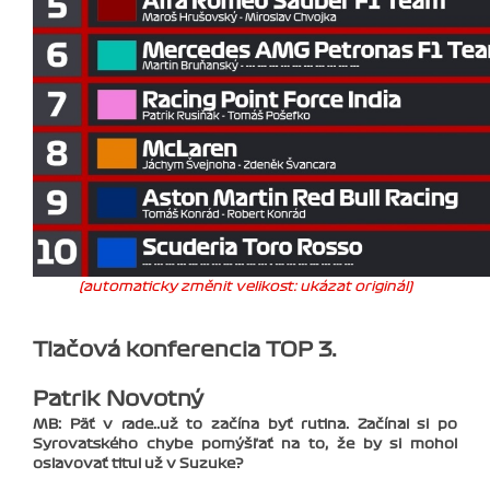
(automaticky změnit velikost: ukázat originál)
Tlačová konferencia TOP 3.
Patrik Novotný
MB: Päť v rade..už to začína byť rutina. Začínal si po
Syrovatského chybe pomýšľať na to, že by si mohol
oslavovať titul už v Suzuke?