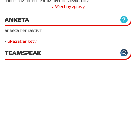
připomínky, po přečtení krátkého příspěvku. Díky
Všechny zprávy
ANKETA
anketa není aktivní
•
ukázat ankety
TEAMSPEAK