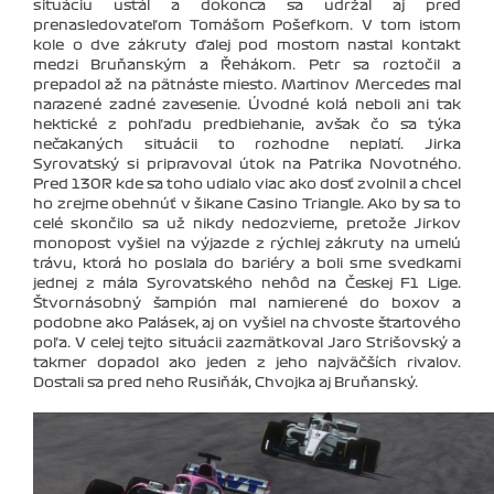
situáciu ustál a dokonca sa udržal aj pred
prenasledovateľom Tomášom Pošefkom. V tom istom
kole o dve zákruty ďalej pod mostom nastal kontakt
medzi Bruňanským a Řehákom. Petr sa roztočil a
prepadol až na pätnáste miesto. Martinov Mercedes mal
narazené zadné zavesenie. Úvodné kolá neboli ani tak
hektické z pohľadu predbiehanie, avšak čo sa týka
nečakaných situácii to rozhodne neplatí. Jirka
Syrovatský si pripravoval útok na Patrika Novotného.
Pred 130R kde sa toho udialo viac ako dosť zvolnil a chcel
ho zrejme obehnúť v šikane Casino Triangle. Ako by sa to
celé skončilo sa už nikdy nedozvieme, pretože Jirkov
monopost vyšiel na výjazde z rýchlej zákruty na umelú
trávu, ktorá ho poslala do bariéry a boli sme svedkami
jednej z mála Syrovatského nehôd na Českej F1 Lige.
Štvornásobný šampión mal namierené do boxov a
podobne ako Palásek, aj on vyšiel na chvoste štartového
poľa. V celej tejto situácii zazmätkoval Jaro Strišovský a
takmer dopadol ako jeden z jeho najväčších rivalov.
Dostali sa pred neho Rusiňák, Chvojka aj Bruňanský.