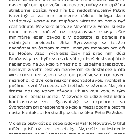
nasledujúcom aj on vošiel do boxovej uličky a bol opäť na
striebornej pozícii. Pred ním bol nedostihnuteľný Patrik
Novotný a za ním pomerne ďaleko kolega Jaro
Strišovský. Poradie na stupňoch víťazov sa zdalo byť
rozhodnuté. Rovnako aj to, že Novotný a Ferrari si ešte
bude musieť počkať na majstrovské oslavy ešte
minimálne jeden závod a v podstate aj poradie na
ostatných pozíciach. Jirka Syrovatský sa totižto
nachádzal na ôsmom mieste. Jediným ťahákom pre oči
bol Hošek. Jazdil rýchlejšie časy než pred ním idúci
Bruňanský a schyľovalo sa k súboju. Hošek si svoj útok
naplánoval na 37. kolo a hneď ho aj úspešne zrealizoval.
Krásnym a veľmi tesným manévrom sa dostal cez pilota
Mercedesu. Ten, aj keď sa o tom pokúsil, sa na odpoveď
nezmohol. O dve kolá neskôr neodhadol svoju rýchlosť a
poškodil svoj Mercedes už tretíkrát v závode. Na jeho
šťastie boli do konca závodu už len dve kolá, a tým
pádom si pozíciu udržal. V závode sa udiala ešte jedna
kontroverzná vec. Syrovatský sa nepohodol so
Švancarom pri predbiehaní o kolo a medzi oboma pilotmi
nastal kontakt. Jirka stratil pozíciu na úkor Petra Paláska.
V cieli sa piatykrát po sebe radoval Patrik Novotný. O titul
môže prísť už len teoreticky. Najlepšie umiestnenie