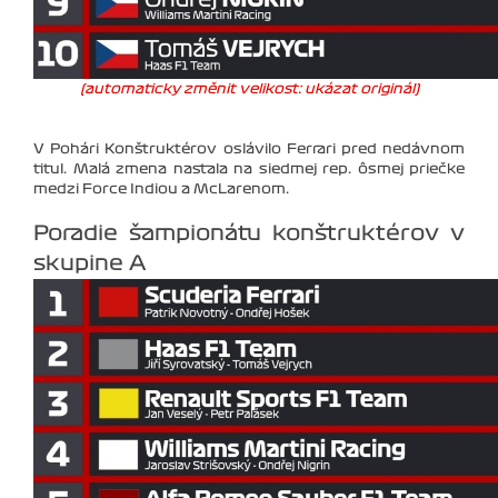
(automaticky změnit velikost: ukázat originál)
V Pohári Konštruktérov oslávilo Ferrari pred nedávnom
titul. Malá zmena nastala na siedmej rep. ôsmej priečke
medzi Force Indiou a McLarenom.
Poradie šampionátu konštruktérov v
skupine A