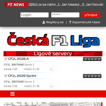
026/1 je za námi...1. Jan Veselý , 2. Jan Nováček , 3. Jakub Chmelí
Registruj se
|
Zapomenuté heslo
CF1L 2026 A
CF1L_BRITANIE
Server 1
trénink 2:00
Hráčů: 0 / 45
CF1L 2026 Sprint
CF1L_BRITANIE
Server 2
trénink 2:00
Hráčů: 0 / 45
A LIGA