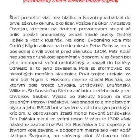
(automaticky změnit velikost: ukázat originál)
Štart prebehol viac než hladko a Novotný vchádzal do
prvej zákruty okruhu ako líder. Pozície na úkor Miroslava
Chvojku, ktorému na druhom prevodovom stupni až
príliš prekĺzli pneumatiky získali mladé pušky Ondřej
Hošek a Patrik Rusiňák. Na konci úvodného kola mal
Ondřej Nigrin zálusk na tretie miesto Petra Paláska, no v
poslednej chvíli zvoľnil pred zákrutou 130R. Petr Kolář
nebude na druhé kolo spomínať v dobrom. V esíčkach bol
jeho monopost veľmi nedotáčavý a narazil do bariéry.
Odnieslo si to jeho zavesenie. Pole sa sformovalo do
niekoľkých menších skupiniek. Prvá trojica utekala, za
nimi boli Nigrin s Hoškom, mierne strácal Rusiňák, za
ktorým bola trojica Chvojka, Strišovský, Bruňanský.
Williams Strišovského išiel na začiatku tretieho kola pred
Chvojkov Sauber. Výjazd zo zákruty Spoon sa stal
osudným Petrovi Paláskovi. Neodhadol to z množstvom
plynu a jeho R.S.18 bol v bariére s odtrhnutým predným
krídlom. O obrovskom šťastí mohol hovoriť Strišovský.
Ten Paláska minul len veľmi tesne. V zákrute 130R však
následne zaútočil na Patrika Rusiňáka a bol úspešný. V
štvrtom kole zaváhal v podobnom mieste ako Petr Kolář
Jáchym Švejnoha, no skúsený pilot McLarenu túto