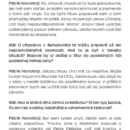
Patrik Novotný:
Po Jirkově chybě už to bylo jednoduché,
ale měl sem občas problém se koncentrovat a pramenilo
z toho pár chyb. Co se týče titulu popravdě sem o tom
přemýšlel, Martin mi sdělil, že by musel být okolo 17.místa,
což bylo nepravděpodobné. Motor Jirkovi také vydržel,
udělal pěkný posun během závodu, takže musím vydržet
minimálně do Maďarska.
MB: O víťazstvo v šampionáte ťa môžu pripraviť už len
nepredvídateľné okolnosti. Aké to je byť v takejto
situácii? Bojoval by si radšej o titul do posledných kôl
poslednej Veľkej ceny?
Patrik Novotný:
Jistotu titulu chci mít co nejdříve. Může
to být můj první titul zde na CF1L, takže budu rád, když to
v klidu v neděli dotáhnu do úspěšného konce. V příštích
sezonách bych ale určitě bral tuhý boj až do posledního
závodu.
MB: Ako si strávil dlhú zimnú prestávku? Si ten typ jazdca,
čo ani cez sviatky nezaháľal a vehementne testoval?
Patrik Novotný:
Byl sem týden pryč, takže sem si ode
všeho odpočinul. Trochu sme s Martinem bojovali s
opravou volantu od Petra Paláska, což mě trochu z