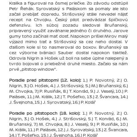
Kralíka a figuroval na ôsmej priečke. Zo závodu odstúpil
Petr Řehák. Syrovatský s Paláskom sa pomaly ale isto
začali prebíjať dopredu. Strišovský stále nevedel nájsť
recept na Chvojku. Český pilot predvádzal špičkovú
defenzívu. Ich súboj zozadu sledoval Bruňanský,
pripravený využiť zaváhanie jedného či druhého. Jarove
gumy toho začínali mať dosť. Napokon prišiel Mirov malý
výjazd mimo trať a Strišovský sa cez neho dostal. V
ďalšom kole si to nasmeroval do boxov. Bruňanský sa
cez výborne brániaci Sauber dostal napokon taktiež.
Odrovia Nigrin a Hošek už boli na sebe úplne nalepený a
tvrdo bojovali o priebežné druhé miesto. Začalo sa nám
prvé ‚‚pitstop window‘‘.
Poradie pred pitstopmi (12. kolo):
1.) P. Novotný, 2.) O.
Nigrin, 3.) O. Hošek, 4.) J. Strišovský, 5.) M.) Bruňanský, 6.)
M. Chvojka, 7.) P. Rusiňák, 8.) T. Konrád, 9.) J. Veselý, 10.) P.
Palásek, 11.) M. Králik, 12.) T. Pošefko, 13.) Z. Švancara, 14.)
J. Švejnoha, 15.) J. Syrovatský, 16.) P. Kolář
Poradie po pitstopoch (18. kolo):
1.) P. Novotný, 2.) O.
Nigrin, 3.) O. Hošek, 4.) J. Strišovský, 5.) T. Konrád, 6.) M.
Bruňanský, 7.) M. Chvojka, 8.) J. Veselý, 9.) P. Rusiňák, 10.)
M. Králik, 11.) P. Palásek, 12.) J. Syrovatský, 13.) Z. Švancara,
14.) T. Pošefko, 15.) J. Švejnoha, 16.) P. Kolář