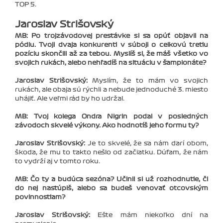
TOP 5.
Jaroslav Strišovský
MB: Po trojzávodovej prestávke si sa opúť objavil na
pódiu. Tvoji dvaja konkurenti v súboji o celkovú tretiu
pozíciu skončili až za tebou. Myslíš si, že máš všetko vo
svojich rukách, alebo nehľadíš na situáciu v šampionáte?
Jaroslav Strišovský:
Myslím, že to mám vo svojich
rukách, ale obaja sú rýchli a nebude jednoduché 3. miesto
uhájiť. Ale veľmi rád by ho udržal.
MB: Tvoj kolega Ondra Nigrin podal v posledných
závodoch skvelé výkony. Ako hodnotíš jeho formu ty?
Jaroslav Strišovský:
Je to skvelé, že sa nám darí obom,
škoda, že mu to takto nešlo od začiatku. Dúfam, že nám
to vydrží aj v tomto roku.
MB: Čo ty a budúca sezóna? Učinil si už rozhodnutie, či
do nej nastúpiš, alebo sa budeš venovať otcovským
povinnostiam?
Jaroslav Strišovský:
Ešte mám niekoľko dní na