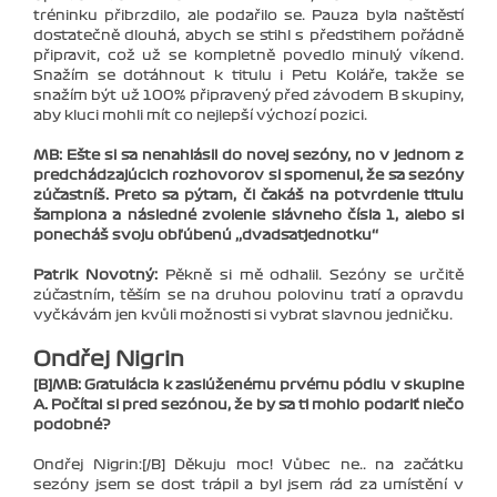
tréninku přibrzdilo, ale podařilo se. Pauza byla naštěstí
dostatečně dlouhá, abych se stihl s předstihem pořádně
připravit, což už se kompletně povedlo minulý víkend.
Snažím se dotáhnout k titulu i Peťu Koláře, takže se
snažím být už 100% připravený před závodem B skupiny,
aby kluci mohli mít co nejlepší výchozí pozici.
MB: Ešte si sa nenahlásil do novej sezóny, no v jednom z
predchádzajúcich rozhovorov si spomenul, že sa sezóny
zúčastníš. Preto sa pýtam, či čakáš na potvrdenie titulu
šampiona a následné zvolenie slávneho čísla 1, alebo si
ponecháš svoju obľúbenú ‚‚dvadsaťjednotku‘‘
Patrik Novotný:
Pěkně si mě odhalil. Sezóny se určitě
zúčastním, těším se na druhou polovinu tratí a opravdu
vyčkávám jen kvůli možnosti si vybrat slavnou jedničku.
Ondřej Nigrin
[B]MB: Gratulácia k zaslúženému prvému pódiu v skupine
A. Počítal si pred sezónou, že by sa ti mohlo podariť niečo
podobné?
Ondřej Nigrin:[/B] Děkuju moc! Vůbec ne.. na začátku
sezóny jsem se dost trápil a byl jsem rád za umístění v