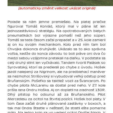
(automaticky změnit velikost: ukázat originál)
Poradie sa nám jemne premiešalo. Na piatej priečke
figuroval Tomáš Konrád, ktorý mal v pláne ísť len
jednozastávkovú stratégiu. Na opotrebovaných bielych
pneumatikách bol výrazne pomalší než jeho súperi.
Tomáš sa teda časom začal prepadať a v 25. kole zamieril
aj on ku svojim mechanikom. Kolo pred ním tam bol
Chvojka dokonca druhýkrát. Ukázalo sa to ako správna
voľba, keďže do konca závodu to boli práve oni dva čo
medzi sebou vzájomne pretekali na diaľku. V podstate sa
celý druhý stint len vyčkávalo. Tandem tvorili Palásek so
Syrovatský, ktorí sa predierali po chybe z úvodu. Hošek
jazdil nalepený za Nigrinom, ale na predbiehací manéver
sa nezmohol. Strišovský si vybudoval veľký odstup pred
Bruňanským. Pošefko sa taktiež vozil za Švancarom. Po
chybe pilota McLarenu sa dostal pred neho. V 27. kole
prišla rana Ondru Hoška. Aj on doplatil na zradnosť 130R.
Dlhý pitstop ho odsunul až za Bruňanského. Pilot
Mercedesu za ocitol na štvrtej pozícii. Hošek bol piaty. V
tom čase začali druhé plánované zastávky v boxoch, a
tak mal Ondra šťastie v nešťastí, že stratil ešte pomerne
málo. Na jedno kolo sa vo vedení ocitol Ondřej Nigrin. V