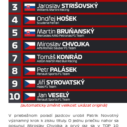
(automaticky změnit velikost: ukázat originál)
V priebežnom poradí jazdcov urobil Patrik Novotný
významný krok k zisku tituly. O jednu priečku nahor sa
posunul Miroslav Chvojka a prvý raz sa v TOP 10