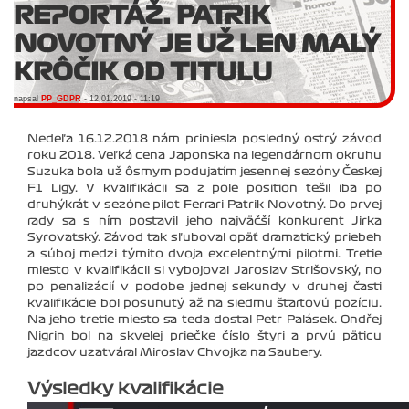
REPORTÁŽ: PATRIK
NOVOTNÝ JE UŽ LEN MALÝ
KRÔČIK OD TITULU
napsal
PP_GDPR
- 12.01.2019 - 11:19
Nedeľa 16.12.2018 nám priniesla posledný ostrý závod
roku 2018. Veľká cena Japonska na legendárnom okruhu
Suzuka bola už ôsmym podujatím jesennej sezóny Českej
F1 Ligy. V kvalifikácii sa z pole position tešil iba po
druhýkrát v sezóne pilot Ferrari Patrik Novotný. Do prvej
rady sa s ním postavil jeho najväčší konkurent Jirka
Syrovatský. Závod tak sľuboval opäť dramatický priebeh
a súboj medzi týmito dvoja excelentnými pilotmi. Tretie
miesto v kvalifikácii si vybojoval Jaroslav Strišovský, no
po penalizácií v podobe jednej sekundy v druhej časti
kvalifikácie bol posunutý až na siedmu štartovú pozíciu.
Na jeho tretie miesto sa teda dostal Petr Palásek. Ondřej
Nigrin bol na skvelej priečke číslo štyri a prvú päticu
jazdcov uzatváral Miroslav Chvojka na Saubery.
Výsledky kvalifikácie