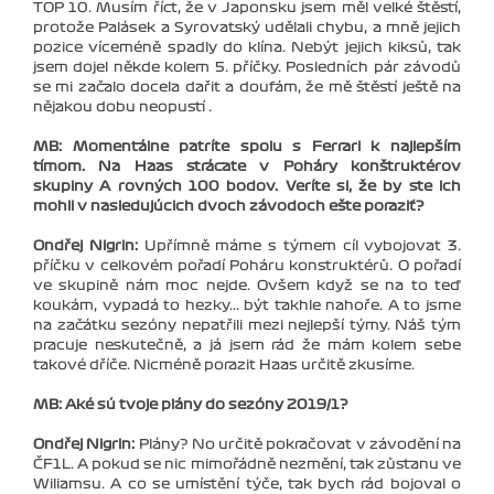
TOP 10. Musím říct, že v Japonsku jsem měl velké štěstí,
protože Palásek a Syrovatský udělali chybu, a mně jejich
pozice víceméně spadly do klína. Nebýt jejich kiksů, tak
jsem dojel někde kolem 5. příčky. Posledních pár závodů
se mi začalo docela dařit a doufám, že mě štěstí ještě na
nějakou dobu neopustí .
MB: Momentálne patríte spolu s Ferrari k najlepším
tímom. Na Haas strácate v Poháry konštruktérov
skupiny A rovných 100 bodov. Veríte si, že by ste ich
mohli v nasledujúcich dvoch závodoch ešte poraziť?
Ondřej Nigrin:
Upřímně máme s týmem cíl vybojovat 3.
příčku v celkovém pořadí Poháru konstruktérů. O pořadí
ve skupině nám moc nejde. Ovšem když se na to teď
koukám, vypadá to hezky... být takhle nahoře. A to jsme
na začátku sezóny nepatřili mezi nejlepší týmy. Náš tým
pracuje neskutečně, a já jsem rád že mám kolem sebe
takové dříče. Nicméně porazit Haas určitě zkusíme.
MB: Aké sú tvoje plány do sezóny 2019/1?
Ondřej Nigrin:
Plány? No určitě pokračovat v závodění na
ČF1L. A pokud se nic mimořádně nezmění, tak zůstanu ve
Wiliamsu. A co se umístění týče, tak bych rád bojoval o