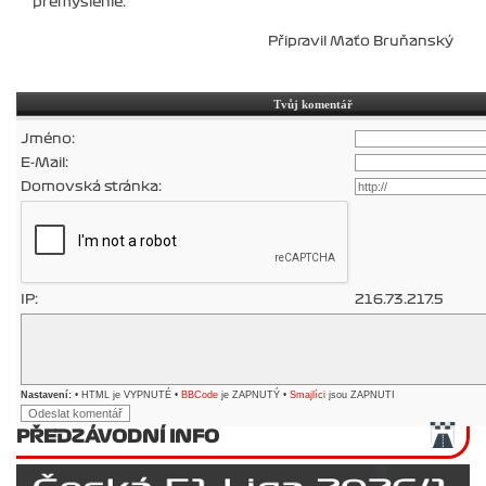
premyslenie.
Připravil Maťo Bruňanský
Tvůj komentář
Jméno:
E-Mail:
Domovská stránka:
IP:
216.73.217.5
Nastavení:
• HTML je VYPNUTÉ •
BBCode
je ZAPNUTÝ •
Smajlíci
jsou ZAPNUTI
PŘEDZÁVODNÍ INFO