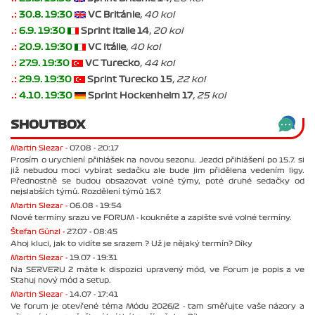
.:
30.8. 19:30
VC Británie
, 40 kol
.:
6.9. 19:30
Sprint Italie 14
, 20 kol
.:
20.9. 19:30
VC Itálie
, 40 kol
.:
27.9. 19:30
VC Turecko
, 44 kol
.:
29.9. 19:30
Sprint Turecko 15
, 22 kol
.:
4.10. 19:30
Sprint Hockenheim 17
, 25 kol
SHOUTBOX
Martin Slezar -
07.08 - 20:17
Prosím o urychlení přihlášek na novou sezonu. Jezdci přihlášení po 15.7. si
již nebudou moci vybírat sedačku ale bude jim přidělena vedením ligy.
Přednostně se budou obsazovat volné týmy, poté druhé sedačky od
nejslabších týmů. Rozdělení týmů 16.7.
Martin Slezar -
06.08 - 19:54
Nové termíny srazu ve FORUM - koukněte a zapište své volné termíny.
Štefan Günzl -
27.07 - 08:45
Ahoj kluci, jak to vidíte se srazem ? Už je nějaký termín? Díky
Martin Slezar -
19.07 - 19:31
Na SERVERU 2 máte k dispozici upravený mód, ve Forum je popis a ve
Stahuj nový mód a setup.
Martin Slezar -
14.07 - 17:41
Ve forum je otevřené téma Módu 2026/2 - tam směřujte vaše názory a