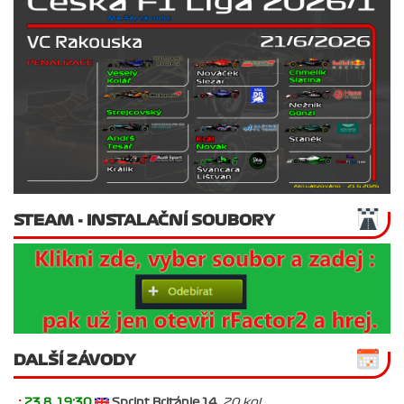
STEAM - INSTALAČNÍ SOUBORY
DALŠÍ ZÁVODY
.:
23.8. 19:30
Sprint Británie 14
, 20 kol