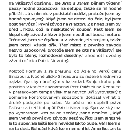
na vítězství dosáhnul, ale Jirka s Jarem během týdenní
pauzy hodně zapracovali na setupu, takže se mi hodně
přiblížili. Já s ním nic v podstatě nedělal, protože jsem byl
hodně spokojený. Když jsem se dostal do čela, byl jsem
dost nervózní. První závod na rFactoru 2 a hned jsem byl
před Jirkou, což je neskutečný soupeř. Fakt jsem se
klepal celý závod a hlavně jsem neodhadl boost motoru.
Trénoval jsem se čtyřkou a v závode jel s trojkou, takže
jsem brzdil všude dřív. Třetí místo z prvního závodu
nebylo uspokojivé, protože jsem se cítil na vítězství, ale
bylo to těsný, rozhodovali desetiny.‘‘
zhodnotil úvodný
závod ročníku Patrik Novotný.
Kolotoč Formuly 1 sa presunul do Ázie na Veľkú cenu
Singapuru. Nočné uličky Singapuru sú radené k jedným z
najviac fyzicky náročným v kalendári. Svoju druhú pole
position v kariére zaznamenal Petr Palásek na Renaulte.
V pretekovom tempe však mal navrch Jiří Syrovatský a
pomerne kontrolovaným spôsobom dokázal vyhrať aj
druhé podujatie po sebe. Na pódiu ho doplnili práve
Palásek a tretí bol opäť Patrik Novotný. Syrovatský mal
po vydarenom vstupe do sezóny jasné ambície.
‚‚Když
jsem vyhrál první dva závody sezóny, říkal jsem si 'jasně,
je to super, ale ještě jsem nevědel jak to bude. Věřil jsem si
na to dost. Bohužel když jsem nemohl jet Ameriku, tak to