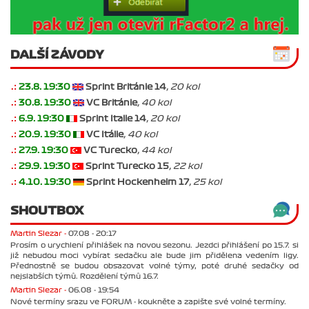
DALŠÍ ZÁVODY
.:
23.8. 19:30
Sprint Británie 14
, 20 kol
.:
30.8. 19:30
VC Británie
, 40 kol
.:
6.9. 19:30
Sprint Italie 14
, 20 kol
.:
20.9. 19:30
VC Itálie
, 40 kol
.:
27.9. 19:30
VC Turecko
, 44 kol
.:
29.9. 19:30
Sprint Turecko 15
, 22 kol
.:
4.10. 19:30
Sprint Hockenheim 17
, 25 kol
SHOUTBOX
Martin Slezar -
07.08 - 20:17
Prosím o urychlení přihlášek na novou sezonu. Jezdci přihlášení po 15.7. si
již nebudou moci vybírat sedačku ale bude jim přidělena vedením ligy.
Přednostně se budou obsazovat volné týmy, poté druhé sedačky od
nejslabších týmů. Rozdělení týmů 16.7.
Martin Slezar -
06.08 - 19:54
Nové termíny srazu ve FORUM - koukněte a zapište své volné termíny.