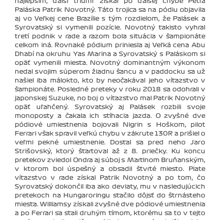
najlepším, ďalší triumf získal po ďalšej chybe Petra
Paláska Patrik Novotný. Táto trojica sa na pódiu objavila
aj vo Veľkej cene Brazílie s tým rozdielom, že Palásek a
Syrovatský si vymenili pozície. Novotný takisto vyhral
tretí podnik v rade a razom bola situácia v šampionáte
celkom iná. Rovnaké pódium priniesla aj Veľká cena Abu
Dhabí na okruhu Yas Marina a Syrovatský s Paláskom si
opäť vymenili miesta. Novotný dominantným výkonom
nedal svojim súperom žiadnu šancu a v paddocku sa už
našiel iba málokto, kto by neočakával jeho víťazstvo v
šampionáte. Posledné preteky v roku 2018 sa odohrali v
japonskej Suzuke, no boj o víťazstvo mal Patrik Novotný
opäť uľahčený. Syrovatský aj Palásek rozbili svoje
monoposty a čakala ich stíhacia jazda. O zvyšné dve
pódiové umiestnenia bojovali Nigrin s Hoškom, pilot
Ferrari však spravil veľkú chybu v zákrute 130R a prišiel o
veľmi pekné umiestnenie. Dostal sa pred neho Jaro
Strišovský, ktorý štartoval až z 8. priečky. Ku koncu
pretekov zviedol Ondra aj súboj s Martinom Bruňanským,
v ktorom bol úspešný a obsadil štvrté miesto. Piate
víťazstvo v rade získal Patrik Novotný a po tom, čo
Syrovatský dokončil iba ako deviaty, mu v nasledujúcich
pretekoch na Hungaroringu stačilo dôjsť do štrnásteho
miesta. Williamsy získali zvyšné dve pódiové umiestnenia
a po Ferrari sa stali druhým tímom, ktorému sa to v tejto