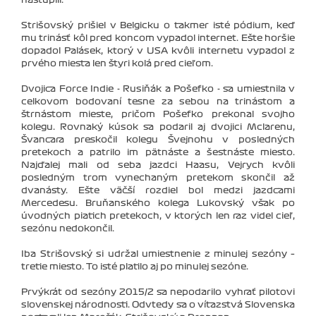
Strišovský prišiel v Belgicku o takmer isté pódium, keď
mu trinásť kôl pred koncom vypadol internet. Ešte horšie
dopadol Palásek, ktorý v USA kvôli internetu vypadol z
prvého miesta len štyri kolá pred cieľom.
Dvojica Force Indie - Rusiňák a Pošefko - sa umiestnila v
celkovom bodovaní tesne za sebou na trinástom a
štrnástom mieste, pričom Pošefko prekonal svojho
kolegu. Rovnaký kúsok sa podaril aj dvojici Mclarenu,
Švancara preskočil kolegu Švejnohu v posledných
pretekoch a patrilo im pätnáste a šestnáste miesto.
Najďalej mali od seba jazdci Haasu, Vejrych kvôli
posledným trom vynechaným pretekom skončil až
dvanásty. Ešte väčší rozdiel bol medzi jazdcami
Mercedesu. Bruňanského kolega Lukovský však po
úvodných piatich pretekoch, v ktorých len raz videl cieľ,
sezónu nedokončil.
Iba Strišovský si udržal umiestnenie z minulej sezóny –
tretie miesto. To isté platilo aj po minulej sezóne.
Prvýkrát od sezóny 2015/2 sa nepodarilo vyhrať pilotovi
slovenskej národnosti. Odvtedy sa o víťazstvá Slovenska