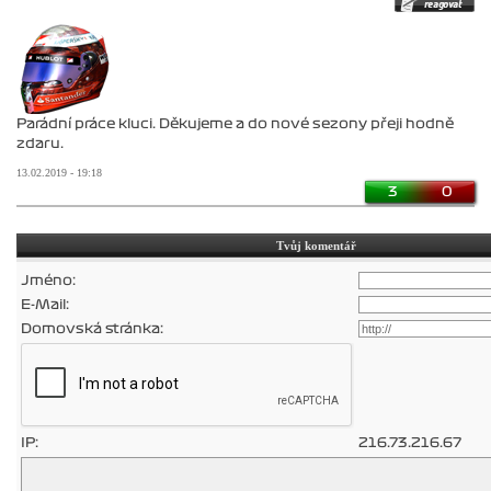
Parádní práce kluci. Děkujeme a do nové sezony přeji hodně
zdaru.
13.02.2019 - 19:18
3
0
Tvůj komentář
Jméno:
E-Mail:
Domovská stránka:
IP:
216.73.216.67