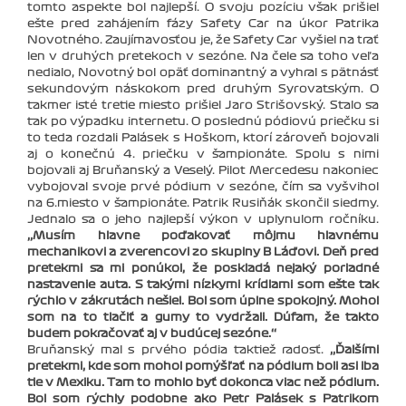
tomto aspekte bol najlepší. O svoju pozíciu však prišiel
ešte pred zahájením fázy Safety Car na úkor Patrika
Novotného. Zaujímavosťou je, že Safety Car vyšiel na trať
len v druhých pretekoch v sezóne. Na čele sa toho veľa
nedialo, Novotný bol opäť dominantný a vyhral s pätnásť
sekundovým náskokom pred druhým Syrovatským. O
takmer isté tretie miesto prišiel Jaro Strišovský. Stalo sa
tak po výpadku internetu. O poslednú pódiovú priečku si
to teda rozdali Palásek s Hoškom, ktorí zároveň bojovali
aj o konečnú 4. priečku v šampionáte. Spolu s nimi
bojovali aj Bruňanský a Veselý. Pilot Mercedesu nakoniec
vybojoval svoje prvé pódium v sezóne, čím sa vyšvihol
na 6.miesto v šampionáte. Patrik Rusiňák skončil siedmy.
Jednalo sa o jeho najlepší výkon v uplynulom ročníku.
‚‚Musím hlavne poďakovať môjmu hlavnému
mechanikovi a zverencovi zo skupiny B Láďovi. Deň pred
pretekmi sa mi ponúkol, že poskladá nejaký poriadné
nastavenie auta. S takými nízkymi krídlami som ešte tak
rýchlo v zákrutách nešiel. Bol som úplne spokojný. Mohol
som na to tlačiť a gumy to vydržali. Dúfam, že takto
budem pokračovať aj v budúcej sezóne.‘‘
Bruňanský mal s prvého pódia taktiež radosť.
‚‚Ďalšími
pretekmi, kde som mohol pomýšľať na pódium boli asi iba
tie v Mexiku. Tam to mohlo byť dokonca viac než pódium.
Bol som rýchly podobne ako Petr Palásek s Patrikom