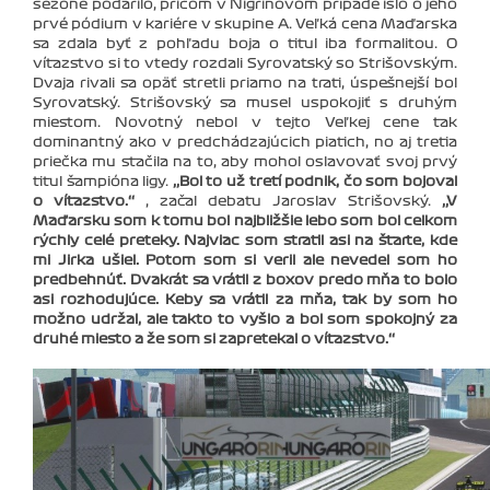
sezóne podarilo, pričom v Nigrinovom prípade išlo o jeho
prvé pódium v kariére v skupine A. Veľká cena Maďarska
sa zdala byť z pohľadu boja o titul iba formalitou. O
víťazstvo si to vtedy rozdali Syrovatský so Strišovským.
Dvaja rivali sa opäť stretli priamo na trati, úspešnejší bol
Syrovatský. Strišovský sa musel uspokojiť s druhým
miestom. Novotný nebol v tejto Veľkej cene tak
dominantný ako v predchádzajúcich piatich, no aj tretia
priečka mu stačila na to, aby mohol oslavovať svoj prvý
titul šampióna ligy.
‚‚Bol to už tretí podnik, čo som bojoval
o víťazstvo.‘‘
, začal debatu Jaroslav Strišovský.
‚‚V
Maďarsku som k tomu bol najbližšie lebo som bol celkom
rýchly celé preteky. Najviac som stratil asi na štarte, kde
mi Jirka ušiel. Potom som si veril ale nevedel som ho
predbehnúť. Dvakrát sa vrátil z boxov predo mňa to bolo
asi rozhodujúce. Keby sa vrátil za mňa, tak by som ho
možno udržal, ale takto to vyšlo a bol som spokojný za
druhé miesto a že som si zapretekal o víťazstvo.‘‘