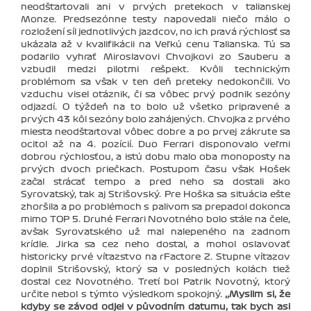
neodštartovali ani v prvých pretekoch v talianskej
Monze. Predsezónne testy napovedali niečo málo o
rozložení síl jednotlivých jazdcov, no ich pravá rýchlosť sa
ukázala až v kvalifikácii na Veľkú cenu Talianska. Tú sa
podarilo vyhrať Miroslavovi Chvojkovi zo Sauberu a
vzbudil medzi pilotmi rešpekt. Kvôli technickým
problémom sa však v ten deň preteky nedokončili. Vo
vzduchu visel otáznik, či sa vôbec prvý podnik sezóny
odjazdí. O týždeň na to bolo už všetko pripravené a
prvých 43 kôl sezóny bolo zahájených. Chvojka z prvého
miesta neodštartoval vôbec dobre a po prvej zákrute sa
ocitol až na 4. pozícií. Duo Ferrari disponovalo veľmi
dobrou rýchlosťou, a istú dobu malo oba monoposty na
prvých dvoch priečkach. Postupom času však Hošek
začal strácať tempo a pred neho sa dostali ako
Syrovatský, tak aj Strišovský. Pre Hoška sa situácia ešte
zhoršila a po problémoch s palivom sa prepadol dokonca
mimo TOP 5. Druhé Ferrari Novotného bolo stále na čele,
avšak Syrovatského už mal nalepeného na zadnom
krídle. Jirka sa cez neho dostal, a mohol oslavovať
historicky prvé víťazstvo na rFactore 2. Stupne víťazov
doplnil Strišovský, ktorý sa v posledných kolách tiež
dostal cez Novotného. Tretí bol Patrik Novotný, ktorý
určite nebol s týmto výsledkom spokojný.
‚‚Myslim si, že
kdyby se závod odjel v původním datumu, tak bych asi