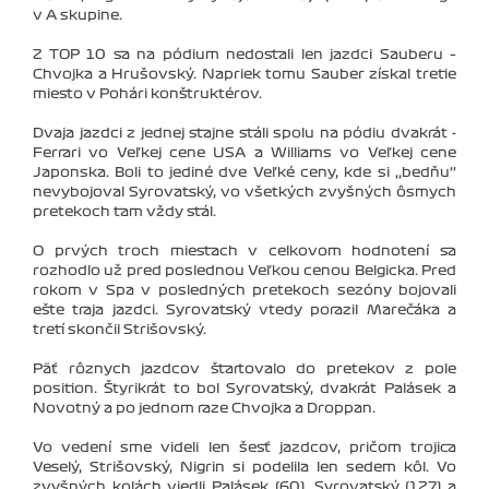
v A skupine.
Z TOP 10 sa na pódium nedostali len jazdci Sauberu –
Chvojka a Hrušovský. Napriek tomu Sauber získal tretie
miesto v Pohári konštruktérov.
Dvaja jazdci z jednej stajne stáli spolu na pódiu dvakrát -
Ferrari vo Veľkej cene USA a Williams vo Veľkej cene
Japonska. Boli to jediné dve Veľké ceny, kde si ‚‚bedňu‘‘
nevybojoval Syrovatský, vo všetkých zvyšných ôsmych
pretekoch tam vždy stál.
O prvých troch miestach v celkovom hodnotení sa
rozhodlo už pred poslednou Veľkou cenou Belgicka. Pred
rokom v Spa v posledných pretekoch sezóny bojovali
ešte traja jazdci. Syrovatský vtedy porazil Marečáka a
tretí skončil Strišovský.
Päť rôznych jazdcov štartovalo do pretekov z pole
position. Štyrikrát to bol Syrovatský, dvakrát Palásek a
Novotný a po jednom raze Chvojka a Droppan.
Vo vedení sme videli len šesť jazdcov, pričom trojica
Veselý, Strišovský, Nigrin si podelila len sedem kôl. Vo
zvyšných kolách viedli Palásek (60), Syrovatský (127) a