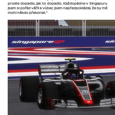
proste dopadlo, jak to dopadlo. Každopádne v Singapuru
jsem si pořád věřil a vůbec jsem nepředpokládal, že by mě
mohl někdo překonat.‘‘