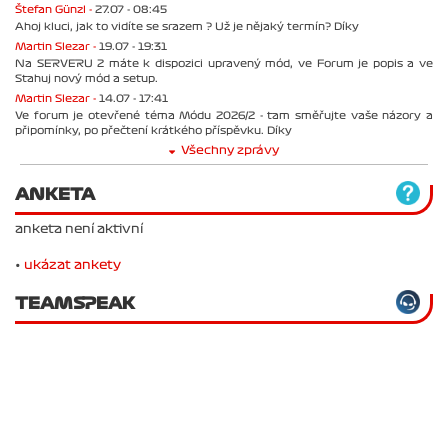
Štefan Günzl -
27.07 - 08:45
Ahoj kluci, jak to vidíte se srazem ? Už je nějaký termín? Díky
Martin Slezar -
19.07 - 19:31
Na SERVERU 2 máte k dispozici upravený mód, ve Forum je popis a ve
Stahuj nový mód a setup.
Martin Slezar -
14.07 - 17:41
Ve forum je otevřené téma Módu 2026/2 - tam směřujte vaše názory a
připomínky, po přečtení krátkého příspěvku. Díky
Všechny zprávy
ANKETA
anketa není aktivní
•
ukázat ankety
TEAMSPEAK