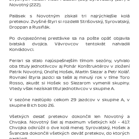
Novotný (222).
Palásek s Novotným získali tri najrýchlejšie kolá
pretekov. Zvyšné štyri si rozdelili Strišovský, Syrovatský,
Droppan a Rusiňák.
Po dvojsezónnej prestávke sa na pošte opäť objavila
bratská dvojica. Vávrovcov tentokrát nahradili
Konrádovci.
Ferrari sa stalo najúspešnejším tímom sezóny, vyhralo
oba tituly jednotlivcov aj Pohár Konštruktérov v zložení
Patrik Novotný, Ondřej Hošek, Martin Slezar a Petr Kolář.
Rovnakí štyria jazdci sa tešili aj minulý rok v tíme Toro
Rosso, akurát si Hošek so Slezarom vymenili skupiny.
Vtedy však nezískali titul jednotlivcov v skupine A.
V sezóne nastúpilo celkom 29 jazdcov v skupine A, v
skupine B ich bolo 26.
Všetkých desať pretekov dokončili len Novotný a
Chvojka. Novotný šiel aj maximum všetkých kôl – 417.
Chvojka odkrúžil o dve kolá menej. Syrovatský, Hošek a
Švancara dokončili všetkých deväť pretekov, do ktorých
nastúpili.