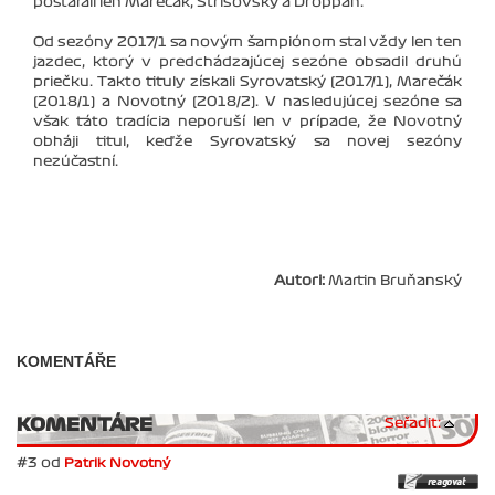
postarali len Marečák, Strišovský a Droppan.
Od sezóny 2017/1 sa novým šampiónom stal vždy len ten
jazdec, ktorý v predchádzajúcej sezóne obsadil druhú
priečku. Takto tituly získali Syrovatský (2017/1), Marečák
(2018/1) a Novotný (2018/2). V nasledujúcej sezóne sa
však táto tradícia neporuší len v prípade, že Novotný
obháji titul, keďže Syrovatský sa novej sezóny
nezúčastní.
Autori:
Martin Bruňanský
KOMENTÁŘE
KOMENTÁRE
Seřadit:
#3 od
Patrik Novotný