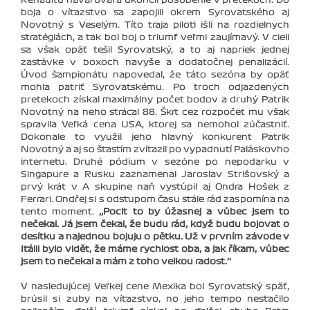
boja o víťazstvo sa zapojili okrem Syrovatského aj
Novotný s Veselým. Títo traja piloti išli na rozdielnych
stratégiách, a tak bol boj o triumf veľmi zaujímavý. V cieli
sa však opäť tešil Syrovatský, a to aj napriek jednej
zastávke v boxoch navyše a dodatočnej penalizácií.
Úvod šampionátu napovedal, že táto sezóna by opäť
mohla patriť Syrovatskému. Po troch odjazdených
pretekoch získal maximálny počet bodov a druhý Patrik
Novotný na neho strácal 88. Škrt cez rozpočet mu však
spravila Veľká cena USA, ktorej sa nemohol zúčastniť.
Dokonale to využil jeho hlavný konkurent Patrik
Novotný a aj so šťastím zvíťazil po vypadnutí Paláskovho
internetu. Druhé pódium v sezóne po nepodarku v
Singapure a Rusku zaznamenal Jaroslav Strišovský a
prvý krát v A skupine naň vystúpil aj Ondra Hošek z
Ferrari. Ondřej si s odstupom času stále rád zaspomína na
tento moment.
‚‚Pocit to by úžasnej a vůbec jsem to
nečekal. Já jsem čekal, že budu rád, když budu bojovat o
desítku a najednou bojuju o pětku. Už v prvním závode v
Itálii bylo vidět, že máme rychlost oba, a jak říkam, vůbec
jsem to nečekal a mám z toho velkou radost.‘‘
V nasledujúcej Veľkej cene Mexika bol Syrovatský späť,
brúsil si zuby na víťazstvo, no jeho tempo nestačilo