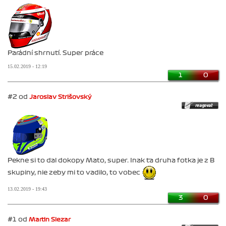
Parádní shrnutí. Super práce
15.02.2019 - 12:19
1
0
#2 od
Jaroslav Strišovský
Pekne si to dal dokopy Mato, super. Inak ta druha fotka je z B
skupiny, nie zeby mi to vadilo, to vobec
13.02.2019 - 19:43
3
0
#1 od
Martin Slezar