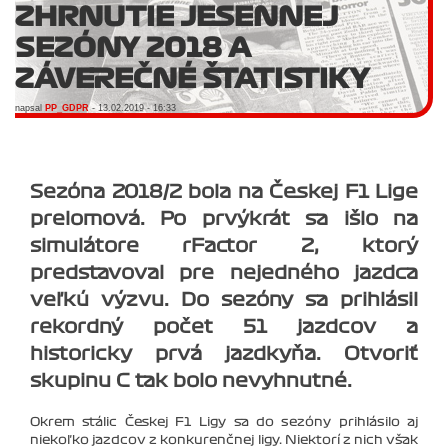
ZHRNUTIE JESENNEJ
SEZÓNY 2018 A
ZÁVEREČNÉ ŠTATISTIKY
napsal
PP_GDPR
- 13.02.2019 - 16:33
Sezóna 2018/2 bola na Českej F1 Lige
prelomová. Po prvýkrát sa išlo na
simulátore rFactor 2, ktorý
predstavoval pre nejedného jazdca
veľkú výzvu. Do sezóny sa prihlásil
rekordný počet 51 jazdcov a
historicky prvá jazdkyňa. Otvoriť
skupinu C tak bolo nevyhnutné.
Okrem stálic Českej F1 Ligy sa do sezóny prihlásilo aj
niekoľko jazdcov z konkurenčnej ligy. Niektorí z nich však