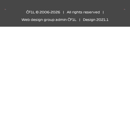
ČF1L © 2006-2026
|
All rights reserved
|
Web design group admin ČF1L
|
Design 2021.1