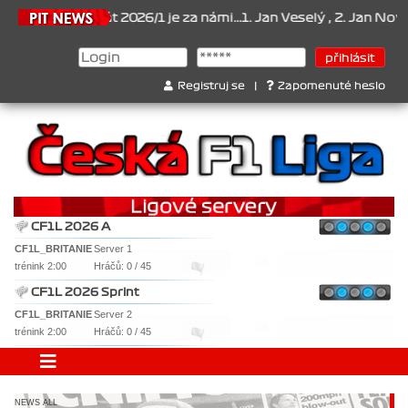
nát 2026/1 je za námi...1. Jan Veselý , 2. Jan Nováček , 3. Jakub C
Registruj se
|
Zapomenuté heslo
CF1L 2026 A
CF1L_BRITANIE
Server 1
trénink 2:00
Hráčů: 0 / 45
CF1L 2026 Sprint
CF1L_BRITANIE
Server 2
trénink 2:00
Hráčů: 0 / 45
NEWS ALL