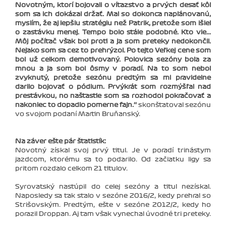
Novotným, ktorí bojovali o víťazstvo a prvých desať kôl
som sa ich dokázal držať. Mal so dokonca naplánovanú,
myslím, že aj lepšiu stratégiu než Patrik, pretože som išiel
o zastávku menej. Tempo bolo stále podobné. Kto vie...
Môj počítač však bol proti a ja som preteky nedokončil.
Nejako som sa cez to prehrýzol. Po tejto Veľkej cene som
bol už celkom demotivovaný. Polovica sezóny bola za
mnou a ja som bol ôsmy v poradí. Na to som nebol
zvyknutý, pretože sezónu predtým sa mi pravidelne
darilo bojovať o pódium. Prvýkrát som rozmýšľal nad
prestávkou, no našťastie som sa rozhodol pokračovať a
nakoniec to dopadlo pomerne fajn.‘‘
skonštatoval sezónu
vo svojom podaní Martin Bruňanský.
Na záver ešte pár štatistík:
Novotný získal svoj prvý titul. Je v poradí trinástym
jazdcom, ktorému sa to podarilo. Od začiatku ligy sa
pritom rozdalo celkom 21 titulov.
Syrovatský nastúpil do celej sezóny a titul nezískal.
Naposledy sa tak stalo v sezóne 2016/2, kedy prehral so
Strišovským. Predtým, ešte v sezóne 2012/2, kedy ho
porazil Droppan. Aj tam však vynechal úvodné tri preteky.