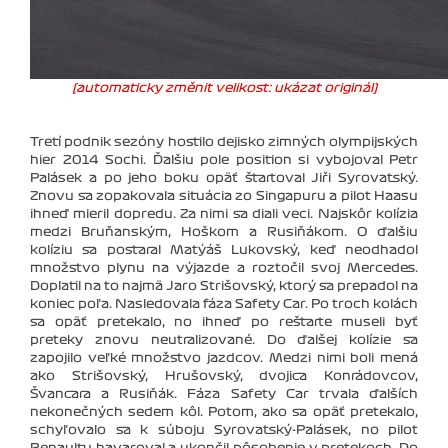
(automaticky změnit velikost: ukázat originál)
Tretí podnik sezóny hostilo dejisko zimných olympijských
hier 2014 Sochi. Ďalšiu pole position si vybojoval Petr
Palásek a po jeho boku opäť štartoval Jiři Syrovatský.
Znovu sa zopakovala situácia zo Singapuru a pilot Haasu
ihneď mieril dopredu. Za nimi sa diali veci. Najskôr kolízia
medzi Bruňanským, Hoškom a Rusiňákom. O ďalšiu
kolíziu sa postaral Matýáš Lukovský, keď neodhadol
množstvo plynu na výjazde a roztočil svoj Mercedes.
Doplatil na to najmä Jaro Strišovský, ktorý sa prepadol na
koniec poľa. Nasledovala fáza Safety Car. Po troch kolách
sa opäť pretekalo, no ihneď po reštarte museli byť
preteky znovu neutralizované. Do ďalšej kolízie sa
zapojilo veľké množstvo jazdcov. Medzi nimi boli mená
ako Strišovský, Hrušovský, dvojica Konrádovcov,
Švancara a Rusiňák. Fáza Safety Car trvala ďalších
nekonečných sedem kôl. Potom, ako sa opäť pretekalo,
schyľovalo sa k súboju Syrovatský-Palásek, no pilot
Renaultu havaroval a ukončil pôsobenie v pretekoch. Do