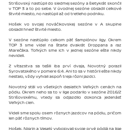
Strišovský nastúpil do siedmej sezóny a šietykrát skončil
v TOP 3 a to po sebe. V úvodnej sezóne obsadil celkové
štvrté miesto, no nastúpil až od tretieho podniku.
Hošek vo svojej nováčikovskej sezóne v A skupine
obsadil hneď štvrté miesto.
V sezóne nastúpilo celkom päť šampiónov ligy. Okrem
TOP 3 sme videl na štarte dvakrát Droppana a raz
Marečáka. Toľkých sme ich v jednej sezóne ešte nikdy
nevideli.
Z víťazstva sa tešili iba prví dvaja, Novotný porazil
Syrovatského v pomere 6:4. Ani to sa v histórii ešte nikdy
nestalo, vždy vyhrali aspoň treja rôzni jazdci.
Novotný stál vo všetkých desiatich Veľkých cenách na
pódiu. Okrem neho sa to v lige podarilo v sezóne 2016/2
Strišovskému, vtedy sa odjazdilo dokonca jedenásť
Veľkých cien.
Videli sme spolu osem rôznych jazdcov na pódiu, pričom
len päť rôznych tímov.
Hošek, Nigrin a Veselý vybojovali svoje prvé pódiá na lige