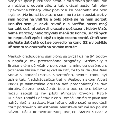
svojho súpera pustil pred seba. Z Patrikovho pohľadu išlo
o nečisté predbehnutie, a tak ukázal gesto fair play.
Opakované zábery však potvrdili, že predbehnutie bolo
legálne.
‚‚Na konci 1.sektoru sem mu to tam poslal, ale byl
sem hodně na vnitřku a bylo těžké se na něm udržet.
Bohužel sem jel chvíli rovně a s Maťěm nastal malý
kontakt, což mi potvrdil ukazatel poškození. Kdyby Maťo
neměl narozky nebo zbývalo méně do konce, určitě bych
ho nepouštěl zpět i když to bylo trochu tvrdé. Chtěl sem
ale Maťa dát čistě, což se povedlo na konci S2 a v poklidu
už sem si to dokroužil na prvním místě.‘‘
Náskok úradujúceho šampióna sa zvýšil už na 54 bodov
a naplňuje tak predsezónne prognózy. Strišovský s
Bruňanským sú však v porovnaní z minulou sezónou o
poznanie bližšie, a tak aj keď sa zdá, že to bude ‘One Man
Show‘ v podaní Patrika Novotného, nemusí tomu byť
úplne tak. Nadchádzajúca trať v Melbournskom Albert
Parku je diametrálne odlišná než predchádzajúce dva
okruhy, čo znamená, že do boja o popredné priečky sa
môžu zapojiť aj iný piloti. Miroslav Chvojka, Patrik
Rusiňák, Tomáš Pošefko alebo Tomáš Konrád sa javia ako
najrýchlejší z jazdcov, ktorí ešte v tejto sezóne neokúsili
chuť pódiového umiestnenia. Neostáva nič iné len použiť
slávnu frázu komentátorskej dvojice Marek Slezar a