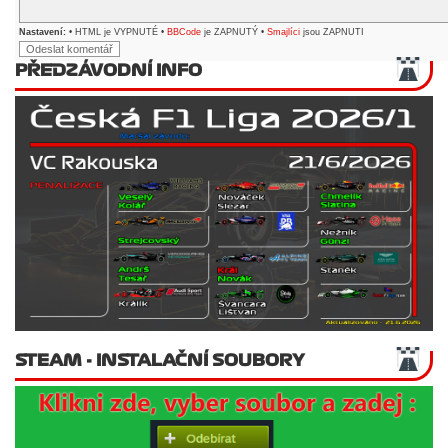
Nastavení:
• HTML je VYPNUTÉ •
BBCode
je ZAPNUTÝ •
Smajlíci
jsou ZAPNUTI
PŘEDZÁVODNÍ INFO
STEAM - INSTALAČNÍ SOUBORY