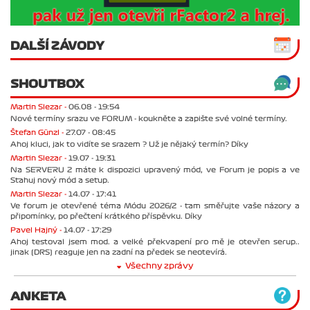
DALŠÍ ZÁVODY
SHOUTBOX
Martin Slezar -
06.08 - 19:54
Nové termíny srazu ve FORUM - koukněte a zapište své volné termíny.
Štefan Günzl -
27.07 - 08:45
Ahoj kluci, jak to vidíte se srazem ? Už je nějaký termín? Díky
Martin Slezar -
19.07 - 19:31
Na SERVERU 2 máte k dispozici upravený mód, ve Forum je popis a ve
Stahuj nový mód a setup.
Martin Slezar -
14.07 - 17:41
Ve forum je otevřené téma Módu 2026/2 - tam směřujte vaše názory a
připomínky, po přečtení krátkého příspěvku. Díky
Pavel Hajný -
14.07 - 17:29
Ahoj testoval jsem mod. a velké překvapení pro mě je otevřen serup..
jinak (DRS) reaguje jen na zadní na předek se neotevírá.
Všechny zprávy
ANKETA