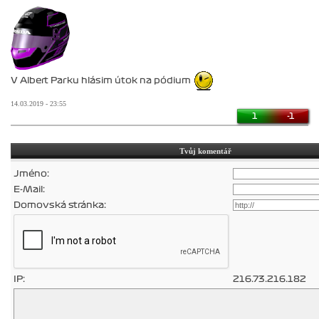
V Albert Parku hlásim útok na pódium
14.03.2019 - 23:55
1
-1
Tvůj komentář
Jméno:
E-Mail:
Domovská stránka:
IP:
216.73.216.182