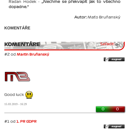
Radan Hodek -
‚‚Nechme se překvapit jak to všechno
dopadne.‘‘
Autor:
Maťo Bruňanský
KOMENTÁŘE
KOMENTÁRE
Seřadit:
#2 od
Martin Bruňanský
Good luck
15.03.2019 - 16:29
0
0
#1 od
1. PR GDPR