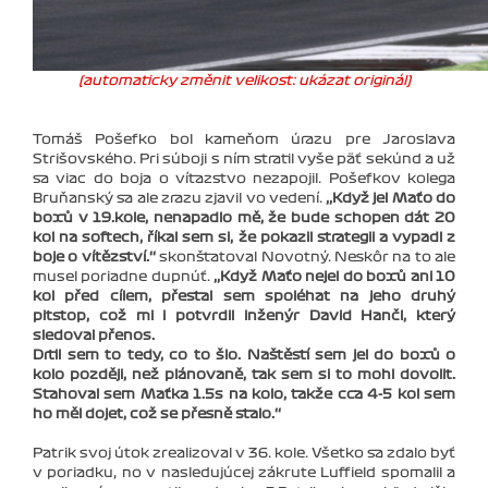
(automaticky změnit velikost: ukázat originál)
Tomáš Pošefko bol kameňom úrazu pre Jaroslava
Strišovského. Pri súboji s ním stratil vyše päť sekúnd a už
sa viac do boja o víťazstvo nezapojil. Pošefkov kolega
Bruňanský sa ale zrazu zjavil vo vedení.
‚‚Když jel Maťo do
boxů v 19.kole, nenapadlo mě, že bude schopen dát 20
kol na softech, říkal sem si, že pokazil strategii a vypadl z
boje o vítězství.‘‘
skonštatoval Novotný. Neskôr na to ale
musel poriadne dupnúť.
‚‚Když Maťo nejel do boxů ani 10
kol před cílem, přestal sem spoléhat na jeho druhý
pitstop, což mi i potvrdil inženýr David Hančl, který
sledoval přenos.
Drtil sem to tedy, co to šlo. Naštěstí sem jel do boxů o
kolo později, než plánovaně, tak sem si to mohl dovolit.
Stahoval sem Maťka 1.5s na kolo, takže cca 4-5 kol sem
ho měl dojet, což se přesně stalo.‘‘
Patrik svoj útok zrealizoval v 36. kole. Všetko sa zdalo byť
v poriadku, no v nasledujúcej zákrute Luffield spomalil a