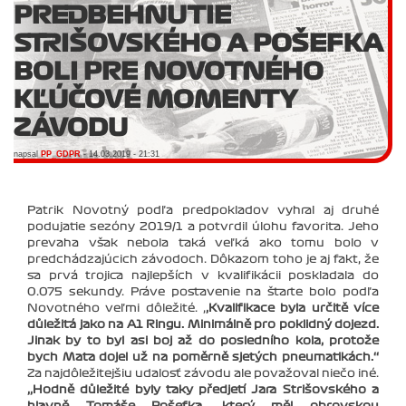
PREDBEHNUTIE
STRIŠOVSKÉHO A POŠEFKA
BOLI PRE NOVOTNÉHO
KĽÚČOVÉ MOMENTY
ZÁVODU
napsal
PP_GDPR
- 14.03.2019 - 21:31
Patrik Novotný podľa predpokladov vyhral aj druhé
podujatie sezóny 2019/1 a potvrdil úlohu favorita. Jeho
prevaha však nebola taká veľká ako tomu bolo v
predchádzajúcich závodoch. Dôkazom toho je aj fakt, že
sa prvá trojica najlepších v kvalifikácii poskladala do
0.075 sekundy. Práve postavenie na štarte bolo podľa
Novotného veľmi dôležité. ‚
‚Kvalifikace byla určitě více
důležitá jako na A1 Ringu. Minimálně pro poklidný dojezd.
Jinak by to byl asi boj až do posledního kola, protože
bych Maťa dojel už na poměrně sjetých pneumatikách.‘‘
Za najdôležitejšiu udalosť závodu ale považoval niečo iné.
‚‚Hodně důležité byly taky předjetí Jara Strišovského a
hlavně Tomáše Pošefka, který měl obrovskou