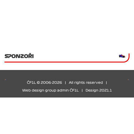
SPONZOŘI
ČF1L © 2006-2026
|
All rights reserved
|
Web design group admin ČF1L
|
Design 2021.1