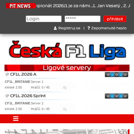
26
Šampionát 2026/1 je za námi...1. Jan Veselý , 2. Jan Nováček ,
Registruj se
|
Zapomenuté heslo
CF1L 2026 A
CF1L_BRITANIE
Server 1
trénink 2:00
Hráčů: 0 / 45
CF1L 2026 Sprint
CF1L_BRITANIE
Server 2
trénink 2:00
Hráčů: 0 / 45
Rozhovor