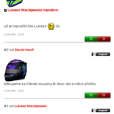
Lukasz Maciejewski napsáno:
už je najvyšší čas Lukasz
GL
15.03.2019 - 23:20
0
0
#2 od
David Hančl
Děkujeme za článek skupiny B. Moc rád si něco přečtu.
15.03.2019 - 23:03
0
0
#1 od
Lukasz Maciejewski