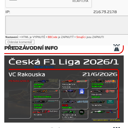
IP:
216.73.217.8
Nastavení:
• HTML je VYPNUTÉ •
BBCode
je ZAPNUTÝ •
Smajlíci
jsou ZAPNUTI
PŘEDZÁVODNÍ INFO