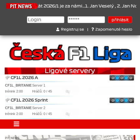
onát 2026/1 je za námi...1. Jan Veselý , 2. Jan Nováček , 3. Jakub
Registruj se
|
Zapomenuté heslo
CF1L 2026 A
CF1L_BRITANIE
Server 1
trénink 2:00
Hráčů: 0 / 45
CF1L 2026 Sprint
CF1L_BRITANIE
Server 2
trénink 2:00
Hráčů: 0 / 45
PIT NEWS