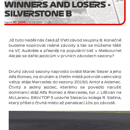
WINNERS AND LOSERS -
SILVERSTONE B
napsal
PP_GDPR
- 15.03.2019 - 17:33
Již tuto neděli nás čeká již třetí závod skupiny B. Konečně
budeme kopírovat reálné závody a tak se můžeme těšit
na VC Austrálie a přesněji na populární trať v Melbourne!
Ale jak se dařilo jezdcům v prvních závodech sezony?
Druhý závod sezony naprosto ovládl Marek Slezer a jeho
Alfa Romeo, na druhém a třetím místě potvrdili velmi silný
vstup stáje Mercedes do sezony 2019/1 Antol a Adamec.
Čtvrtý a jediný jezdec, kterému se povedlo narušit
dominanci stájí Alfa Romeo a Mercedes, byl J. Lištvan na
McLarenu. Elitní TOP 5 uzavřel Slezarův kolega R. Slatina,
který přišel o čtvrté místo až penalizací 10s po závodě.