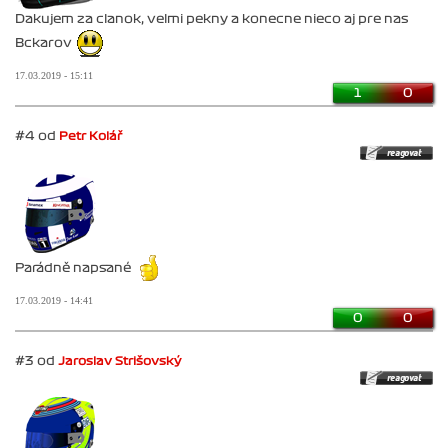
Dakujem za clanok, velmi pekny a konecne nieco aj pre nas
Bckarov
17.03.2019 - 15:11
1
0
#4 od
Petr Kolář
Parádně napsané
17.03.2019 - 14:41
0
0
#3 od
Jaroslav Strišovský