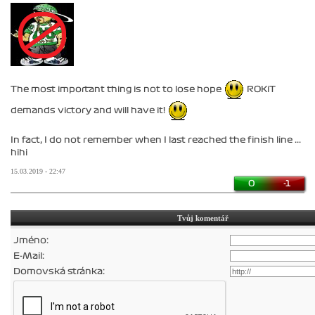
The most important thing is not to lose hope
ROKiT
demands victory and will have it!
In fact, I do not remember when I last reached the finish line ...
hihi
15.03.2019 - 22:47
0
-1
Tvůj komentář
Jméno:
E-Mail:
Domovská stránka: