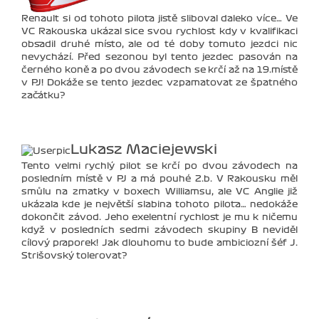
Renault si od tohoto pilota jistě sliboval daleko více… Ve
VC Rakouska ukázal sice svou rychlost kdy v kvalifikaci
obsadil druhé místo, ale od té doby tomuto jezdci nic
nevychází. Před sezonou byl tento jezdec pasován na
černého koně a po dvou závodech se krčí až na 19.místě
v PJ! Dokáže se tento jezdec vzpamatovat ze špatného
začátku?
Lukasz Maciejewski
Tento velmi rychlý pilot se krčí po dvou závodech na
posledním místě v PJ a má pouhé 2.b. V Rakousku měl
smůlu na zmatky v boxech Williamsu, ale VC Anglie již
ukázala kde je největší slabina tohoto pilota… nedokáže
dokončit závod. Jeho exelentní rychlost je mu k ničemu
když v posledních sedmi závodech skupiny B neviděl
cílový praporek! Jak dlouhomu to bude ambiciozní šéf J.
Strišovský tolerovat?