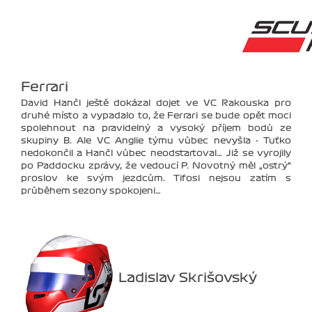
Ferrari
David Hančl ještě dokázal dojet ve VC Rakouska pro
druhé místo a vypadalo to, že Ferrari se bude opět moci
spolehnout na pravidelný a vysoký příjem bodů ze
skupiny B. Ale VC Anglie týmu vůbec nevyšla - Tuťko
nedokončil a Hančl vůbec neodstartoval… Již se vyrojily
po Paddocku zprávy, že vedoucí P. Novotný měl „ostrý“
proslov ke svým jezdcům. Tifosi nejsou zatím s
průběhem sezony spokojeni…
Ladislav Skrišovský