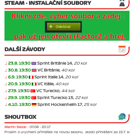
STEAM - INSTALAČNÍ SOUBORY
DALŠÍ ZÁVODY
.:
23.8. 19:30
Sprint Británie 14
, 20 kol
.:
30.8. 19:30
VC Británie
, 40 kol
.:
6.9. 19:30
Sprint Italie 14
, 20 kol
.:
20.9. 19:30
VC Itálie
, 40 kol
.:
27.9. 19:30
VC Turecko
, 44 kol
.:
29.9. 19:30
Sprint Turecko 15
, 22 kol
.:
4.10. 19:30
Sprint Hockenheim 17
, 25 kol
SHOUTBOX
Martin Slezar -
07.08 - 20:17
Prosím o urychlení přihlášek na novou sezonu. Jezdci přihlášení po 15.7. si