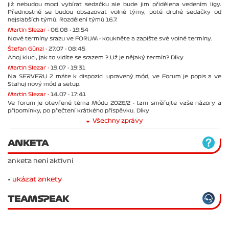
již nebudou moci vybírat sedačku ale bude jim přidělena vedením ligy.
Přednostně se budou obsazovat volné týmy, poté druhé sedačky od
nejslabších týmů. Rozdělení týmů 16.7.
Martin Slezar -
06.08 - 19:54
Nové termíny srazu ve FORUM - koukněte a zapište své volné termíny.
Štefan Günzl -
27.07 - 08:45
Ahoj kluci, jak to vidíte se srazem ? Už je nějaký termín? Díky
Martin Slezar -
19.07 - 19:31
Na SERVERU 2 máte k dispozici upravený mód, ve Forum je popis a ve
Stahuj nový mód a setup.
Martin Slezar -
14.07 - 17:41
Ve forum je otevřené téma Módu 2026/2 - tam směřujte vaše názory a
připomínky, po přečtení krátkého příspěvku. Díky
Všechny zprávy
ANKETA
anketa není aktivní
•
ukázat ankety
TEAMSPEAK