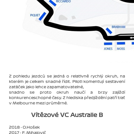
Z pohledu jezdců se jedná o relativně rychlý okruh, na
kterém je celkem snadné řídit. Piloti komentují sestavení
zatáček jako lehce zapamatovatelné,
snadno se proto okruh naučí a brzy zajíždí
konkurenceschopné časy. Z hlediska předjíždění patří trať
v Melbourne mezi průměrné.
Vítězové VC Australie B
2018 - O.Hošek
2017 - F. Mihalovič