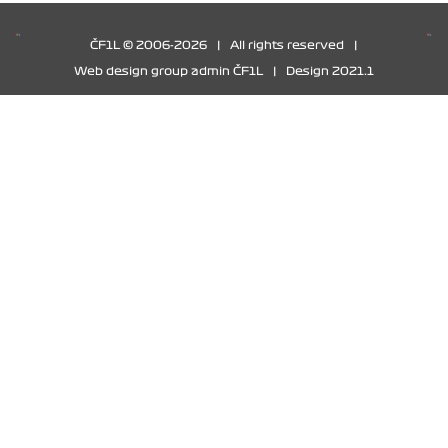
ČF1L © 2006-2026
|
All rights reserved
|
Web design group admin ČF1L
|
Design 2021.1