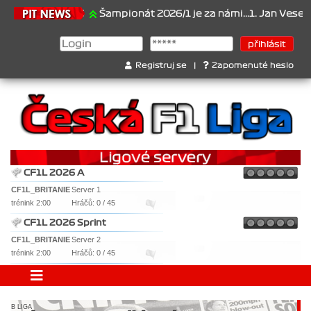
21.6.2026
Šampionát 2026/1 je za námi...1. Jan Veselý , 2. Jan N
Registruj se
|
Zapomenuté heslo
CF1L 2026 A
CF1L_BRITANIE
Server 1
trénink 2:00
Hráčů: 0 / 45
CF1L 2026 Sprint
CF1L_BRITANIE
Server 2
trénink 2:00
Hráčů: 0 / 45
B LIGA