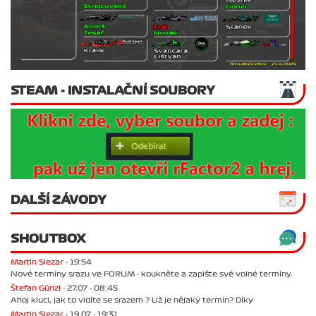
STEAM - INSTALAČNÍ SOUBORY
DALŠÍ ZÁVODY
SHOUTBOX
Martin Slezar -
19:54
Nové termíny srazu ve FORUM - koukněte a zapište své volné termíny.
Štefan Günzl -
27.07 - 08:45
Ahoj kluci, jak to vidíte se srazem ? Už je nějaký termín? Díky
Martin Slezar -
19.07 - 19:31