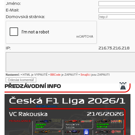
Jméno:
E-Mail:
Domovská stránka:
IP:
216.73.216.218
Nastavení:
• HTML je VYPNUTÉ •
BBCode
je ZAPNUTÝ •
Smajlíci
jsou ZAPNUTI
PŘEDZÁVODNÍ INFO