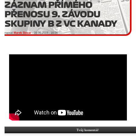
ZÁZNAM PŘÍMÉHO
PŘENOSU 9. ZÁVODU
SKUPINY B Z VC KANADY
napsal
Marek Slezar
- 09.06.2019 - 16:56
Tvůj komentář