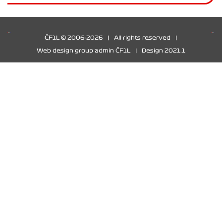
ČF1L © 2006-2026
|
All rights reserved
|
Web design group admin ČF1L
|
Design 2021.1