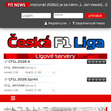
21.6.2026
Šampionát 2026/1 je za námi...1. Jan Veselý , 2. Jan 
Registruj se
|
Zapomenuté heslo
CF1L 2026 A
CF1L_BRITANIE
Server 1
trénink 2:00
Hráčů: 0 / 45
CF1L 2026 Sprint
CF1L_BRITANIE
Server 2
trénink 2:00
Hráčů: 0 / 45
NEWS ALL