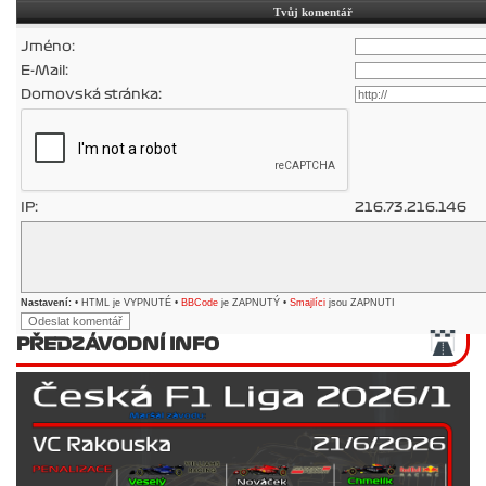
Tvůj komentář
Jméno:
E-Mail:
Domovská stránka:
IP:
216.73.216.146
Nastavení:
• HTML je VYPNUTÉ •
BBCode
je ZAPNUTÝ •
Smajlíci
jsou ZAPNUTI
PŘEDZÁVODNÍ INFO