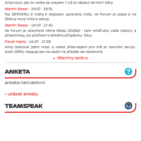
Ahoj kluci, jak to vidíte se srazem ? Už je nějaký termín? Díky
Martin Slezar -
19.07 - 19:31
Na SERVERU 2 máte k dispozici upravený mód, ve Forum je popis a ve
Stahuj nový mód a setup.
Martin Slezar -
14.07 - 17:41
Ve forum je otevřené téma Módu 2026/2 - tam směřujte vaše názory a
připomínky, po přečtení krátkého příspěvku. Díky
Pavel Hajný -
14.07 - 17:29
Ahoj testoval jsem mod. a velké překvapení pro mě je otevřen serup..
jinak (DRS) reaguje jen na zadní na předek se neotevírá.
Všechny zprávy
ANKETA
anketa není aktivní
•
ukázat ankety
TEAMSPEAK