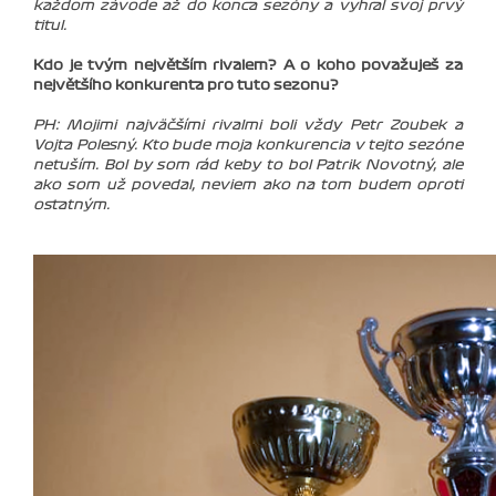
každom závode až do konca sezóny a vyhral svoj prvý
titul.
Kdo je tvým největším rivalem? A o koho považuješ za
největšího konkurenta pro tuto sezonu?
PH: Mojimi najväčšími rivalmi boli vždy Petr Zoubek a
Vojta Polesný. Kto bude moja konkurencia v tejto sezóne
netuším. Bol by som rád keby to bol Patrik Novotný, ale
ako som už povedal, neviem ako na tom budem oproti
ostatným.