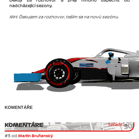
Děkuji za rozhovor a přeji mnoho úspěchů do
nadcházející sezony.
MH: Ďakujem za rozhovor, teším sa na novú sezónu.
KOMENTÁŘE
KOMENTÁRE
Seřadit:
#3 od
Martin Bruňanský