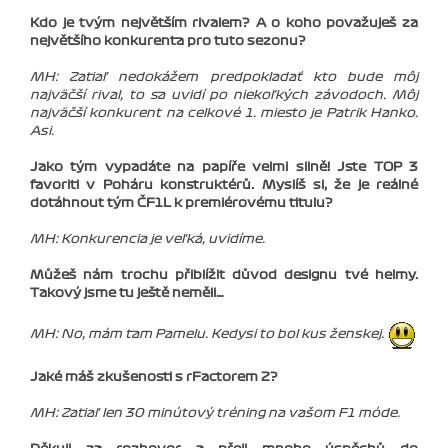
Kdo je tvým největším rivalem? A o koho považuješ za
největšího konkurenta pro tuto sezonu?
MH: Zatiaľ nedokážem predpokladať kto bude môj
najväčší rival, to sa uvidí po niekoľkých závodoch. Môj
najväčší konkurent na celkové 1. miesto je Patrik Hanko.
Asi.
Jako tým vypadáte na papíře velmi silně! Jste TOP 3
favoriti v Poháru konstruktérů. Myslíš si, že je reálné
dotáhnout tým ČF1L k premiérovému titulu?
MH: Konkurencia je veľká, uvidíme.
Můžeš nám trochu přiblížit důvod designu tvé helmy.
Takový jsme tu ještě neměli…
MH: No, mám tam Pamelu. Kedysi to bol kus ženskej.
Jaké máš zkušenosti s rFactorem 2?
MH: Zatiaľ len 30 minútový tréning na vašom F1 móde.