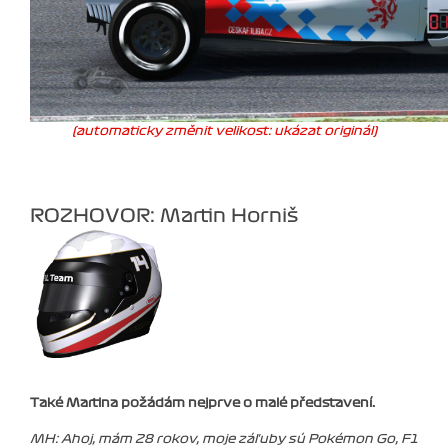
(automaticky změnit velikost: ukázat originál)
ROZHOVOR: Martin Horniš
Také Martina požádám nejprve o malé představení.
MH: Ahoj, mám 28 rokov, moje záľuby sú Pokémon Go, F1