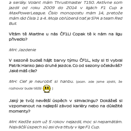
a seriály. Volant mám Thrustmaster T150. Aktívne som
jazdil od roku 2009 do 2014 v ligách F1 Cup a
MaxPowerLeague. Číslo monopostu mám 14, pretože
mám rád čísla 1 a 4. Moja obľúbená trať je SPA a team Red
Bull.
Vítám tě Martine u nás ČF1L! Copak tě k nám na ligu
přivedlo?
MH: Jazdenie
V sezoně budeš hájit barvy týmu ČF1L, kdy si ti vybral
Patrik Hanko jako druhé jezdce. Co od sezony očekáváš?
Jaké máš cíle?
MH: Cieľ je neurobiť si hanbu.
(pozn. zde jsme zjistil, že
rozhovor bude těžší
)
Jaký je tvůj nevětší úspěch v simracingu? Dokážeš si
vzpomenout na nejlepší závod kariéry nebo na důležité
momenty?
MH: Keďže som už 5 rokov nejazdil, moc si nepamätám.
Najväčší úspech sú asi dva tituly v lige F1 Cup.