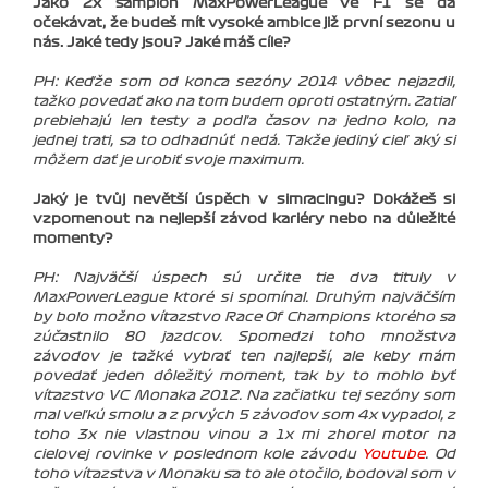
Jako 2x šampion MaxPowerLeague ve F1 se dá
očekávat, že budeš mít vysoké ambice již první sezonu u
nás. Jaké tedy jsou? Jaké máš cíle?
PH: Keďže som od konca sezóny 2014 vôbec nejazdil,
ťažko povedať ako na tom budem oproti ostatným. Zatiaľ
prebiehajú len testy a podľa časov na jedno kolo, na
jednej trati, sa to odhadnúť nedá. Takže jediný cieľ aký si
môžem dať je urobiť svoje maximum.
Jaký je tvůj nevětší úspěch v simracingu? Dokážeš si
vzpomenout na nejlepší závod kariéry nebo na důležité
momenty?
PH: Najväčší úspech sú určite tie dva tituly v
MaxPowerLeague ktoré si spomínal. Druhým najväčším
by bolo možno víťazstvo Race Of Champions ktorého sa
zúčastnilo 80 jazdcov. Spomedzi toho množstva
závodov je ťažké vybrať ten najlepší, ale keby mám
povedať jeden dôležitý moment, tak by to mohlo byť
víťazstvo VC Monaka 2012. Na začiatku tej sezóny som
mal veľkú smolu a z prvých 5 závodov som 4x vypadol, z
toho 3x nie vlastnou vinou a 1x mi zhorel motor na
cielovej rovinke v poslednom kole závodu
Youtube
. Od
toho víťazstva v Monaku sa to ale otočilo, bodoval som v