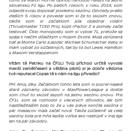
tomu že Martin Horniš úplnou náhodou narazil na jednu
slovenskú F1 ligu. Po piatich rokoch, v roku 2014, som
odjazdil svoju doposiaľ poslednú sezónu. Odvtedy prešlo
ďalších 5 rokov a povedal som si že to skúsim znovu,
takže som si začiatkom júla objednal volant
(Thrustmaster T150 Pro), kúpil rFactor 2 a pomaly začal
testovať. Číslo monopostu som si vybral 71, pretože sa
spája s niečím dôležitým v mojom živote. Moja obľúbená
trať je Monte Carlo a jazdec Michael Schumacher. Keby si
mám vybrať zo súčastných, tak by to bol Lewis Hamilton
s Maxom Verstappenom.
Vítám tě Patriku na ČF1L! Tvůj příchod určitě vyvolal
menší zemětřesení a většina pilotů si je dobře vědoma
tvé reputace! Copak tě k nám na ligu přivedlo?
PH: Ahoj, díky. Začiatkom tohto leta som si pozrel nejaké
staré záznamy závodov v MaxPowerLeague a dostal
som chuť to skúsiť aspoň na jednu sezónu znovu. Pre
ČF1L som sa rozhodol z viacerých dôvodov, ale tým
najdôležitejším bolo to že u vás práve končila sezóna o
pár mesiacov mala začať nová. Takže zúčastniť sa celej
sezóny bola pre mňa lepšia voľba ako nastúpiť v inej lige
len na pár závodov.