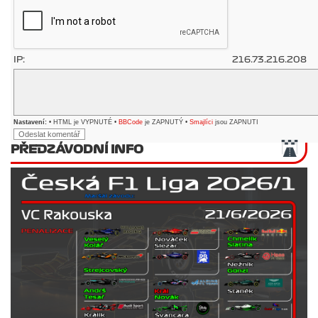
IP:
216.73.216.208
Nastavení:
• HTML je VYPNUTÉ •
BBCode
je ZAPNUTÝ •
Smajlíci
jsou ZAPNUTI
PŘEDZÁVODNÍ INFO