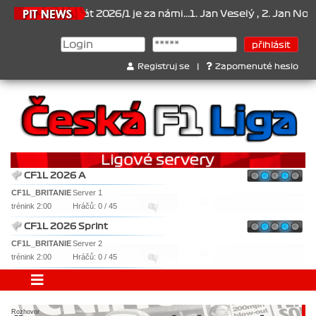
át 2026/1 je za námi...1. Jan Veselý , 2. Jan Nováček , 3. Jakub Ch
Registruj se
|
Zapomenuté heslo
CF1L 2026 A
CF1L_BRITANIE
Server 1
trénink 2:00
Hráčů: 0 / 45
CF1L 2026 Sprint
CF1L_BRITANIE
Server 2
trénink 2:00
Hráčů: 0 / 45
Rozhovor