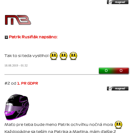
Patrik Rusiňák napsáno:
Tak to si teda vystihol
18.08.2019 - 01:32
0
0
#2 od
1. PR GDPR
Maťo pre teba bude meno Patrik ochvíľku nočná mora
Každopádne sa teším na Patrika a Martina, mám ďalšie 2