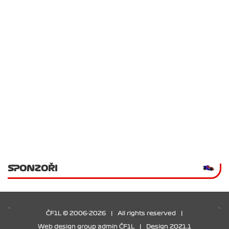
SPONZOŘI
ČF1L © 2006-2026
|
All rights reserved
|
Web design group admin ČF1L
|
Design 2021.1