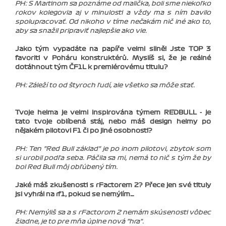
PH: S Martinom sa poznáme od malička, boli sme niekoľko
rokov kolegovia aj v minulosti a vždy ma s ním bavilo
spolupracovať. Od nikoho v tíme nečakám nič iné ako to,
aby sa snažil pripraviť najlepšie ako vie.
Jako tým vypadáte na papíře velmi silně! Jste TOP 3
favoriti v Poháru konstruktérů. Myslíš si, že je reálné
dotáhnout tým ČF1L k premiérovému titulu?
PH: Záleží to od štyroch ľudí, ale všetko sa môže stať.
Tvoje helma je velmi inspirována týmem REDBULL - je
tato tvoje oblíbená stáj, nebo máš design helmy po
nějakém pilotovi F1 či po jiné osobnosti?
PH: Ten "Red Bull základ" je po inom pilotovi, zbytok som
si urobil podľa seba. Páčila sa mi, nemá to nič s tým že by
bol Red Bull môj obľúbený tím.
Jaké máš zkušenosti s rFactorem 2? Přece jen své tituly
jsi vyhrál na rf1, pokud se nemýlím…
PH: Nemýliš sa a s rFactorom 2 nemám skúsenosti vôbec
žiadne, je to pre mňa úplne nová "hra".