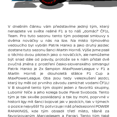
V dnešním článku vám představíme jediný tým, který
nenajdete ve světe reálné F1 a to náš „domácí“ ČF1L
Team. Pro tuto sezonu tento tým podepsal smlouvy s
dvěma nováčky u nás na lize. Na místo týmového
vedoucího byl vybrán Patrik Hanko a jako druhý jezdec
dostane tuto sezonu šanci Martin Horniš. Výše jsme psali
o těchto dvou pilotech jako o nováčcích, ale nemůžeme
být snad dále od pravdy, protože se k nám přidali dvě
zvučná jména z prostření česko-slovenského simrangu!
Patrik Hanko je 2x šampion MaxPowerLeague v F1 a
Martin Horniš je dlouholetá stálice F1 Cup a
MaxPowerLeague. Oba jsou tedy velezkušení jezdci,
který by měli od prvního závodu zamíchat vodami ČF1L!
V B skupině tento tým doplní jeden z favoritů skupiny,
Lubomír Níče a jeho kolega bude Pavel Svoboda. Tento
tým je tak skvěle poskládaný a tak by mohl, poprvné v
historii ligy mít šanci bojovat jak v jezdcích, tak v týmech
o pozice nejvyšší! To potvrzuje i náš předsezonní POWER
RANKINGS, kde tým obsadil třetí místo, těsně za
favorizovaným Mercedesem a Ferrari. Tento tým také