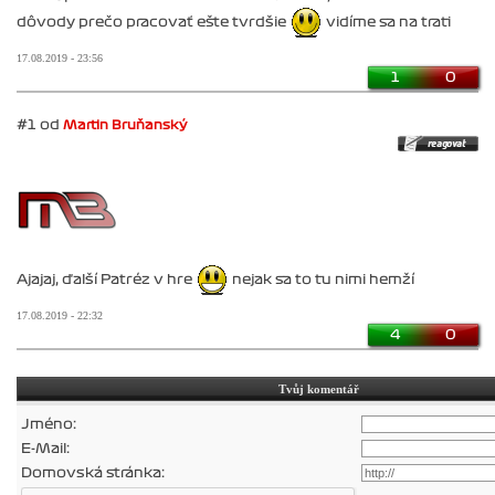
dôvody prečo pracovať ešte tvrdšie
vidíme sa na trati
17.08.2019 - 23:56
1
0
#1 od
Martin Bruňanský
Ajajaj, ďalší Patréz v hre
nejak sa to tu nimi hemží
17.08.2019 - 22:32
4
0
Tvůj komentář
Jméno:
E-Mail:
Domovská stránka: