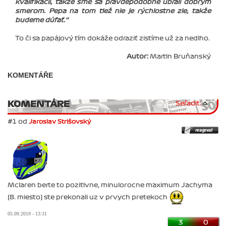
kvalifikácií, takže sme sa pravdepodobne ubrali dobrým
smerom. Pepa na tom tiež nie je rýchlostne zle, takže
budeme dúfať.‘‘
To či sa papájový tím dokáže odraziť zistíme už za nedlho.
Autor:
Martin Bruňanský
KOMENTÁŘE
KOMENTÁRE
Seřadit:
#1 od
Jaroslav Strišovský
Mclaren berte to pozitivne, minulorocne maximum Jachyma
(8. miesto) ste prekonali uz v prvych pretekoch
05.09.2019 - 13:31
3
0