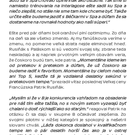
auto sa v Spa chovalo úplne inak ako ostatné. Tak sme si
namiesto trénovania na Interlagose ešte sadli ku Spa a
niečo zlepšili, no stále nie sme tam kde chceme byť. Takže
určite ešte budeme jazdiť s Béčkarmi v Spa a dúfam že sa
dostaneme na rovnaké hodnoty ako naši súperi.‘‘
Ešte pred pár dňami boli oranžoví plní optimizmu. Zo dňa
na deň sa ale všetko zmenilo. Aj my fanúšikovia veríme v
zmenu, no pomerne veľká strata nejde eliminovať hneď.
Rusiňák s Paláskom si sú vedomí svojej sily, zbrane teda
neskladajú a aj napriek prvotným veľkým obavám veria,
že čoskoro budú tam, kde patria.
‚‚Momentálne ideme len
od pretekov k pretekom a dúfam, že už čoskoro sa
budeme radiť k favoritom. Momentálne by cieľom nebola
ani Top 5, keďže tá je vzdialená desiatky sekúnd v
pretekovom tempe.‘‘
prezradil víťaz poslednej Veľkej ceny
Francúzska Patrik Rusiňák.
‚‚Myslím si že v B je konkurencia vzhľadom na obsadenie
pre náš tím ešte ťažšia, no s novým setom vyzerajú byť
chalani o dosť rýchlejší ako so starým.‘‘
reagoval Patrik na
otázku či sa dajú v skupine B očakávať zlepšenia. Zo
svojimi pilotmi v nižšej kategórii je spokojný a nešetril
slovami chváli.
‚‚Láďa dokonca dosiahol v kvalifikačnom
tempe len o pár desatín horší čas ako ja v ostrej