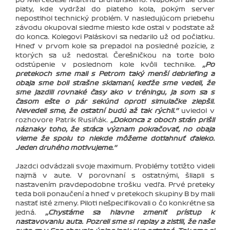
piaty, kde vydržal do piateho kola, pokým server
nepostihol technický problém. V nasledujúcom priebehu
závodu okupoval siedme miesto kde ostal v podstate až
do konca. Kolegovi Paláskovi sa nedarilo už od počiatku.
Hneď v prvom kole sa prepadol na posledné pozície, z
ktorých sa už nedostal. Čerešničkou na torte bolo
odstúpenie v poslednom kole kvôli technike.
‚‚Po
pretekoch sme mali s Petrom taký menší debriefing a
obaja sme boli strašne sklamaní, keďže sme vedeli, že
sme jazdili rovnaké časy ako v tréningu, ja som sa s
časom ešte o pár sekúnd oproti simulačke zlepšil.
Nevedeli sme, že ostatní budú až tak rýchli.‘‘
uviedol v
rozhovore Patrik Rusiňák.
‚‚Dokonca z oboch strán prišli
náznaky toho, že stráca význam pokračovať, no obaja
vieme že spolu to niekde môžeme dotiahnuť ďaleko.
Jeden druhého motivujeme.‘‘
Jazdci odvádzali svoje maximum. Problémy totižto videli
najmä v aute. V porovnaní s ostatnými, šliapli s
nastavením pravdepodobne trošku vedľa. Prvé preteky
teda boli ponaučení a hneď v pretekoch skupiny B by mali
nastať isté zmeny. Piloti nešpecifikovali o čo konkrétne sa
jedná.
‚‚Chystáme sa hlavne zmeniť prístup k
nastavovaniu auta. Pozreli sme si replay a zistili, že naše