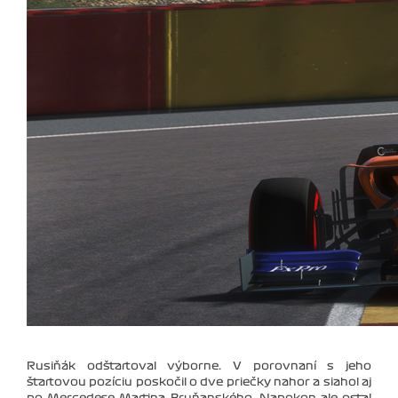
Rusiňák odštartoval výborne. V porovnaní s jeho
štartovou pozíciu poskočil o dve priečky nahor a siahol aj
po Mercedese Martina Bruňanského. Napokon ale ostal