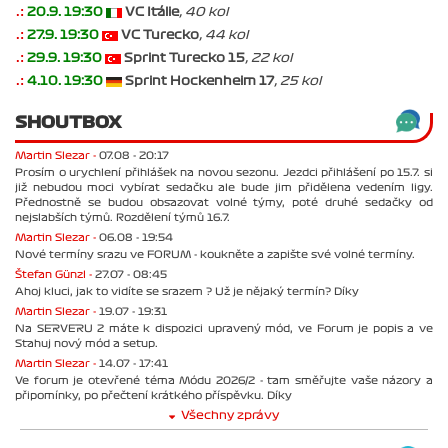
.:
20.9. 19:30
VC Itálie
, 40 kol
.:
27.9. 19:30
VC Turecko
, 44 kol
.:
29.9. 19:30
Sprint Turecko 15
, 22 kol
.:
4.10. 19:30
Sprint Hockenheim 17
, 25 kol
SHOUTBOX
Martin Slezar -
07.08 - 20:17
Prosím o urychlení přihlášek na novou sezonu. Jezdci přihlášení po 15.7. si
již nebudou moci vybírat sedačku ale bude jim přidělena vedením ligy.
Přednostně se budou obsazovat volné týmy, poté druhé sedačky od
nejslabších týmů. Rozdělení týmů 16.7.
Martin Slezar -
06.08 - 19:54
Nové termíny srazu ve FORUM - koukněte a zapište své volné termíny.
Štefan Günzl -
27.07 - 08:45
Ahoj kluci, jak to vidíte se srazem ? Už je nějaký termín? Díky
Martin Slezar -
19.07 - 19:31
Na SERVERU 2 máte k dispozici upravený mód, ve Forum je popis a ve
Stahuj nový mód a setup.
Martin Slezar -
14.07 - 17:41
Ve forum je otevřené téma Módu 2026/2 - tam směřujte vaše názory a
připomínky, po přečtení krátkého příspěvku. Díky
Všechny zprávy