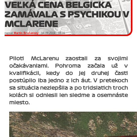
VEĽKÁ CENA BELGICKA
ZAMÁVALA S PSYCHIKOU V
MCLARENE
napsal
Martin Bruňanský
- 04.09.2019 - 16:31
Piloti McLarenu zaostali za svojimi
očakávaniami. Pohroma začala už v
kvalifikácii, kedy do jej druhej časti
postúpilo iba jedno z ich áut. V pretekoch
sa situácia nezlepšila a po tridsiatich troch
kolách si odniesli len siedme a osemnáste
miesto.