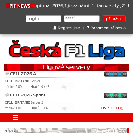
026
Šampionát 2026/1 je za námi...1. Jan Veselý , 2. Jan Nováček 
Registruj se
|
Zapomenuté heslo
CF1L 2026 A
CF1L_BRITANIE
Server 1
trénink 2:00
Hráčů: 0 / 45
CF1L 2026 Sprint
CF1L_BRITANIE
Server 2
trénink 1:01
Hráčů: 1 / 45
Live Timing
NEWS ALL