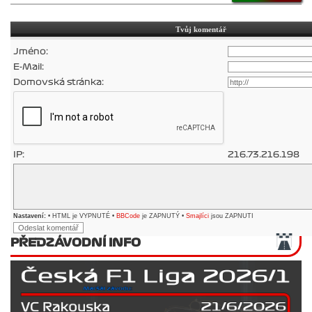
Tvůj komentář
Jméno:
E-Mail:
Domovská stránka:
IP:
216.73.216.198
Nastavení:
• HTML je VYPNUTÉ •
BBCode
je ZAPNUTÝ •
Smajlíci
jsou ZAPNUTI
PŘEDZÁVODNÍ INFO