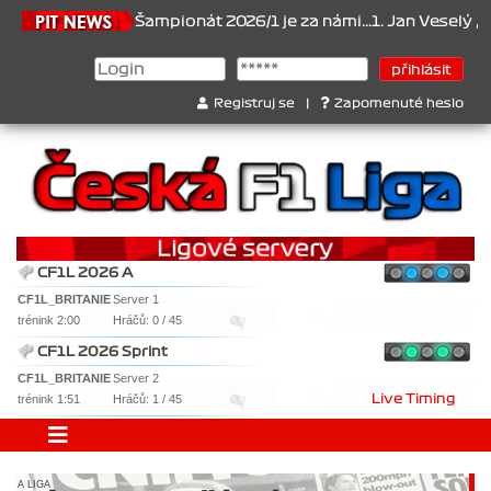
6.2026
Šampionát 2026/1 je za námi...1. Jan Veselý , 2. Jan Nová
Registruj se
|
Zapomenuté heslo
CF1L 2026 A
CF1L_BRITANIE
Server 1
trénink 2:00
Hráčů: 0 / 45
CF1L 2026 Sprint
CF1L_BRITANIE
Server 2
trénink 1:51
Hráčů: 1 / 45
Live Timing
A LIGA