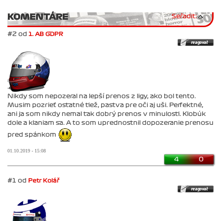
KOMENTÁRE
Seřadit:
#2 od
1. AB GDPR
Nikdy som nepozeral na lepší prenos z ligy, ako bol tento.
Musim pozrieť ostatné tiež, pastva pre oči aj uši. Perfektné,
ani ja som nikdy nemal tak dobrý prenos v minulosti. Klobúk
dole a klaniam sa. A to som uprednostnil dopozeranie prenosu
pred spánkom
01.10.2019 - 15:08
4
0
#1 od
Petr Kolář