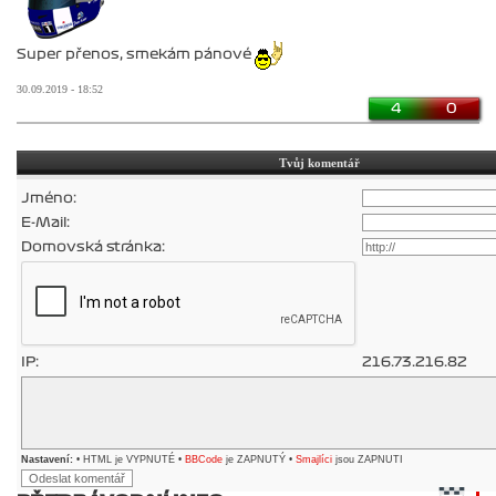
Super přenos, smekám pánové
30.09.2019 - 18:52
4
0
Tvůj komentář
Jméno:
E-Mail:
Domovská stránka:
IP:
216.73.216.82
Nastavení:
• HTML je VYPNUTÉ •
BBCode
je ZAPNUTÝ •
Smajlíci
jsou ZAPNUTI