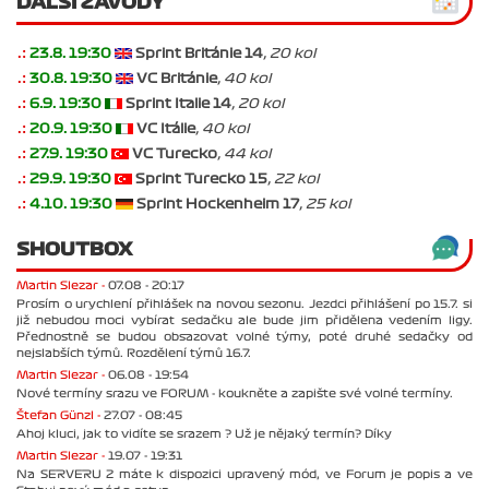
DALŠÍ ZÁVODY
.:
23.8. 19:30
Sprint Británie 14
, 20 kol
.:
30.8. 19:30
VC Británie
, 40 kol
.:
6.9. 19:30
Sprint Italie 14
, 20 kol
.:
20.9. 19:30
VC Itálie
, 40 kol
.:
27.9. 19:30
VC Turecko
, 44 kol
.:
29.9. 19:30
Sprint Turecko 15
, 22 kol
.:
4.10. 19:30
Sprint Hockenheim 17
, 25 kol
SHOUTBOX
Martin Slezar -
07.08 - 20:17
Prosím o urychlení přihlášek na novou sezonu. Jezdci přihlášení po 15.7. si
již nebudou moci vybírat sedačku ale bude jim přidělena vedením ligy.
Přednostně se budou obsazovat volné týmy, poté druhé sedačky od
nejslabších týmů. Rozdělení týmů 16.7.
Martin Slezar -
06.08 - 19:54
Nové termíny srazu ve FORUM - koukněte a zapište své volné termíny.
Štefan Günzl -
27.07 - 08:45
Ahoj kluci, jak to vidíte se srazem ? Už je nějaký termín? Díky
Martin Slezar -
19.07 - 19:31
Na SERVERU 2 máte k dispozici upravený mód, ve Forum je popis a ve