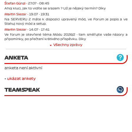
Štefan Günzl -
27.07 - 08:45
Ahoj kluci, jak to vidíte se srazem ? Už je nějaký termín? Díky
Martin Slezar -
19.07 - 19:31
Na SERVERU 2 máte k dispozici upravený mód, ve Forum je popis a ve
Stahuj nový mód a setup.
Martin Slezar -
14.07 - 17:41
Ve forum je otevřené téma Módu 2026/2 - tam směřujte vaše názory a
připomínky, po přečtení krátkého příspěvku. Díky
Všechny zprávy
ANKETA
anketa není aktivní
•
ukázat ankety
TEAMSPEAK