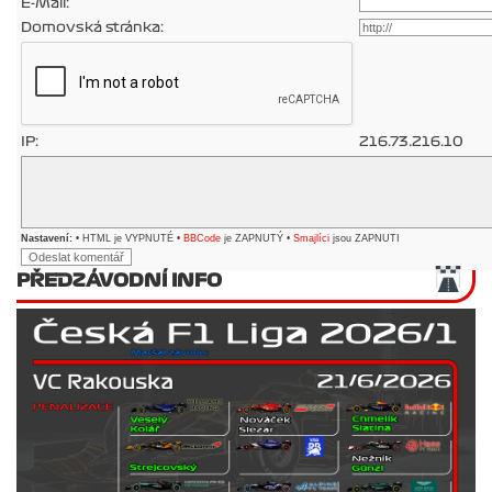
E-Mail:
Domovská stránka:
IP:
216.73.216.10
Nastavení:
• HTML je VYPNUTÉ •
BBCode
je ZAPNUTÝ •
Smajlíci
jsou ZAPNUTI
PŘEDZÁVODNÍ INFO