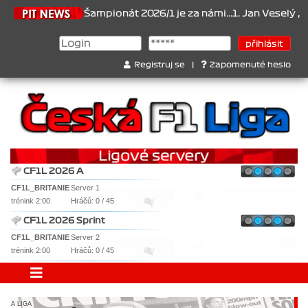
6.2026
Šampionát 2026/1 je za námi...1. Jan Veselý , 2. Jan Nová
Registruj se
|
Zapomenuté heslo
CF1L 2026 A
CF1L_BRITANIE
Server 1
trénink 2:00
Hráčů: 0 / 45
CF1L 2026 Sprint
CF1L_BRITANIE
Server 2
trénink 2:00
Hráčů: 0 / 45
A LIGA