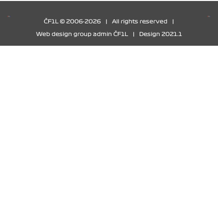
ČF1L © 2006-2026
|
All rights reserved
|
Web design group admin ČF1L
|
Design 2021.1