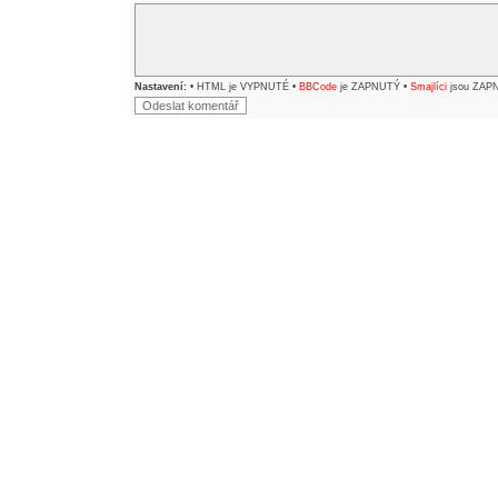
Nastavení:
• HTML je VYPNUTÉ •
BBCode
je ZAPNUTÝ •
Smajlíci
jsou ZAP