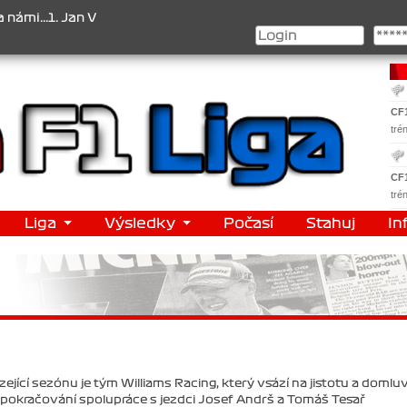
.1. Jan Veselý , 2. Jan Nováček , 3. Jakub Chmelík , Pohár konstruk
CF
tré
CF
tré
Liga
Výsledky
Počasí
Stahuj
In
jící sezónu je tým Williams Racing, který vsází na jistotu a domluv
pokračování spolupráce s jezdci Josef Andrš a Tomáš Tesař