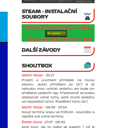
STEAM - INSTALAČNÍ
SOUBORY
DALŠÍ ZÁVODY
SHOUTBOX
Martin Slezar -
20:17
Prosím o urychlení přihlášek na novou
sezonu. Jezdci přihlášení po 15.7. si již
nebudou moci vybírat sedačku ale bude jim
přidělena vedením ligy. Přednostně se budou
obsazovat volné týmy, poté druhé sedačky
od nejslabších týmů. Rozdělení týmů 16.7.
Martin Slezar -
06.08 - 19:54
Nové termíny srazu ve FORUM - koukněte a
zapište své volné termíny.
Štefan Günzl -
27.07 - 08:45
Ahoj kluci, jak to vidíte se srazem ? Už je