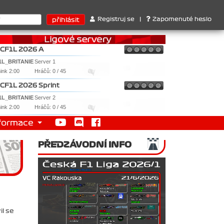
térů : 1. Ferrari . 2. Williams , 3. RedBull ..... SprintCup - 1. 
Registruj se
|
Zapomenuté heslo
CF1L 2026 A
1L_BRITANIE
Server 1
nink 2:00
Hráčů: 0 / 45
CF1L 2026 Sprint
1L_BRITANIE
Server 2
nink 2:00
Hráčů: 0 / 45
formace
PŘEDZÁVODNÍ INFO
il se