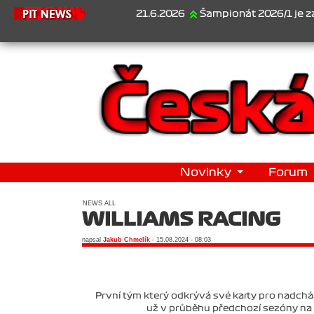
21.6.2026
Šampionát 2026/1 je za námi..
Novinky
Forum
NEWS ALL
WILLIAMS RACING
napsal
Jakub Chmelík
- 15.08.2024 - 08:03
První tým který odkrývá své karty pro nadcháze
už v průběhu předchozí sezóny na 