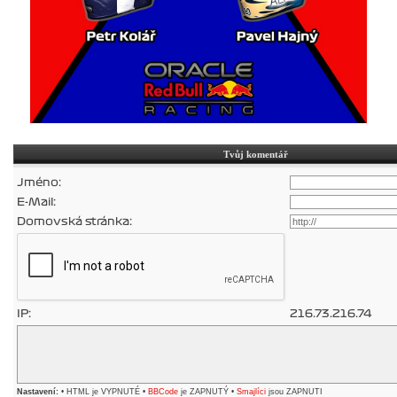
Tvůj komentář
Jméno:
E-Mail:
Domovská stránka:
IP:
216.73.216.74
Nastavení:
• HTML je VYPNUTÉ •
BBCode
je ZAPNUTÝ •
Smajlíci
jsou ZAPNUTI