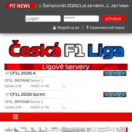
1.6.2026
Šampionát 2026/1 je za námi...1. Jan Veselý , 2. Jan No
Registruj se
|
Zapomenuté heslo
CF1L 2026 A
CF1L_BRITANIE
Server 1
trénink 2:00
Hráčů: 0 / 45
CF1L 2026 Sprint
CF1L_BRITANIE
Server 2
trénink 2:00
Hráčů: 0 / 45
NEWS ALL