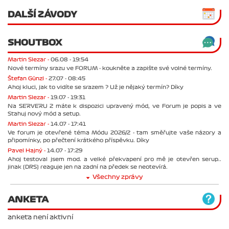
DALŠÍ ZÁVODY
SHOUTBOX
Martin Slezar -
06.08 - 19:54
Nové termíny srazu ve FORUM - koukněte a zapište své volné termíny.
Štefan Günzl -
27.07 - 08:45
Ahoj kluci, jak to vidíte se srazem ? Už je nějaký termín? Díky
Martin Slezar -
19.07 - 19:31
Na SERVERU 2 máte k dispozici upravený mód, ve Forum je popis a ve
Stahuj nový mód a setup.
Martin Slezar -
14.07 - 17:41
Ve forum je otevřené téma Módu 2026/2 - tam směřujte vaše názory a
připomínky, po přečtení krátkého příspěvku. Díky
Pavel Hajný -
14.07 - 17:29
Ahoj testoval jsem mod. a velké překvapení pro mě je otevřen serup..
jinak (DRS) reaguje jen na zadní na předek se neotevírá.
Všechny zprávy
ANKETA
anketa není aktivní