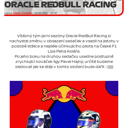
ORACLE REDBULL RACING
napsal
Jakub Chmelík
- 19.08.2024 - 15:40
Vítězný tým jarní sezóny Oracle RedBull Racing si
nachystal změnu v obsazení sedaček a vsadil na jistotu v
podobě stálice a nejdéle účinkujícího pilota na České F1
Lize Petra Koláře.
Po jeho boku na druhou sedačku usedne postupně
zrychlující nováček ligy Pavel Hajný, určitě budeme
sledovat jak se stáji v tomto složení bude dařit :-)))))